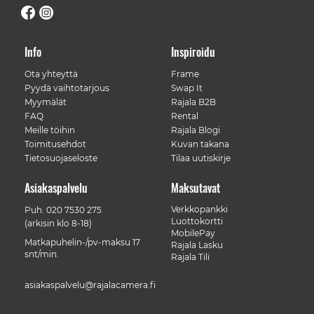
Info
Inspiroidu
Ota yhteyttä
Frame
Pyydä vaihtotarjous
Swap It
Myymälät
Rajala B2B
FAQ
Rental
Meille töihin
Rajala Blogi
Toimitusehdot
Kuvan takana
Tietosuojaseloste
Tilaa uutiskirje
Asiakaspalvelu
Maksutavat
Verkkopankki
Puh.
020 7530 275
Luottokortti
(arkisin klo 8-18)
MobilePay
Matkapuhelin-/pv-maksu 17
Rajala Lasku
snt/min.
Rajala Tili
asiakaspalvelu@rajalacamera.fi