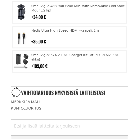
Lisää
SmallRig 2948B Ball Head Mini with Removable Cold Shoe
ostoskoriin
Mount, 2 kpl
34,00 €
Lisää
Nedis Ultra High Speed HDMI -kaapeli, 2m
ostoskoriin
35,00 €
Lisää
SmallRig 3823 NP-F970 Charger Kit (laturi + 2x NP-F970
ostoskoriin
akku)
109,00 €
VAIHTOTARJOUS NYKYISISTÄ LAITTEISTASI
MERKKI JA MALLI
KUNTOLUOKITUS