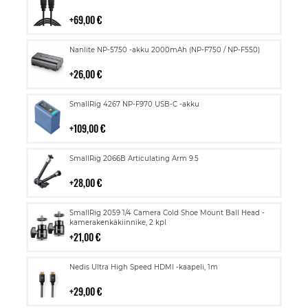
ostoskoriin
69,00 €
Lisää
Nanlite NP-5750 -akku 2000mAh (NP-F750 / NP-F550)
ostoskoriin
26,00 €
Lisää
SmallRig 4267 NP-F970 USB-C -akku
ostoskoriin
109,00 €
Lisää
SmallRig 2066B Articulating Arm 9.5
ostoskoriin
28,00 €
Lisää
SmallRig 2059 1/4 Camera Cold Shoe Mount Ball Head -
ostoskoriin
kamerakenkäkiinnike, 2 kpl
21,00 €
Lisää
Nedis Ultra High Speed HDMI -kaapeli, 1m
ostoskoriin
29,00 €