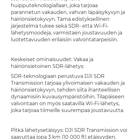
huipputeknologiallaan, joka tarjoaa
parannetun vakauden, vahvan läpäisykyvyn ja
häiriönsietokyvyn. Tämä edistyksellinen
järjestelmä tukee sekä SDR- että Wi-Fi-
lähetysmoodeja, varmistaen joustavuuden ja
luotettavuuden erilaisiin valvontatarpeisiin.
Keskeiset ominaisuudet: Vakaa ja
häiriönsietoinen SDR-lähetys:
SDR-teknologiaan perustuva DJI SDR
Transmission tarjoaa ylivoimaisen vakauden ja
häiriönsietokyvyn, tehden siitä ihanteellisen
dynaamisiin kuvausympäristöihin. Tilapäiseen
valvontaan on myös saatavilla Wi-Fi-lähetys,
joka tarjoaa tiimeille suurempaa joustavuutta.
Pitkä lähetysetäisyys: DJI SDR Transmission voi
saavuttaa jopa 3 km (10 000 ft) etäisyyden,