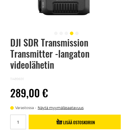
DJI SDR Transmission
Skip
to
Transmitter -langaton
the
beginning
of
videolähetin
the
images
gallery
11489691
289,00 €
Varastossa
Näytä myymäläsaatavuus
LISÄÄ OSTOSKORIIN