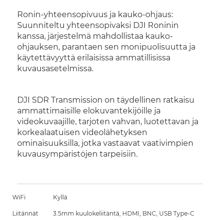
Ronin-yhteensopivuus ja kauko-ohjaus:
Suunniteltu yhteensopivaksi DJI Roninin
kanssa, järjestelmä mahdollistaa kauko-
ohjauksen, parantaen sen monipuolisuutta ja
käytettävyyttä erilaisissa ammatillisissa
kuvausasetelmissa.
DJI SDR Transmission on täydellinen ratkaisu
ammattimaisille elokuvantekijöille ja
videokuvaajille, tarjoten vahvan, luotettavan ja
korkealaatuisen videolähetyksen
ominaisuuksilla, jotka vastaavat vaativimpien
kuvausympäristöjen tarpeisiin.
WiFi
Kyllä
Liitännät
3.5mm kuulokeliitäntä, HDMI, BNC, USB Type-C