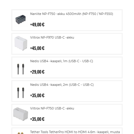
Lisää
Nanlite NP-F750 -akku 4500mAh (NP-F750 / NP-F550)
ostoskoriin
49,00 €
Lisää
Viltrox NP-F970 USB-C -akku
ostoskoriin
45,00 €
Lisää
Nedis USB4 -kaapeli, 1m (USB-C - USB-C)
ostoskoriin
29,00 €
Lisää
Nedis USB4 -kaapeli, 2m (USB-C - USB-C)
ostoskoriin
35,00 €
Lisää
Viltrox NP-F750 USB-C -akku
ostoskoriin
35,00 €
Lisää
Tether Tools TetherPro HDMI to HDMI 4.6m -kaapeli, musta