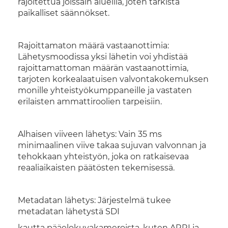
rajoitettua joissain alueilla, joten tarkista
paikalliset säännökset.
Rajoittamaton määrä vastaanottimia:
Lähetysmoodissa yksi lähetin voi yhdistää
rajoittamattoman määrän vastaanottimia,
tarjoten korkealaatuisen valvontakokemuksen
monille yhteistyökumppaneille ja vastaten
erilaisten ammattiroolien tarpeisiin.
Alhaisen viiveen lähetys: Vain 35 ms
minimaalinen viive takaa sujuvan valvonnan ja
tehokkaan yhteistyön, joka on ratkaisevaa
reaaliaikaisten päätösten tekemisessä.
Metadatan lähetys: Järjestelmä tukee
metadatan lähetystä SDI
kautta pääelokuvakameroista, kuten ARRI ja