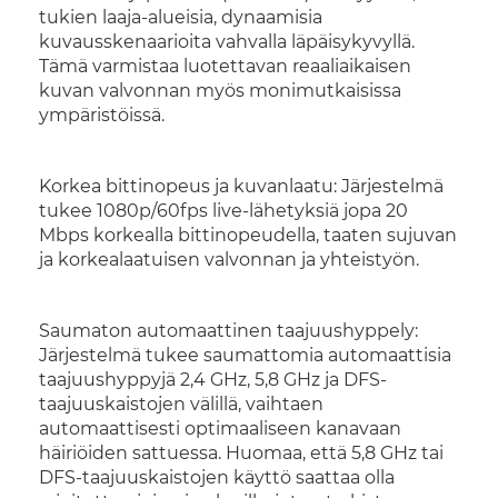
tukien laaja-alueisia, dynaamisia
kuvausskenaarioita vahvalla läpäisykyvyllä.
Tämä varmistaa luotettavan reaaliaikaisen
kuvan valvonnan myös monimutkaisissa
ympäristöissä.
Korkea bittinopeus ja kuvanlaatu: Järjestelmä
tukee 1080p/60fps live-lähetyksiä jopa 20
Mbps korkealla bittinopeudella, taaten sujuvan
ja korkealaatuisen valvonnan ja yhteistyön.
Saumaton automaattinen taajuushyppely:
Järjestelmä tukee saumattomia automaattisia
taajuushyppyjä 2,4 GHz, 5,8 GHz ja DFS-
taajuuskaistojen välillä, vaihtaen
automaattisesti optimaaliseen kanavaan
häiriöiden sattuessa. Huomaa, että 5,8 GHz tai
DFS-taajuuskaistojen käyttö saattaa olla