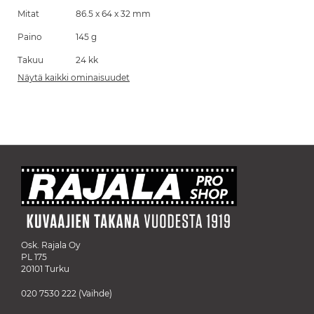
Mitat
86.5 x 64 x 32 mm
Paino
145 g
Takuu
24 kk
Näytä kaikki ominaisuudet
Osk. Rajala Oy
PL 175
20101 Turku
020 7530 222
(Vaihde)