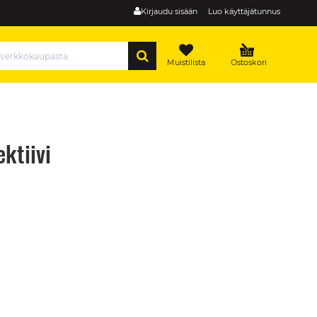
Kirjaudu sisään
Luo käyttäjätunnus
HAE
Muistilista
Ostoskori
ktiivi