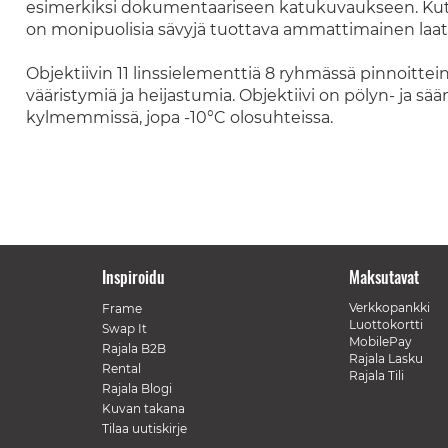
esimerkiksi dokumentaariseen katukuvaukseen. Kut
on monipuolisia sävyjä tuottava ammattimainen laatu
Objektiivin 11 linssielementtiä 8 ryhmässä pinnoitt
vääristymiä ja heijastumia. Objektiivi on pölyn- ja s
kylmemmissä, jopa -10°C olosuhteissa.
Inspiroidu
Maksutavat
Verkkopankki
Frame
Luottokortti
Swap It
MobilePay
Rajala B2B
Rajala Lasku
Rental
Rajala Tili
Rajala Blogi
Kuvan takana
Tilaa uutiskirje