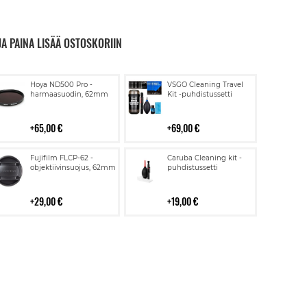
JA PAINA LISÄÄ OSTOSKORIIN
Lisää
Lisää
Hoya ND500 Pro -
VSGO Cleaning Travel
ostoskoriin
ostoskoriin
harmaasuodin, 62mm
Kit -puhdistussetti
65,00 €
69,00 €
Lisää
Lisää
Fujifilm FLCP-62 -
Caruba Cleaning kit -
ostoskoriin
ostoskoriin
objektiivinsuojus, 62mm
puhdistussetti
29,00 €
19,00 €