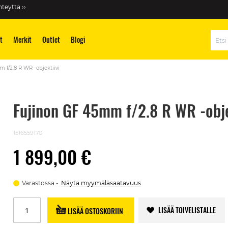
teyttä ››
t
Merkit
Outlet
Blogi
Hae
 f/2.8 R WR -objektiivi
Fujinon GF 45mm f/2.8 R WR -obje
1516559170
1 899,00 €
Varastossa
Näytä myymäläsaatavuus
LISÄÄ TOIVELISTALLE
LISÄÄ OSTOSKORIIN