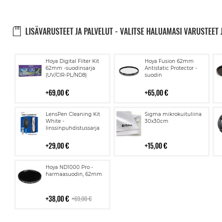
LISÄVARUSTEET JA PALVELUT - VALITSE HALUAMASI VARUSTEET 
Lisää
Lisää
Hoya Digital Filter Kit
Hoya Fusion 62mm
ostoskoriin
ostoskoriin
62mm -suodinsarja
Antistatic Protector -
(UV/CIR-PL/ND8)
suodin
69,00 €
65,00 €
Lisää
Lisää
LensPen Cleaning Kit
Sigma mikrokuituliina
ostoskoriin
ostoskoriin
White -
30x30cm
linssinpuhdistussarja
29,00 €
15,00 €
Lisää
Hoya ND1000 Pro -
ostoskoriin
harmaasuodin, 62mm
38,00 €
69,00 €