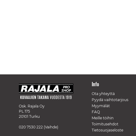
Info
Ota yhteyttä
Pyydä vaihtotarjous
Myymälät
Osk. Rajala Oy
PL 175
FAQ
20101 Turku
Meille töihin
Toimitusehdot
020 7530 222
(Vaihde)
Tietosuojaseloste