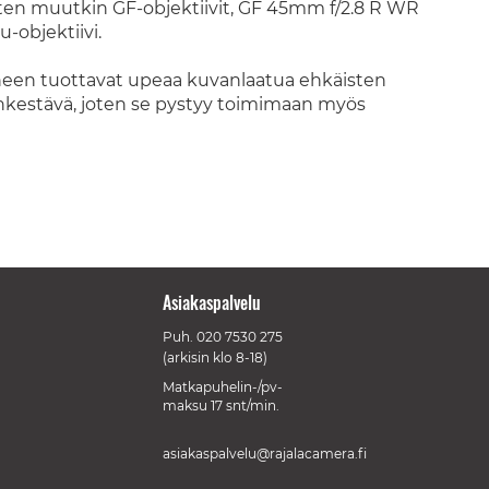
en muutkin GF-objektiivit, GF 45mm f/2.8 R WR
-objektiivi.
eineen tuottavat upeaa kuvanlaatua ehkäisten
äänkestävä, joten se pystyy toimimaan myös
Asiakaspalvelu
Puh.
020 7530 275
(arkisin klo 8-18)
Matkapuhelin-/pv-
maksu 17 snt/min.
asiakaspalvelu@rajalacamera.fi