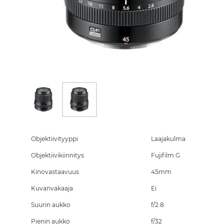
Skip
to
the
Objektiivityyppi
Laajakulma
beginning
Objektiivikiinnitys
Fujifilm G
of
the
Kinovastaavuus
45mm
images
gallery
Kuvanvakaaja
Ei
Suurin aukko
f/2.8
Pienin aukko
f/32