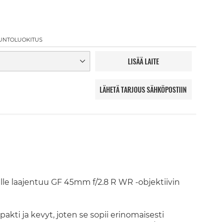
UNTOLUOKITUS
LISÄÄ LAITE
LÄHETÄ TARJOUS SÄHKÖPOSTIIN
älle laajentuu GF 45mm f/2.8 R WR -objektiivin
kti ja kevyt, joten se sopii erinomaisesti