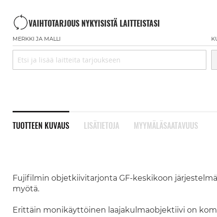
VAIHTOTARJOUS NYKYISISTÄ LAITTEISTASI
MERKKI JA MALLI
K
TUOTTEEN KUVAUS
LISÄTIETOJA
MYYMÄLÄSAATAVUUS
Fujifilmin objetkiivitarjonta GF-keskikoon järjestelm
myötä.
Erittäin monikäyttöinen laajakulmaobjektiivi on kompa