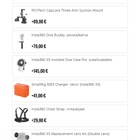
Lisää
PGYTech CapLock Three-Arm Suction Mount
ostoskoriin
89,00 €
Lisää
Insta360 Dive Buddy -jalusta/kahva
ostoskoriin
79,00 €
Lisää
Insta360 X5 Invisible Dive Case Pro -sukelluskotelo
ostoskoriin
145,00 €
Lisää
SmallRig 5923 Charger -laturi (Insta360 X5)
ostoskoriin
41,00 €
Lisää
Insta360 Chest Strap -rintavaljaat
ostoskoriin
29,00 €
Lisää
Insta360 X5 Replacement Lens Kit (Double Lens)
ostoskoriin