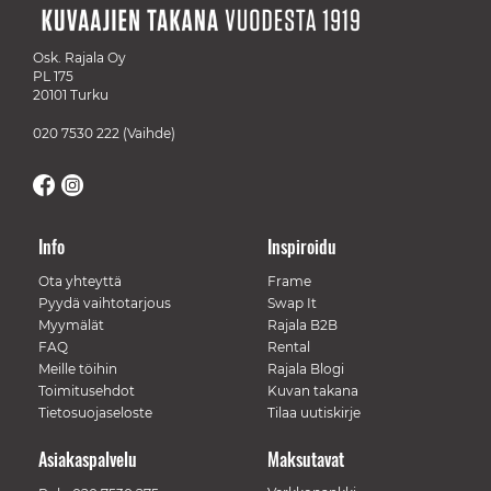
Osk. Rajala Oy
PL 175
20101 Turku
020 7530 222
(Vaihde)
Info
Inspiroidu
Ota yhteyttä
Frame
Pyydä vaihtotarjous
Swap It
Myymälät
Rajala B2B
FAQ
Rental
Meille töihin
Rajala Blogi
Toimitusehdot
Kuvan takana
Tietosuojaseloste
Tilaa uutiskirje
Asiakaspalvelu
Maksutavat