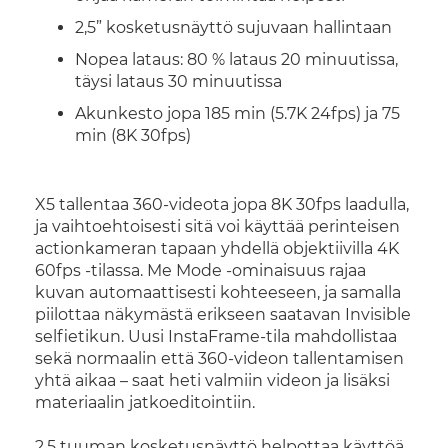
2,5” kosketusnäyttö sujuvaan hallintaan
Nopea lataus: 80 % lataus 20 minuutissa,
täysi lataus 30 minuutissa
Akunkesto jopa 185 min (5.7K 24fps) ja 75
min (8K 30fps)
X5 tallentaa 360-videota jopa 8K 30fps laadulla,
ja vaihtoehtoisesti sitä voi käyttää perinteisen
actionkameran tapaan yhdellä objektiivilla 4K
60fps -tilassa. Me Mode -ominaisuus rajaa
kuvan automaattisesti kohteeseen, ja samalla
piilottaa näkymästä erikseen saatavan Invisible
selfietikun. Uusi InstaFrame-tila mahdollistaa
sekä normaalin että 360-videon tallentamisen
yhtä aikaa – saat heti valmiin videon ja lisäksi
materiaalin jatkoeditointiin.
2,5 tuuman kosketusnäyttö helpottaa käyttöä