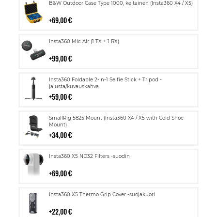
Lisää
B&W Outdoor Case Type 1000, keltainen (Insta360 X4 / X5)
ostoskoriin
69,00 €
Lisää
Insta360 Mic Air (1 TX + 1 RX)
ostoskoriin
99,00 €
Lisää
Insta360 Foldable 2-in-1 Selfie Stick + Tripod -
ostoskoriin
jalusta/kuvauskahva
59,00 €
Lisää
SmallRig 5825 Mount (Insta360 X4 / X5 with Cold Shoe
ostoskoriin
Mount)
34,00 €
Lisää
Insta360 X5 ND32 Filters -suodin
ostoskoriin
69,00 €
Lisää
Insta360 X5 Thermo Grip Cover -suojakuori
ostoskoriin
22,00 €