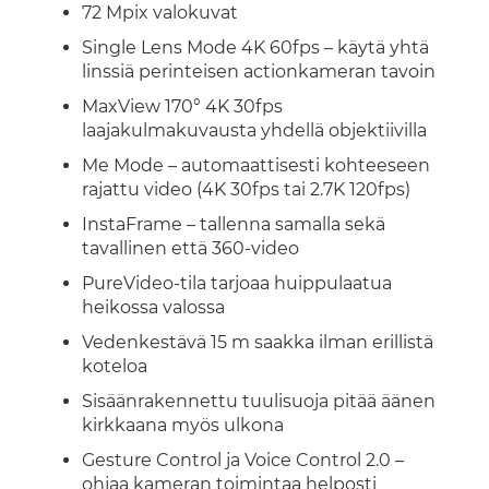
72 Mpix valokuvat
Single Lens Mode 4K 60fps – käytä yhtä
linssiä perinteisen actionkameran tavoin
MaxView 170° 4K 30fps
laajakulmakuvausta yhdellä objektiivilla
Me Mode – automaattisesti kohteeseen
rajattu video (4K 30fps tai 2.7K 120fps)
InstaFrame – tallenna samalla sekä
tavallinen että 360-video
PureVideo-tila tarjoaa huippulaatua
heikossa valossa
Vedenkestävä 15 m saakka ilman erillistä
koteloa
Sisäänrakennettu tuulisuoja pitää äänen
kirkkaana myös ulkona
Gesture Control ja Voice Control 2.0 –
ohjaa kameran toimintaa helposti