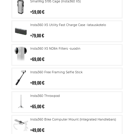
Lisää
SmallRig 5195 Cage (Insta360 X5)
ostoskoriin
59,00 €
Lisää
Insta360 X5 Utility Fast Charge Case -latauskotelo
ostoskoriin
79,00 €
Lisää
Insta360 X5 ND64 Filters -suodin
ostoskoriin
69,00 €
Lisää
Insta360 Free Framing Selfie Stick
ostoskoriin
89,00 €
Lisää
Insta360 Throwpod
ostoskoriin
65,00 €
Lisää
Insta360 Bike Computer Mount (Integrated Handlebars)
ostoskoriin
49,00 €