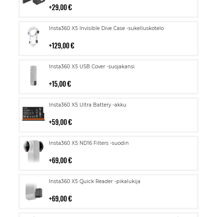
29,00 €
Lisää
Insta360 X5 Invisible Dive Case -sukelluskotelo
ostoskoriin
129,00 €
Lisää
Insta360 X5 USB Cover -suojakansi
ostoskoriin
15,00 €
Lisää
Insta360 X5 Ultra Battery -akku
ostoskoriin
59,00 €
Lisää
Insta360 X5 ND16 Filters -suodin
ostoskoriin
69,00 €
Lisää
Insta360 X5 Quick Reader -pikalukija
ostoskoriin
69,00 €