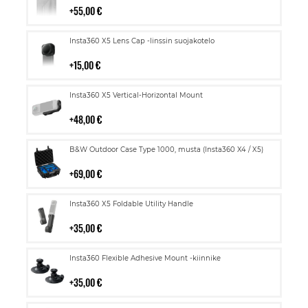
55,00 €
Lisää
Insta360 X5 Lens Cap -linssin suojakotelo
ostoskoriin
15,00 €
Lisää
Insta360 X5 Vertical-Horizontal Mount
ostoskoriin
48,00 €
Lisää
B&W Outdoor Case Type 1000, musta (Insta360 X4 / X5)
ostoskoriin
69,00 €
Lisää
Insta360 X5 Foldable Utility Handle
ostoskoriin
35,00 €
Lisää
Insta360 Flexible Adhesive Mount -kiinnike
ostoskoriin
35,00 €