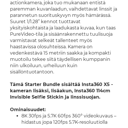
actionkamera, joka tuo mukanaan entistä
paremman kuvanlaadun, vaihdettavat linssit ja
parannetun suorituskyvyn myös hämärässä.
Suuret 1/1.28” kennot tuottavat
yksityiskohtaista ja laadukasta kuvaa, kun taas
PureVideo-tila ja sisäänrakennettu tuulisuoja
varmistavat selkeät tallenteet myös
haastavissa olosuhteissa. Kamera on
vedenkestävä 15 metriin saakka ja kompakti
muotoilu tekee siitä täydellisen kumppanin
niin ulkoiluun, urheiluun kuin
sisällöntuotantoon.
Tämä Starter Bundle sisältää Insta360 X5 -
kameran lisäksi, lisäakun, Insta360 114cm
Invisible Selfie Stickin ja linssisuojan.
Ominaisuudet:
8K 30fps ja 5.7K 60fps 360° videokuvaus –
hidastus jopa 120fps 5.7K-resoluutiolla