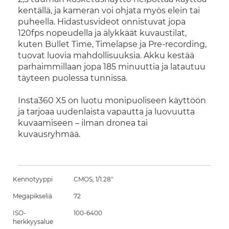
kentällä, ja kameran voi ohjata myös elein tai
puheella. Hidastusvideot onnistuvat jopa
120fps nopeudella ja älykkäät kuvaustilat,
kuten Bullet Time, Timelapse ja Pre-recording,
tuovat luovia mahdollisuuksia. Akku kestää
parhaimmillaan jopa 185 minuuttia ja latautuu
täyteen puolessa tunnissa.
Insta360 X5 on luotu monipuoliseen käyttöön
ja tarjoaa uudenlaista vapautta ja luovuutta
kuvaamiseen – ilman dronea tai
kuvausryhmää.
Kennotyyppi
CMOS, 1/1.28"
Megapikseliä
72
ISO-
100-6400
herkkyysalue