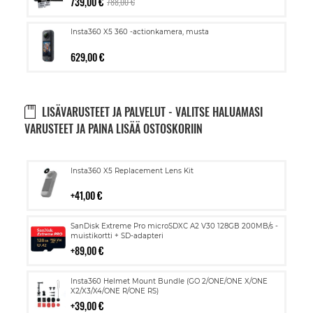
739,00 €
788,00 €
Insta360 X5 360 -actionkamera, musta
629,00 €
LISÄVARUSTEET JA PALVELUT - VALITSE HALUAMASI
VARUSTEET JA PAINA LISÄÄ OSTOSKORIIN
Lisää
Insta360 X5 Replacement Lens Kit
ostoskoriin
41,00 €
Lisää
SanDisk Extreme Pro microSDXC A2 V30 128GB 200MB/s -
ostoskoriin
muistikortti + SD-adapteri
89,00 €
Lisää
Insta360 Helmet Mount Bundle (GO 2/ONE/ONE X/ONE
ostoskoriin
X2/X3/X4/ONE R/ONE RS)
39,00 €