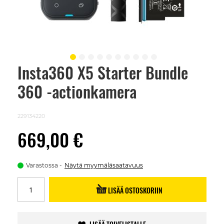
Insta360 X5 Starter Bundle
Skip
to
360 -actionkamera
the
beginning
of
the
229134220
images
gallery
669,00 €
Varastossa
Näytä myymäläsaatavuus
LISÄÄ OSTOSKORIIN