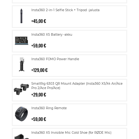
Lisää
Insta360 2-in-1 Selfie Stick + Tripod -jalusta
ostoskoriin
45,00 €
Lisää
Insta360 X5 Battery -akku
ostoskoriin
59,00 €
Lisää
Insta360 FOMO Power Handle
ostoskoriin
129,00 €
Lisää
SmallRig 6303 QR Mount Adapter (Insta360 X5/X4 Air/Ace
ostoskoriin
Pro 2/Ace Pro/Ace)
29,00 €
Lisää
Insta360 Ring Remote
ostoskoriin
59,00 €
Lisää
Insta360 X5 Invisible Mic Cold Shoe (for RØDE Mic)
ostoskoriin