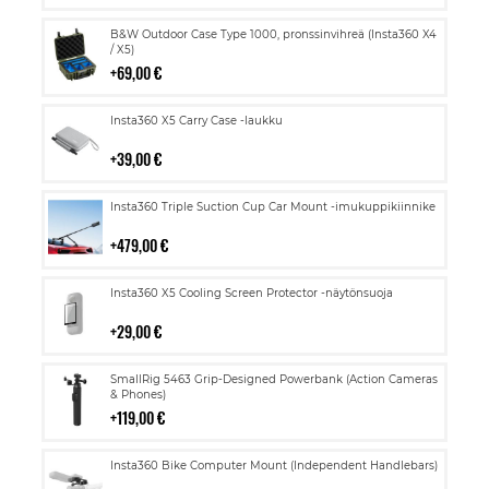
Lisää
B&W Outdoor Case Type 1000, pronssinvihreä (Insta360 X4
ostoskoriin
/ X5)
69,00 €
Lisää
Insta360 X5 Carry Case -laukku
ostoskoriin
39,00 €
Lisää
Insta360 Triple Suction Cup Car Mount -imukuppikiinnike
ostoskoriin
479,00 €
Lisää
Insta360 X5 Cooling Screen Protector -näytönsuoja
ostoskoriin
29,00 €
Lisää
SmallRig 5463 Grip-Designed Powerbank (Action Cameras
ostoskoriin
& Phones)
119,00 €
Lisää
Insta360 Bike Computer Mount (Independent Handlebars)
ostoskoriin