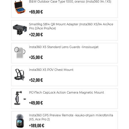
Lisää
B&W Outdoor Case Type 1000, oranssi (Insta360 X4 / X5)
ostoskoriin
69,00 €
Lisää
SmallRig 5814 QR Mount Adapter (Insta360 X5/X4 Air/Ace
ostoskoriin
Pro 2/Ace Pro/Ace)
32,00 €
Lisää
Insta360 X5 Standard Lens Guards -linssisuojat
ostoskoriin
35,00 €
Lisää
Insta360 X5 POV Chest Mount
ostoskoriin
52,00 €
Lisää
PGYTech CapLock Action Camera Magnetic Mount
ostoskoriin
49,00 €
Lisää
Insta360 GPS Preview Remote -kauko-ohjain mikrofonilla
ostoskoriin
(X5, Ace Pro 2)
189,00 €