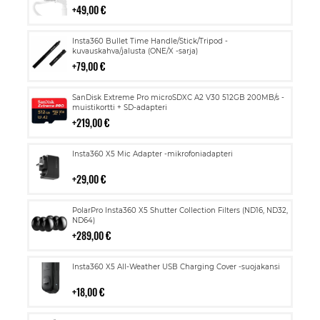
49,00 €
Lisää
Insta360 Bullet Time Handle/Stick/Tripod -
ostoskoriin
kuvauskahva/jalusta (ONE/X -sarja)
79,00 €
Lisää
SanDisk Extreme Pro microSDXC A2 V30 512GB 200MB/s -
ostoskoriin
muistikortti + SD-adapteri
219,00 €
Lisää
Insta360 X5 Mic Adapter -mikrofoniadapteri
ostoskoriin
29,00 €
Lisää
PolarPro Insta360 X5 Shutter Collection Filters (ND16, ND32,
ostoskoriin
ND64)
289,00 €
Lisää
Insta360 X5 All-Weather USB Charging Cover -suojakansi
ostoskoriin
18,00 €