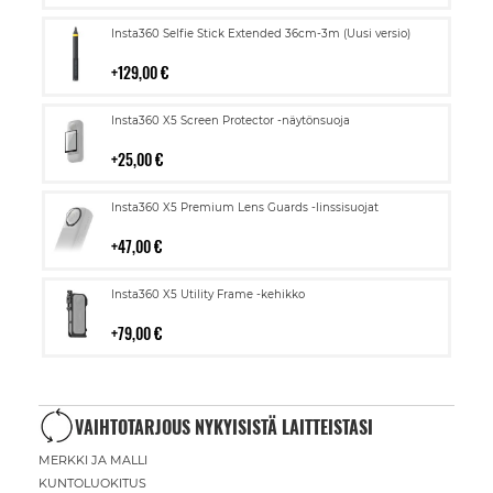
Lisää
Insta360 Selfie Stick Extended 36cm-3m (Uusi versio)
ostoskoriin
129,00 €
Lisää
Insta360 X5 Screen Protector -näytönsuoja
ostoskoriin
25,00 €
Lisää
Insta360 X5 Premium Lens Guards -linssisuojat
ostoskoriin
47,00 €
Lisää
Insta360 X5 Utility Frame -kehikko
ostoskoriin
79,00 €
VAIHTOTARJOUS NYKYISISTÄ LAITTEISTASI
MERKKI JA MALLI
KUNTOLUOKITUS