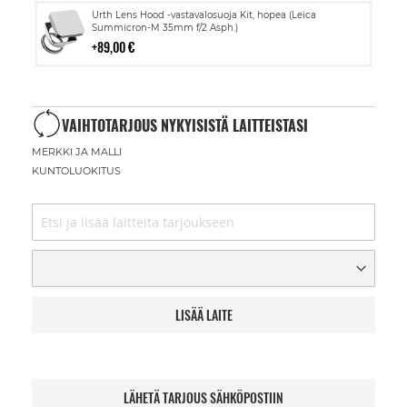
Lisää
Urth Lens Hood -vastavalosuoja Kit, hopea (Leica
ostoskoriin
Summicron-M 35mm f/2 Asph.)
89,00 €
VAIHTOTARJOUS NYKYISISTÄ LAITTEISTASI
MERKKI JA MALLI
KUNTOLUOKITUS
LISÄÄ LAITE
LÄHETÄ TARJOUS SÄHKÖPOSTIIN