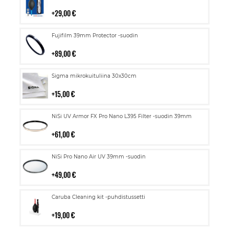
ostoskoriin
29,00 €
Lisää
Fujifilm 39mm Protector -suodin
ostoskoriin
89,00 €
Lisää
Sigma mikrokuituliina 30x30cm
ostoskoriin
15,00 €
Lisää
NiSi UV Armor FX Pro Nano L395 Filter -suodin 39mm
ostoskoriin
61,00 €
Lisää
NiSi Pro Nano Air UV 39mm -suodin
ostoskoriin
49,00 €
Lisää
Caruba Cleaning kit -puhdistussetti
ostoskoriin
19,00 €