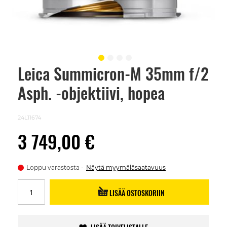
Leica Summicron-M 35mm f/2
Skip
to
Asph. -objektiivi, hopea
the
beginning
of
the
24L11674
images
gallery
3 749,00 €
Loppu varastosta
Näytä myymäläsaatavuus
LISÄÄ OSTOSKORIIN