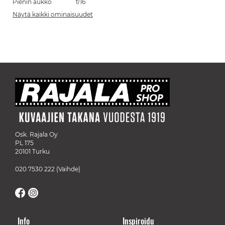
Pienin aukko
f/16
Näytä kaikki ominaisuudet
Osk. Rajala Oy
PL 175
20101 Turku
020 7530 222
(Vaihde)
Info
Inspiroidu