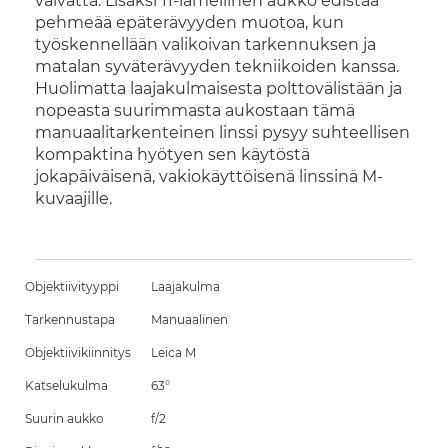
vaivatta. Lisäksi 11-lamellinen aukko edistää
pehmeää epäterävyyden muotoa, kun
työskennellään valikoivan tarkennuksen ja
matalan syväterävyyden tekniikoiden kanssa.
Huolimatta laajakulmaisesta polttovälistään ja
nopeasta suurimmasta aukostaan tämä
manuaalitarkenteinen linssi pysyy suhteellisen
kompaktina hyötyen sen käytöstä
jokapäiväisenä, vakiokäyttöisenä linssinä M-
kuvaajille.
Objektiivityyppi
Laajakulma
Tarkennustapa
Manuaalinen
Objektiivikiinnitys
Leica M
Katselukulma
63°
Suurin aukko
f/2