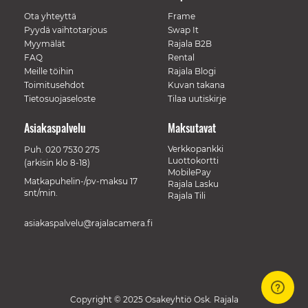
Ota yhteyttä
Frame
Pyydä vaihtotarjous
Swap It
Myymälät
Rajala B2B
FAQ
Rental
Meille töihin
Rajala Blogi
Toimitusehdot
Kuvan takana
Tietosuojaseloste
Tilaa uutiskirje
Asiakaspalvelu
Maksutavat
Verkkopankki
Puh.
020 7530 275
Luottokortti
(arkisin klo 8-18)
MobilePay
Matkapuhelin-/pv-maksu 17
Rajala Lasku
snt/min.
Rajala Tili
asiakaspalvelu@rajalacamera.fi
Copyright © 2025 Osakeyhtiö Osk. Rajala