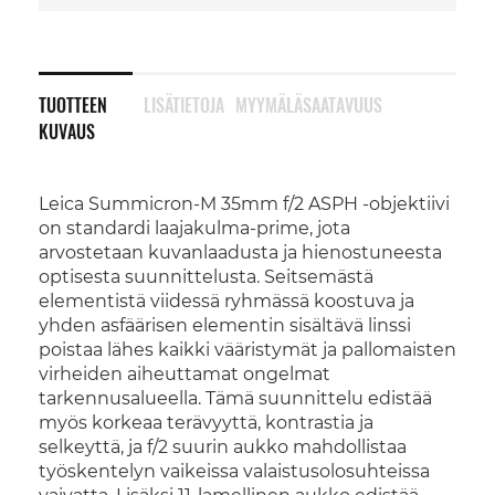
TUOTTEEN
LISÄTIETOJA
MYYMÄLÄSAATAVUUS
KUVAUS
Leica Summicron-M 35mm f/2 ASPH -objektiivi
on standardi laajakulma-prime, jota
arvostetaan kuvanlaadusta ja hienostuneesta
optisesta suunnittelusta. Seitsemästä
elementistä viidessä ryhmässä koostuva ja
yhden asfäärisen elementin sisältävä linssi
poistaa lähes kaikki vääristymät ja pallomaisten
virheiden aiheuttamat ongelmat
tarkennusalueella. Tämä suunnittelu edistää
myös korkeaa terävyyttä, kontrastia ja
selkeyttä, ja f/2 suurin aukko mahdollistaa
työskentelyn vaikeissa valaistusolosuhteissa