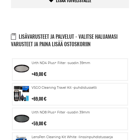
LISÄÄ TOIVELISTALLE
LISÄVARUSTEET JA PALVELUT - VALITSE HALUAMASI
VARUSTEET JA PAINA LISÄÄ OSTOSKORIIN
Lisää
Urth ND4 Plus+ Filter -suodin 39mm
ostoskoriin
49,00 €
Lisää
VSGO Cleaning Travel Kit -puhdistussetti
ostoskoriin
69,00 €
Lisää
Urth ND8 Plus+ Filter -suodin 39mm
ostoskoriin
59,00 €
Lisää
LensPen Cleaning Kit White -linssinpuhdistussarja