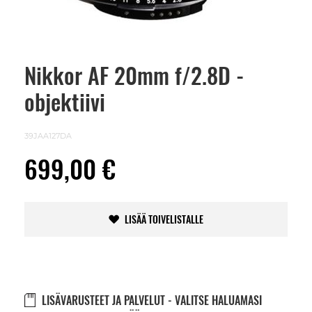
Nikkor AF 20mm f/2.8D -
Skip
to
objektiivi
the
beginning
of
the
39JAA127DA
images
gallery
699,00 €
LISÄÄ TOIVELISTALLE
LISÄVARUSTEET JA PALVELUT - VALITSE HALUAMASI