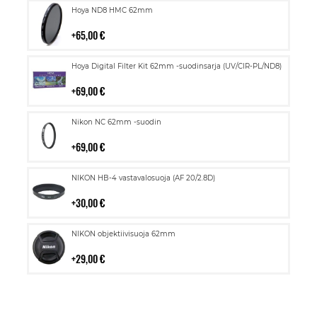
Lisää
Hoya ND8 HMC 62mm
ostoskoriin
65,00 €
Lisää
Hoya Digital Filter Kit 62mm -suodinsarja (UV/CIR-PL/ND8)
ostoskoriin
69,00 €
Lisää
Nikon NC 62mm -suodin
ostoskoriin
69,00 €
Lisää
NIKON HB-4 vastavalosuoja (AF 20/2.8D)
ostoskoriin
30,00 €
Lisää
NIKON objektiivisuoja 62mm
ostoskoriin
29,00 €