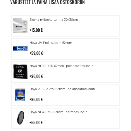
VARUSTEET JA PAINA LISÄÄ OSTOSKORIIN
Lisää
Sigma mikrokuituliina 30x30cm
ostoskoriin
15,00 €
Lisää
Hoya UV Pro1 -suodin 62mm
ostoskoriin
59,00 €
Lisää
Hoya HD PL-CIR 62mm -polarisaatiosuodin
ostoskoriin
96,00 €
Lisää
Hoya PL-CIR Pro1 62mm -polarisaatiosuodin
ostoskoriin
96,00 €
Lisää
Hoya ND4 HMC 62mm -harmaasuodin
ostoskoriin
65,00 €