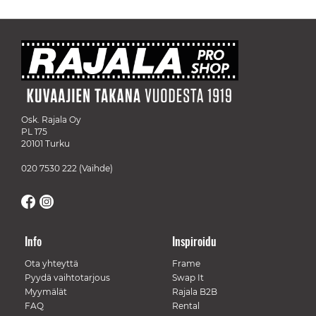
Osk. Rajala Oy
PL 175
20101 Turku
020 7530 222
(Vaihde)
Info
Inspiroidu
Ota yhteyttä
Frame
Pyydä vaihtotarjous
Swap It
Myymälät
Rajala B2B
FAQ
Rental