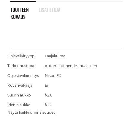
TUOTTEEN
LISÄTIETOJA
KUVAUS
Objektiivityyppi
Laajakulma
Tarkennustapa
Automaattinen, Manuaalinen
Objektiivikiinnitys
Nikon FX
Kuvanvakaaja
Ei
Suurin aukko
f/2.8
Pienin aukko
f/22
Näytä kaikki ominaisuudet