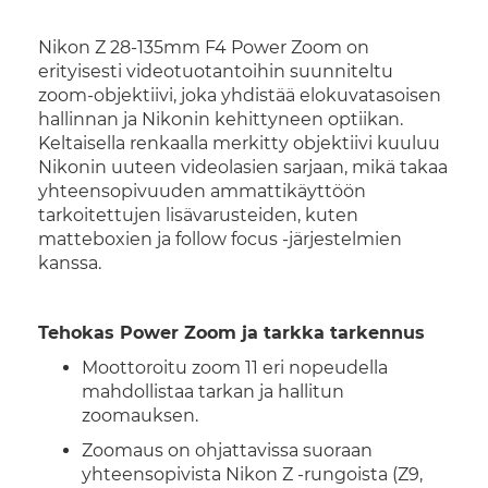
Nikon Z 28-135mm F4 Power Zoom on
erityisesti videotuotantoihin suunniteltu
zoom-objektiivi, joka yhdistää elokuvatasoisen
hallinnan ja Nikonin kehittyneen optiikan.
Keltaisella renkaalla merkitty objektiivi kuuluu
Nikonin uuteen videolasien sarjaan, mikä takaa
yhteensopivuuden ammattikäyttöön
tarkoitettujen lisävarusteiden, kuten
matteboxien ja follow focus -järjestelmien
kanssa.
Tehokas Power Zoom ja tarkka tarkennus
Moottoroitu zoom 11 eri nopeudella
mahdollistaa tarkan ja hallitun
zoomauksen.
Zoomaus on ohjattavissa suoraan
yhteensopivista Nikon Z -rungoista (Z9,