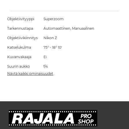
Objektiivityyppi
Superzoom
Tarkennustapa
Automaattinen, Manuaalinen
Objektiivikiinnitys
Nikon Z
Katselukulma
75° - 18° 10'
Kuvanvakaaja
Ei
Suurin aukko
f/4
Näytä kaikki ominaisuudet