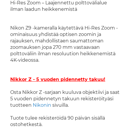
Hi-Res Zoom – Laajennettu polttovälialue
ilman laadun heikkenemistä
Nikon Z9 -kameralla käytettävä Hi-Res Zoom -
ominaisuus yhdistää optisen zoomin ja
rajauksen, mahdollistaen saumattoman
zoomauksen jopa 270 mm vastaavaan
polttoväliin ilman resoluution heikkenemistä
4K-videossa.
Nikkor Z - 5 vuoden pidennetty takuu!
Osta Nikkor Z -sarjaan kuuluva objektiivi ja saat
5 vuoden pidennetyn takuun rekisteröityäsi
tuotteen
Nikonin
sivuilla.
Tuote tulee rekisteröidä 90 päivän sisällä
ostohetkestä.