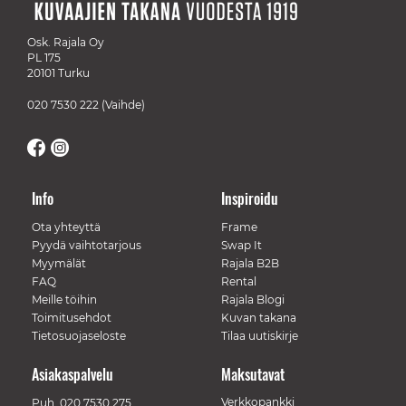
Osk. Rajala Oy
PL 175
20101 Turku
020 7530 222
(Vaihde)
Info
Inspiroidu
Ota yhteyttä
Frame
Pyydä vaihtotarjous
Swap It
Myymälät
Rajala B2B
FAQ
Rental
Meille töihin
Rajala Blogi
Toimitusehdot
Kuvan takana
Tietosuojaseloste
Tilaa uutiskirje
Asiakaspalvelu
Maksutavat
Verkkopankki
Puh.
020 7530 275