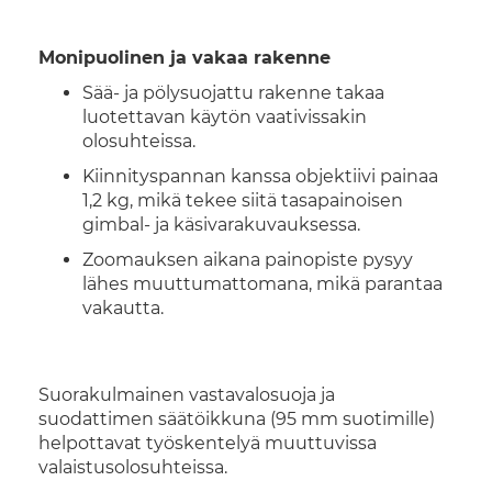
Monipuolinen ja vakaa rakenne
Sää- ja pölysuojattu rakenne takaa
luotettavan käytön vaativissakin
olosuhteissa.
Kiinnityspannan kanssa objektiivi painaa
1,2 kg, mikä tekee siitä tasapainoisen
gimbal- ja käsivarakuvauksessa.
Zoomauksen aikana painopiste pysyy
lähes muuttumattomana, mikä parantaa
vakautta.
Suorakulmainen vastavalosuoja ja
suodattimen säätöikkuna (95 mm suotimille)
helpottavat työskentelyä muuttuvissa
valaistusolosuhteissa.