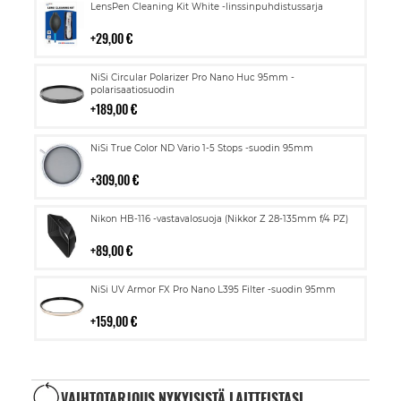
Lisää
LensPen Cleaning Kit White -linssinpuhdistussarja
ostoskoriin
29,00 €
Lisää
NiSi Circular Polarizer Pro Nano Huc 95mm -
ostoskoriin
polarisaatiosuodin
189,00 €
Lisää
NiSi True Color ND Vario 1-5 Stops -suodin 95mm
ostoskoriin
309,00 €
Lisää
Nikon HB-116 -vastavalosuoja (Nikkor Z 28-135mm f/4 PZ)
ostoskoriin
89,00 €
Lisää
NiSi UV Armor FX Pro Nano L395 Filter -suodin 95mm
ostoskoriin
159,00 €
VAIHTOTARJOUS NYKYISISTÄ LAITTEISTASI