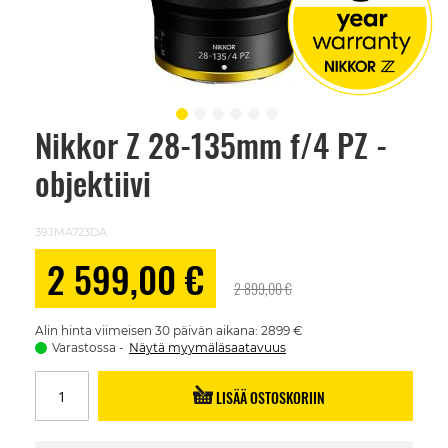
Nikkor Z 28-135mm f/4 PZ -
Skip
to
objektiivi
the
beginning
of
the
39JMA723DA
images
gallery
Alennushinta
2 599,00 €
2 899,00 €
Alin hinta viimeisen 30 päivän aikana: 2899 €
Varastossa
Näytä myymäläsaatavuus
LISÄÄ OSTOSKORIIN