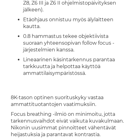
Z8, Z6 III ja Z6 II ohjelmistopäivityksen
jälkeen).
Etäohjaus onnistuu myös älylaitteen
kautta.
0.8 hammastus tekee objektiivista
suoraan yhteensopivan follow focus -
järjestelmien kanssa.
Lineaarinen käsintarkennus parantaa
tarkkuutta ja helpottaa käyttöä
ammattilaisympäristössä.
8K-tason optinen suorituskyky vastaa
ammattituotantojen vaatimuksiin.
Focus breathing -ilmiö on minimoitu, jotta
tarkennusvaihdot eivät vaikuta kuvakulmaan.
Nikonin uusimmat pinnoitteet vähentävät
heijastuksia ja parantavat kontrastia.