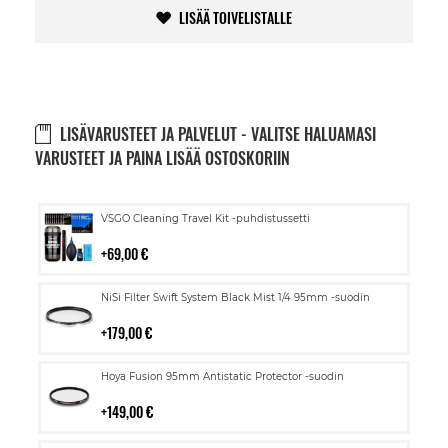
LISÄÄ TOIVELISTALLE
LISÄVARUSTEET JA PALVELUT - VALITSE HALUAMASI
VARUSTEET JA PAINA LISÄÄ OSTOSKORIIN
Lisää
VSGO Cleaning Travel Kit -puhdistussetti
ostoskoriin
69,00 €
Lisää
NiSi Filter Swift System Black Mist 1/4 95mm -suodin
ostoskoriin
179,00 €
Lisää
Hoya Fusion 95mm Antistatic Protector -suodin
ostoskoriin
149,00 €