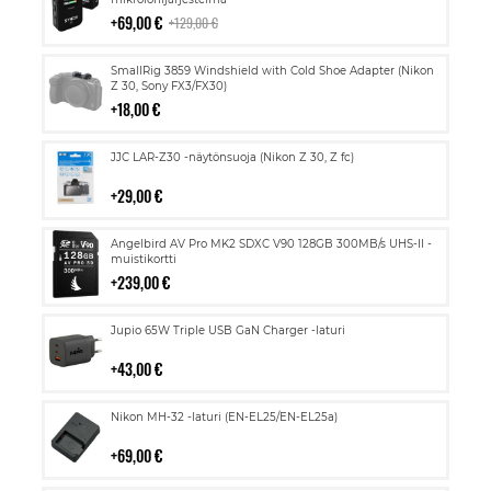
ostoskoriin
69,00 €
129,00 €
Lisää
SmallRig 3859 Windshield with Cold Shoe Adapter (Nikon
ostoskoriin
Z 30, Sony FX3/FX30)
18,00 €
Lisää
JJC LAR-Z30 -näytönsuoja (Nikon Z 30, Z fc)
ostoskoriin
29,00 €
Lisää
Angelbird AV Pro MK2 SDXC V90 128GB 300MB/s UHS-II -
ostoskoriin
muistikortti
239,00 €
Lisää
Jupio 65W Triple USB GaN Charger -laturi
ostoskoriin
43,00 €
Lisää
Nikon MH-32 -laturi (EN-EL25/EN-EL25a)
ostoskoriin
69,00 €