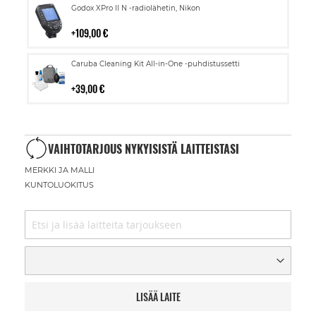
Lisää
Godox XPro II N -radiolähetin, Nikon
ostoskoriin
109,00 €
Lisää
Caruba Cleaning Kit All-in-One -puhdistussetti
ostoskoriin
39,00 €
VAIHTOTARJOUS NYKYISISTÄ LAITTEISTASI
MERKKI JA MALLI
KUNTOLUOKITUS
LISÄÄ LAITE