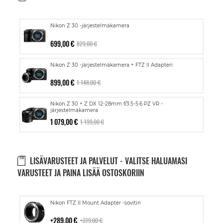
Nikon Z 30 -järjestelmäkamera
699,00 €
829,00 €
Nikon Z 30 -järjestelmäkamera + FTZ II Adapteri
899,00 €
1 148,00 €
Nikon Z 30 + Z DX 12-28mm f/3.5-5.6 PZ VR -
järjestelmäkamera
1 079,00 €
1 199,00 €
LISÄVARUSTEET JA PALVELUT - VALITSE HALUAMASI
VARUSTEET JA PAINA LISÄÄ OSTOSKORIIN
Lisää
Nikon FTZ II Mount Adapter -sovitin
ostoskoriin
289,00 €
319,00 €