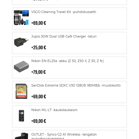
Lisää
VSGO Cleaning Travel Kit -puhdistussetti
ostoskoriin
69,00 €
Lisää
Jupio 30W Dual USB GaN Charger -laturi
ostoskoriin
25,00 €
Lisää
Nikon EN-EL25a -akku (Z 50, Z50 II, Z 30, Z fc)
ostoskoriin
79,00 €
Lisää
SanDisk Extreme SDXC V30 128GB 180MB/s -muistikortti
ostoskoriin
69,00 €
Lisää
Nikon ML-L7 -kaukolaukaisin
ostoskoriin
69,00 €
Lisää
OUTLET - Synco G2 A1 Wireless -langaton
mikrofonijärjestelmä