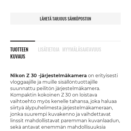
LÄHETÄ TARJOUS SÄHKÖPOSTIIN
TUOTTEEN
LISÄTIETOJA
MYYMÄLÄSAATAVUUS
KUVAUS
Nikon Z 30 -järjestelmäkamera
on erityisesti
vloggaajille ja muille sisällöntuottajille
suunnattu peilitön järjestelmäkamera.
Kompaktin kokoinen Z 30 on loistava
vaihtoehto myös kenelle tahansa, joka haluaa
siirtyä älypuhelimesta järjestelmäkameraan,
jonka suurempi kuvakenno ja vaihdettavat
linssit mahdollistavat paremman kuvanlaadun,
sekä antavat enemmän mahdollisuuksia