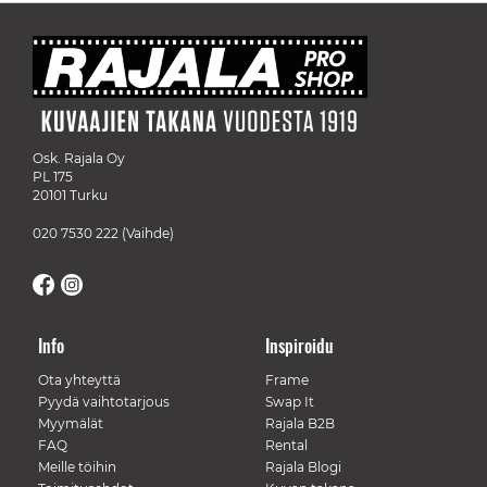
Osk. Rajala Oy
PL 175
20101 Turku
020 7530 222
(Vaihde)
Info
Inspiroidu
Ota yhteyttä
Frame
Pyydä vaihtotarjous
Swap It
Myymälät
Rajala B2B
FAQ
Rental
Meille töihin
Rajala Blogi