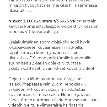
Valokuvaus onnistuu äänettömässä tilassa,
mikä on hyödyllistä esimerkiksi hiljaisemmissa
tilaisuuksissa.
Nikkor Z DX 16-50mm f/3.5-6.3 VR
on erittäin
kevyt ja kompakti yleiszoom-objektiivi, jossa on
tehokas VR-kuvanvakaaja.
Laajakulmainen zoom-objektiivi sopii hyvin
jokapäiväiseen kuvaamiseen matkoilla,
tapahtumissa kuin myös arkisissakin
tilanteissa. DX-koon peilittömille kameroille
suunniteltu Z-sarjan objektiivi tuottaa
yksityiskohtaiset ja väririkkaat kuvat ja videot.
Objektiivin lähin tarkennusetäisyys on
laajakulmapäässä vain 20cm. Tehokas 4.5
askeleen VR-kuvanvakaaja mahdollistaa
kuvaamisen hämärässäkin. Nopean ja lähes
äänettömän automaattitarkennuksen ansiosta
videoihin ei tule ylimääräisiä häiriöääniä.