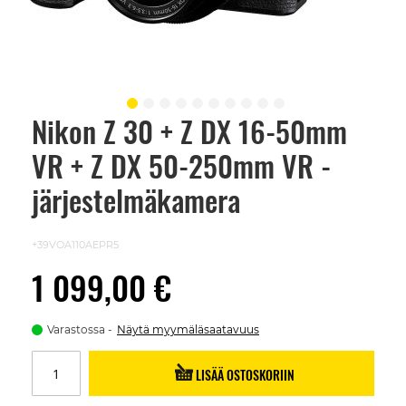
Nikon Z 30 + Z DX 16-50mm
Skip
to
VR + Z DX 50-250mm VR -
the
beginning
of
järjestelmäkamera
the
images
gallery
+39VOA110AEPR5
1 099,00 €
Varastossa
Näytä myymäläsaatavuus
LISÄÄ OSTOSKORIIN