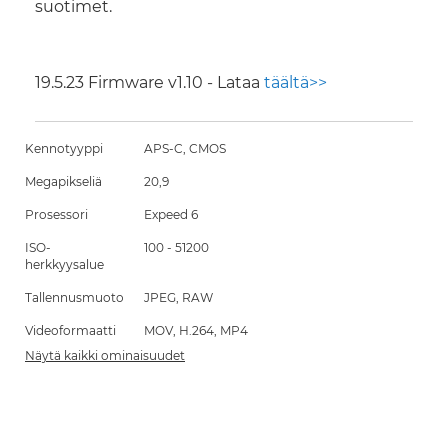
suotimet.
19.5.23 Firmware v1.10 - Lataa
täältä>>
Kennotyyppi
APS-C, CMOS
Megapikseliä
20,9
Prosessori
Expeed 6
ISO-
100 - 51200
herkkyysalue
Tallennusmuoto
JPEG, RAW
Videoformaatti
MOV, H.264, MP4
Näytä kaikki ominaisuudet