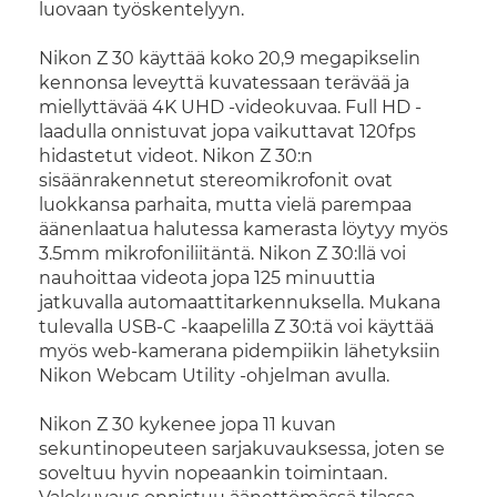
luovaan työskentelyyn.
Nikon Z 30 käyttää koko 20,9 megapikselin
kennonsa leveyttä kuvatessaan terävää ja
miellyttävää 4K UHD -videokuvaa. Full HD -
laadulla onnistuvat jopa vaikuttavat 120fps
hidastetut videot. Nikon Z 30:n
sisäänrakennetut stereomikrofonit ovat
luokkansa parhaita, mutta vielä parempaa
äänenlaatua halutessa kamerasta löytyy myös
3.5mm mikrofoniliitäntä. Nikon Z 30:llä voi
nauhoittaa videota jopa 125 minuuttia
jatkuvalla automaattitarkennuksella. Mukana
tulevalla USB-C -kaapelilla Z 30:tä voi käyttää
myös web-kamerana pidempiikin lähetyksiin
Nikon Webcam Utility -ohjelman avulla.
Nikon Z 30 kykenee jopa 11 kuvan
sekuntinopeuteen sarjakuvauksessa, joten se
soveltuu hyvin nopeaankin toimintaan.