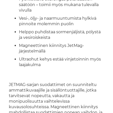
säätöön – toimii myös mukana tulevalla
vivulla
Vesi-, öljy- ja naarmuuntumista hylkivä
pinnoite molemmin puolin
Helppo puhdistaa sormenjäljistä, pölystä
ja vesiroiskeista
Magneettinen kiinnitys JetMag-
järjestelmällä
Ultraohut kehys estää vinjetoinnin myös
laajakulma
JETMAG-sarjan suodattimet on suunniteltu
ammattikuvaajille ja sisällöntuottajille, jotka
tarvitsevat nopeutta, vakautta ja
monipuolisuutta vaihtelevissa
kuvausolosuhteissa. Magneettinen kiinnitys
mahdollistaa suodattimien nopean vaihdon, ja