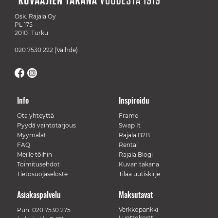
Osk. Rajala Oy
PL 175
20101 Turku
020 7530 222
(Vaihde)
Info
Inspiroidu
Ota yhteyttä
Frame
Pyydä vaihtotarjous
Swap It
Myymälät
Rajala B2B
FAQ
Rental
Meille töihin
Rajala Blogi
Toimitusehdot
Kuvan takana
Tietosuojaseloste
Tilaa uutiskirje
Asiakaspalvelu
Maksutavat
Verkkopankki
Puh.
020 7530 275
Luottokortti