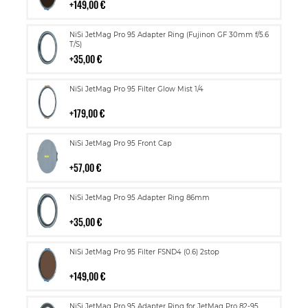
149,00 €
Lisää
NiSi JetMag Pro 95 Adapter Ring (Fujinon GF 30mm f/5.6
ostoskoriin
T/S)
35,00 €
Lisää
NiSi JetMag Pro 95 Filter Glow Mist 1/4
ostoskoriin
179,00 €
Lisää
NiSi JetMag Pro 95 Front Cap
ostoskoriin
57,00 €
Lisää
NiSi JetMag Pro 95 Adapter Ring 86mm
ostoskoriin
35,00 €
Lisää
NiSi JetMag Pro 95 Filter FSND4 (0.6) 2stop
ostoskoriin
149,00 €
Lisää
NiSi JetMag Pro 95 Adapter Ring for JetMag Pro 82-95