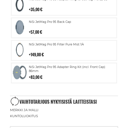
ostoskoriin
35,00 €
Lisää
NiSi JetMag Pro 95 Back Cap
ostoskoriin
57,00 €
Lisää
NiSi JetMag Pro 95 Filter Pure Mist 1/4
ostoskoriin
149,00 €
Lisää
NiSi JetMag Pro 95 Adapter Ring Kit (incl. Front Cap)
ostoskoriin
86mm
83,00 €
VAIHTOTARJOUS NYKYISISTÄ LAITTEISTASI
MERKKI JA MALLI
KUNTOLUOKITUS