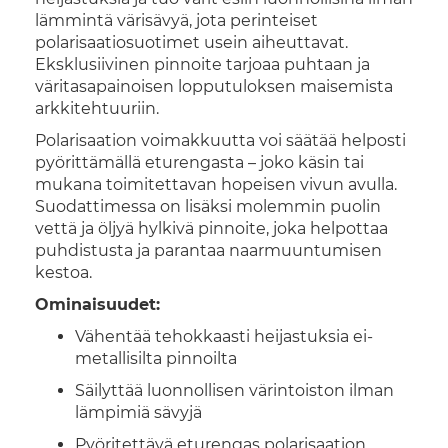
lämmintä värisävyä, jota perinteiset
polarisaatiosuotimet usein aiheuttavat.
Eksklusiivinen pinnoite tarjoaa puhtaan ja
väritasapainoisen lopputuloksen maisemista
arkkitehtuuriin.
Polarisaation voimakkuutta voi säätää helposti
pyörittämällä eturengasta – joko käsin tai
mukana toimitettavan hopeisen vivun avulla.
Suodattimessa on lisäksi molemmin puolin
vettä ja öljyä hylkivä pinnoite, joka helpottaa
puhdistusta ja parantaa naarmuuntumisen
kestoa.
Ominaisuudet:
Vähentää tehokkaasti heijastuksia ei-
metallisilta pinnoilta
Säilyttää luonnollisen värintoiston ilman
lämpimiä sävyjä
Pyöritettävä eturengas polarisaation