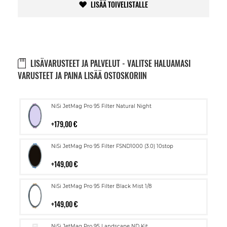
LISÄÄ TOIVELISTALLE
LISÄVARUSTEET JA PALVELUT - VALITSE HALUAMASI
VARUSTEET JA PAINA LISÄÄ OSTOSKORIIN
Lisää
NiSi JetMag Pro 95 Filter Natural Night
ostoskoriin
179,00 €
Lisää
NiSi JetMag Pro 95 Filter FSND1000 (3.0) 10stop
ostoskoriin
149,00 €
Lisää
NiSi JetMag Pro 95 Filter Black Mist 1/8
ostoskoriin
149,00 €
Lisää
NiSi JetMag Pro 95 Landscape ND Kit