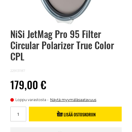
NiSi JetMag Pro 95 Filter
Skip
to
Circular Polarizer True Color
the
beginning
of
CPL
the
images
gallery
229131187
179,00 €
Loppu varastosta
Näytä myymäläsaatavuus
LISÄÄ OSTOSKORIIN