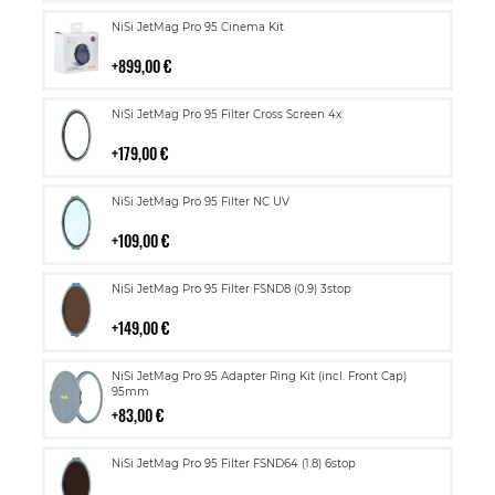
Lisää
NiSi JetMag Pro 95 Cinema Kit
ostoskoriin
899,00 €
Lisää
NiSi JetMag Pro 95 Filter Cross Screen 4x
ostoskoriin
179,00 €
Lisää
NiSi JetMag Pro 95 Filter NC UV
ostoskoriin
109,00 €
Lisää
NiSi JetMag Pro 95 Filter FSND8 (0.9) 3stop
ostoskoriin
149,00 €
Lisää
NiSi JetMag Pro 95 Adapter Ring Kit (incl. Front Cap)
ostoskoriin
95mm
83,00 €
Lisää
NiSi JetMag Pro 95 Filter FSND64 (1.8) 6stop
ostoskoriin