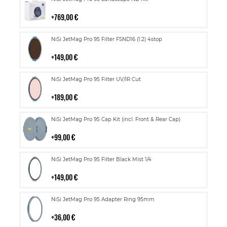
ostoskoriin
769,00 €
Lisää
NiSi JetMag Pro 95 Filter FSND16 (1.2) 4stop
ostoskoriin
149,00 €
Lisää
NiSi JetMag Pro 95 Filter UV/IR Cut
ostoskoriin
189,00 €
Lisää
NiSi JetMag Pro 95 Cap Kit (incl. Front & Rear Cap)
ostoskoriin
99,00 €
Lisää
NiSi JetMag Pro 95 Filter Black Mist 1/4
ostoskoriin
149,00 €
Lisää
NiSi JetMag Pro 95 Adapter Ring 95mm
ostoskoriin
36,00 €