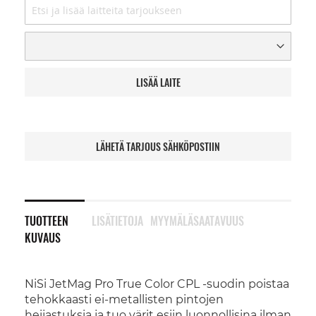
LISÄÄ LAITE
LÄHETÄ TARJOUS SÄHKÖPOSTIIN
TUOTTEEN
LISÄTIETOJA
MYYMÄLÄSAATAVUUS
KUVAUS
NiSi JetMag Pro True Color CPL -suodin poistaa
tehokkaasti ei-metallisten pintojen
heijastuksia ja tuo värit esiin luonnollisina ilman