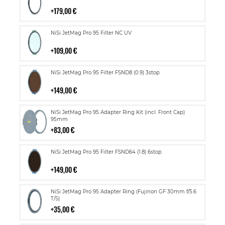
ostoskoriin
179,00 €
Lisää
NiSi JetMag Pro 95 Filter NC UV
ostoskoriin
109,00 €
Lisää
NiSi JetMag Pro 95 Filter FSND8 (0.9) 3stop
ostoskoriin
149,00 €
Lisää
NiSi JetMag Pro 95 Adapter Ring Kit (incl. Front Cap)
ostoskoriin
95mm
83,00 €
Lisää
NiSi JetMag Pro 95 Filter FSND64 (1.8) 6stop
ostoskoriin
149,00 €
Lisää
NiSi JetMag Pro 95 Adapter Ring (Fujinon GF 30mm f/5.6
ostoskoriin
T/S)
35,00 €