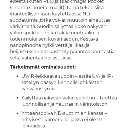
edestä (kuten RED ja Blackmagic Pocket
Cinema Camera -mallit). Tämä tekee siitä
ihanteellisen lisän käytettäessä ND-
suodattimia, jotka voivat muutoin aiheuttaa
värivirheitä. Suodin säilyttää koko näkyvän
valon spektrin, mikä takaa neutraalin ja
todenmukaisen kuvanlaadun. Kestävä
nanopinnoite hylkii vettä ja likaa, ja
heijastuksenestokäsittely parantaa kontrastia
sekä vähentää heijastuksia.
Tärkeimmät ominaisuudet:
UV/IR-leikkaava suodin – estää UV- ja IR-
säteilyn pääsyn kennolle, ehkäisten
värivääristymiä
Säilyttää näkyvän valon spektrin – tuottaa
luonnollisen ja neutraalin värintoiston
Yhteensopiva ND-suotimien kanssa –
erityisesti kameroille, joissa ei ole IR-
leikkausta