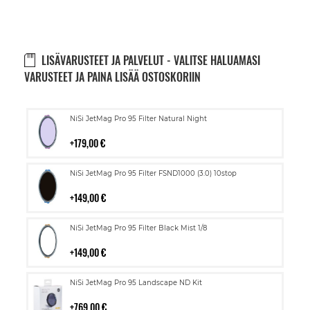
LISÄVARUSTEET JA PALVELUT - VALITSE HALUAMASI
VARUSTEET JA PAINA LISÄÄ OSTOSKORIIN
Lisää
NiSi JetMag Pro 95 Filter Natural Night
ostoskoriin
179,00 €
Lisää
NiSi JetMag Pro 95 Filter FSND1000 (3.0) 10stop
ostoskoriin
149,00 €
Lisää
NiSi JetMag Pro 95 Filter Black Mist 1/8
ostoskoriin
149,00 €
Lisää
NiSi JetMag Pro 95 Landscape ND Kit
ostoskoriin
769,00 €