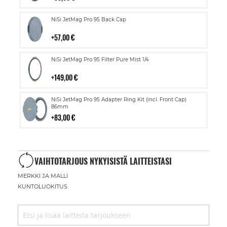
Lisää
NiSi JetMag Pro 95 Back Cap
ostoskoriin
57,00 €
Lisää
NiSi JetMag Pro 95 Filter Pure Mist 1/4
ostoskoriin
149,00 €
Lisää
NiSi JetMag Pro 95 Adapter Ring Kit (incl. Front Cap)
ostoskoriin
86mm
83,00 €
VAIHTOTARJOUS NYKYISISTÄ LAITTEISTASI
MERKKI JA MALLI
KUNTOLUOKITUS