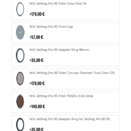
Lisää
NiSi JetMag Pro 95 Filter Glow Mist 1/4
ostoskoriin
179,00 €
Lisää
NiSi JetMag Pro 95 Front Cap
ostoskoriin
57,00 €
Lisää
NiSi JetMag Pro 95 Adapter Ring 86mm
ostoskoriin
35,00 €
Lisää
NiSi JetMag Pro 95 Filter Circular Polarizer True Color CPL
ostoskoriin
179,00 €
Lisää
NiSi JetMag Pro 95 Filter FSND4 (0.6) 2stop
ostoskoriin
149,00 €
Lisää
NiSi JetMag Pro 95 Adapter Ring for JetMag Pro 82-95
ostoskoriin
35,00 €