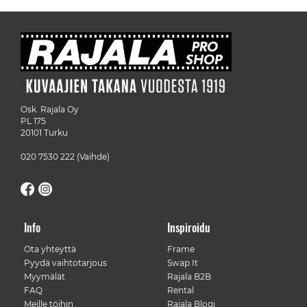
Osk. Rajala Oy
PL 175
20101 Turku
020 7530 222
(Vaihde)
Info
Inspiroidu
Ota yhteyttä
Frame
Pyydä vaihtotarjous
Swap It
Myymälät
Rajala B2B
FAQ
Rental
Meille töihin
Rajala Blogi