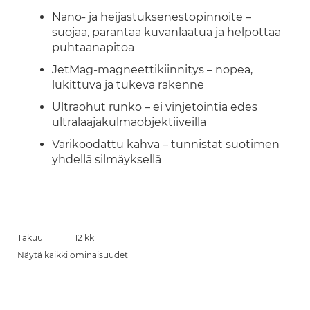
Nano- ja heijastuksenestopinnoite –
suojaa, parantaa kuvanlaatua ja helpottaa
puhtaanapitoa
JetMag-magneettikiinnitys – nopea,
lukittuva ja tukeva rakenne
Ultraohut runko – ei vinjetointia edes
ultralaajakulmaobjektiiveilla
Värikoodattu kahva – tunnistat suotimen
yhdellä silmäyksellä
Takuu
12 kk
Näytä kaikki ominaisuudet