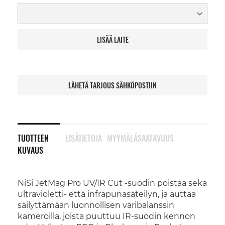
LISÄÄ LAITE
LÄHETÄ TARJOUS SÄHKÖPOSTIIN
TUOTTEEN
LISÄTIETOJA
MYYMÄLÄSAATAVUUS
KUVAUS
NiSi JetMag Pro UV/IR Cut -suodin poistaa sekä
ultravioletti- että infrapunasäteilyn, ja auttaa
säilyttämään luonnollisen väribalanssin
kameroilla, joista puuttuu IR-suodin kennon