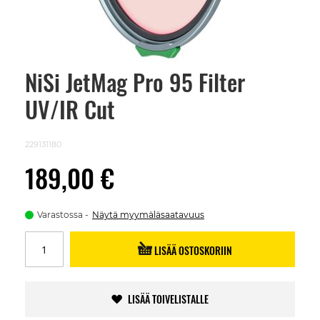
NiSi JetMag Pro 95 Filter
Skip
to
UV/IR Cut
the
beginning
of
the
229131180
images
gallery
189,00 €
Varastossa
Näytä myymäläsaatavuus
LISÄÄ OSTOSKORIIN
LISÄÄ TOIVELISTALLE