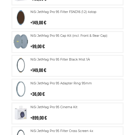
Lisää
NiSi JetMag Pro 95 Filter FSND16 (1.2) 4stop
ostoskoriin
149,00 €
Lisää
NiSi JetMag Pro 95 Cap Kit (incl. Front & Rear Cap)
ostoskoriin
99,00 €
Lisää
NiSi JetMag Pro 95 Filter Black Mist 1/4
ostoskoriin
149,00 €
Lisää
NiSi JetMag Pro 95 Adapter Ring 95mm
ostoskoriin
36,00 €
Lisää
NiSi JetMag Pro 95 Cinema Kit
ostoskoriin
899,00 €
Lisää
NiSi JetMag Pro 95 Filter Cross Screen 4x