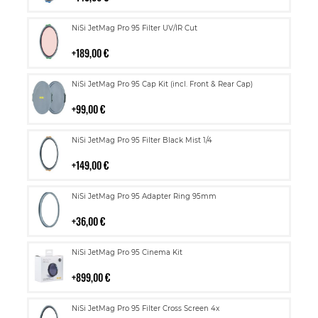
Lisää
NiSi JetMag Pro 95 Filter UV/IR Cut
ostoskoriin
189,00 €
Lisää
NiSi JetMag Pro 95 Cap Kit (incl. Front & Rear Cap)
ostoskoriin
99,00 €
Lisää
NiSi JetMag Pro 95 Filter Black Mist 1/4
ostoskoriin
149,00 €
Lisää
NiSi JetMag Pro 95 Adapter Ring 95mm
ostoskoriin
36,00 €
Lisää
NiSi JetMag Pro 95 Cinema Kit
ostoskoriin
899,00 €
Lisää
NiSi JetMag Pro 95 Filter Cross Screen 4x