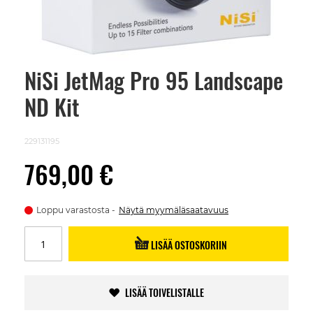
NiSi JetMag Pro 95 Landscape
Skip
to
ND Kit
the
beginning
of
the
229131195
images
gallery
769,00 €
Loppu varastosta
Näytä myymäläsaatavuus
LISÄÄ OSTOSKORIIN
LISÄÄ TOIVELISTALLE