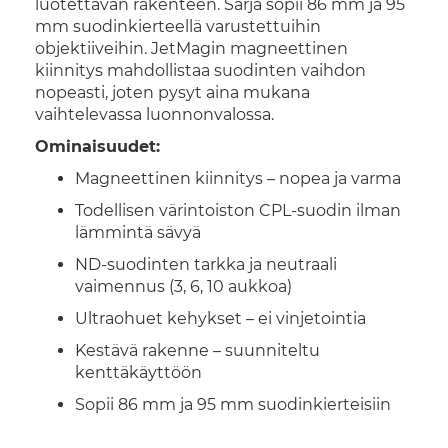
luotettavan rakenteen. Sarja sopii 86 mm ja 95
mm suodinkierteellä varustettuihin
objektiiveihin. JetMagin magneettinen
kiinnitys mahdollistaa suodinten vaihdon
nopeasti, joten pysyt aina mukana
vaihtelevassa luonnonvalossa.
Ominaisuudet:
Magneettinen kiinnitys – nopea ja varma
Todellisen värintoiston CPL-suodin ilman
lämmintä sävyä
ND-suodinten tarkka ja neutraali
vaimennus (3, 6, 10 aukkoa)
Ultraohuet kehykset – ei vinjetointia
Kestävä rakenne – suunniteltu
kenttäkäyttöön
Sopii 86 mm ja 95 mm suodinkierteisiin