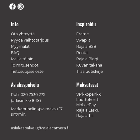
Info
Inspiroidu
Ota yhteyttä
Frame
Pyydä vaihtotarjous
Swap It
Myymälät
Rajala B2B
FAQ
Rental
Meille töihin
Rajala Blogi
Toimitusehdot
Kuvan takana
Tietosuojaseloste
Tilaa uutiskirje
Asiakaspalvelu
Maksutavat
Verkkopankki
Puh.
020 7530 275
Luottokortti
(arkisin klo 8-18)
MobilePay
Matkapuhelin-/pv-maksu 17
Rajala Lasku
snt/min.
Rajala Tili
asiakaspalvelu@rajalacamera.fi