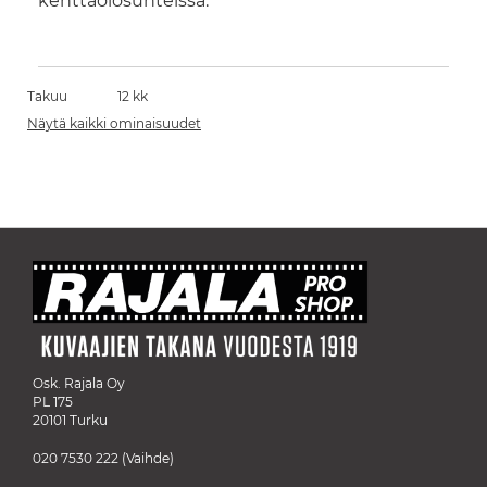
kenttäolosuhteissa.
Takuu
12 kk
Näytä kaikki ominaisuudet
Osk. Rajala Oy
PL 175
20101 Turku
020 7530 222
(Vaihde)