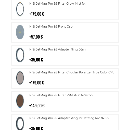
Lisää
NiSi JetMag Pro 95 Filter Glow Mist 1/4
ostoskoriin
179,00 €
Lisää
NiSi JetMag Pro 95 Front Cap
ostoskoriin
57,00 €
Lisää
NiSi JetMag Pro 95 Adapter Ring 86mm
ostoskoriin
35,00 €
Lisää
NiSi JetMag Pro 95 Filter Circular Polarizer True Color CPL
ostoskoriin
179,00 €
Lisää
NiSi JetMag Pro 95 Filter FSND4 (0.6) 2stop
ostoskoriin
149,00 €
Lisää
NiSi JetMag Pro 95 Adapter Ring for JetMag Pro 82-95
ostoskoriin
35,00 €