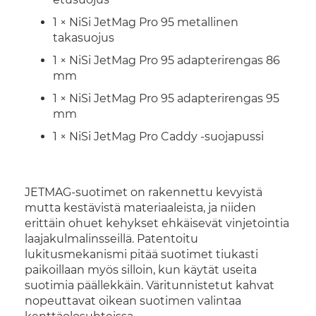
1 × NiSi JetMag Pro 95 metallinen
takasuojus
1 × NiSi JetMag Pro 95 adapterirengas 86
mm
1 × NiSi JetMag Pro 95 adapterirengas 95
mm
1 × NiSi JetMag Pro Caddy -suojapussi
JETMAG-suotimet on rakennettu kevyistä
mutta kestävistä materiaaleista, ja niiden
erittäin ohuet kehykset ehkäisevät vinjetointia
laajakulmalinsseillä. Patentoitu
lukitusmekanismi pitää suotimet tiukasti
paikoillaan myös silloin, kun käytät useita
suotimia päällekkäin. Väritunnistetut kahvat
nopeuttavat oikean suotimen valintaa