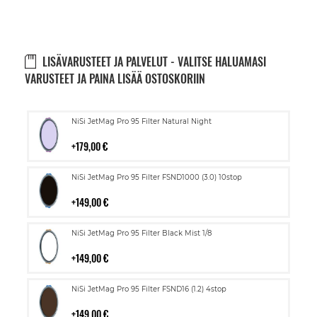
LISÄVARUSTEET JA PALVELUT - VALITSE HALUAMASI
VARUSTEET JA PAINA LISÄÄ OSTOSKORIIN
Lisää
NiSi JetMag Pro 95 Filter Natural Night
ostoskoriin
179,00 €
Lisää
NiSi JetMag Pro 95 Filter FSND1000 (3.0) 10stop
ostoskoriin
149,00 €
Lisää
NiSi JetMag Pro 95 Filter Black Mist 1/8
ostoskoriin
149,00 €
Lisää
NiSi JetMag Pro 95 Filter FSND16 (1.2) 4stop
ostoskoriin
149,00 €