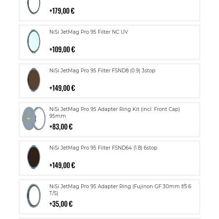
ostoskoriin
179,00 €
Lisää
NiSi JetMag Pro 95 Filter NC UV
ostoskoriin
109,00 €
Lisää
NiSi JetMag Pro 95 Filter FSND8 (0.9) 3stop
ostoskoriin
149,00 €
Lisää
NiSi JetMag Pro 95 Adapter Ring Kit (incl. Front Cap)
ostoskoriin
95mm
83,00 €
Lisää
NiSi JetMag Pro 95 Filter FSND64 (1.8) 6stop
ostoskoriin
149,00 €
Lisää
NiSi JetMag Pro 95 Adapter Ring (Fujinon GF 30mm f/5.6
ostoskoriin
T/S)
35,00 €