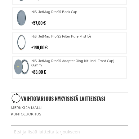
Lisää
NiSi JetMag Pro 95 Back Cap
ostoskoriin
57,00 €
Lisää
NiSi JetMag Pro 95 Filter Pure Mist 1/4
ostoskoriin
149,00 €
Lisää
NiSi JetMag Pro 95 Adapter Ring Kit (incl. Front Cap)
ostoskoriin
86mm
83,00 €
VAIHTOTARJOUS NYKYISISTÄ LAITTEISTASI
MERKKI JA MALLI
KUNTOLUOKITUS