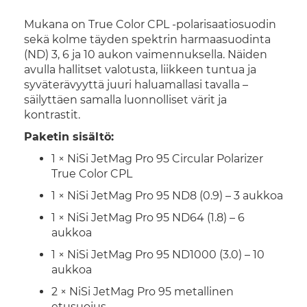
Mukana on True Color CPL -polarisaatiosuodin
sekä kolme täyden spektrin harmaasuodinta
(ND) 3, 6 ja 10 aukon vaimennuksella. Näiden
avulla hallitset valotusta, liikkeen tuntua ja
syväterävyyttä juuri haluamallasi tavalla –
säilyttäen samalla luonnolliset värit ja
kontrastit.
Paketin sisältö:
1 × NiSi JetMag Pro 95 Circular Polarizer
True Color CPL
1 × NiSi JetMag Pro 95 ND8 (0.9) – 3 aukkoa
1 × NiSi JetMag Pro 95 ND64 (1.8) – 6
aukkoa
1 × NiSi JetMag Pro 95 ND1000 (3.0) – 10
aukkoa
2 × NiSi JetMag Pro 95 metallinen
etusuojus