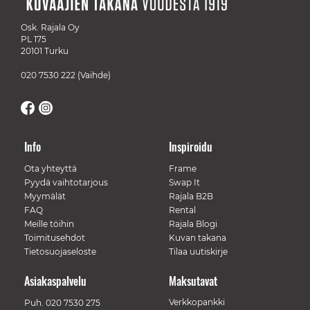
Osk. Rajala Oy
PL 175
20101 Turku
020 7530 222
(Vaihde)
Info
Inspiroidu
Ota yhteyttä
Frame
Pyydä vaihtotarjous
Swap It
Myymälät
Rajala B2B
FAQ
Rental
Meille töihin
Rajala Blogi
Toimitusehdot
Kuvan takana
Tietosuojaseloste
Tilaa uutiskirje
Asiakaspalvelu
Maksutavat
Verkkopankki
Puh.
020 7530 275