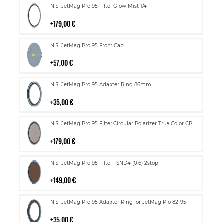
Lisää
NiSi JetMag Pro 95 Filter Glow Mist 1/4
ostoskoriin
179,00 €
Lisää
NiSi JetMag Pro 95 Front Cap
ostoskoriin
57,00 €
Lisää
NiSi JetMag Pro 95 Adapter Ring 86mm
ostoskoriin
35,00 €
Lisää
NiSi JetMag Pro 95 Filter Circular Polarizer True Color CPL
ostoskoriin
179,00 €
Lisää
NiSi JetMag Pro 95 Filter FSND4 (0.6) 2stop
ostoskoriin
149,00 €
Lisää
NiSi JetMag Pro 95 Adapter Ring for JetMag Pro 82-95
ostoskoriin
35,00 €