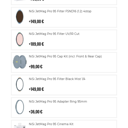
Lisää
NiSi JetMag Pro 95 Filter FSND16 (1.2) 4stop
ostoskoriin
149,00 €
Lisää
NiSi JetMag Pro 95 Filter UV/IR Cut
ostoskoriin
189,00 €
Lisää
NiSi JetMag Pro 95 Cap Kit (incl. Front & Rear Cap)
ostoskoriin
99,00 €
Lisää
NiSi JetMag Pro 95 Filter Black Mist 1/4
ostoskoriin
149,00 €
Lisää
NiSi JetMag Pro 95 Adapter Ring 95mm
ostoskoriin
36,00 €
Lisää
NiSi JetMag Pro 95 Cinema Kit