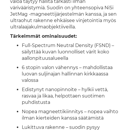
valoa täytyy hallita tarkasti ilman
värivääristymiä. Suodin on yhteensopiva NiSi
JetMag -magneettijärjestelmän kanssa, ja sen
ultraohut rakenne ehkäisee vinjetointia myös
ultralaajakulmaobjektiiveilla.
Tärkeimmät ominaisuudet:
Full-Spectrum Neutral Density (FSND) –
säilyttää kuvan luonnolliset värit koko
aallonpituusalueella
6 stopin valon vähennys – mahdollistaa
luovan suljinajan hallinnan kirkkaassa
valossa
Edistynyt nanopinnoite – hylkii vettä,
rasvaa ja likaa, helpottaen suotimen
puhdistusta
Nopea magneettikiinnitys – nopea vaihto
ilman kierteiden kanssa säätämistä
Lukittuva rakenne – suodin pysyy