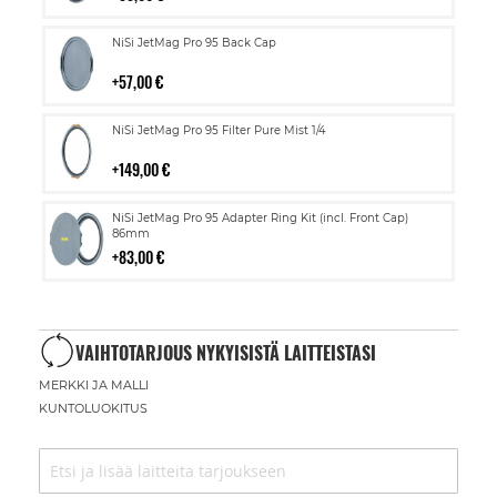
Lisää
NiSi JetMag Pro 95 Back Cap
ostoskoriin
57,00 €
Lisää
NiSi JetMag Pro 95 Filter Pure Mist 1/4
ostoskoriin
149,00 €
Lisää
NiSi JetMag Pro 95 Adapter Ring Kit (incl. Front Cap)
ostoskoriin
86mm
83,00 €
VAIHTOTARJOUS NYKYISISTÄ LAITTEISTASI
MERKKI JA MALLI
KUNTOLUOKITUS