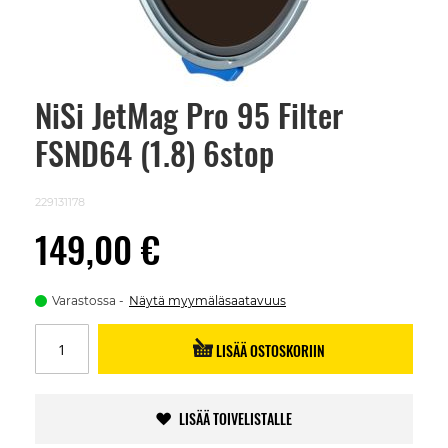
NiSi JetMag Pro 95 Filter
Skip
to
FSND64 (1.8) 6stop
the
beginning
of
the
229131178
images
gallery
149,00 €
Varastossa
Näytä myymäläsaatavuus
LISÄÄ OSTOSKORIIN
LISÄÄ TOIVELISTALLE