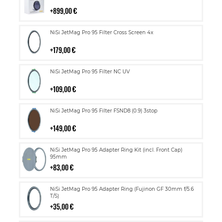
ostoskoriin
899,00 €
Lisää
NiSi JetMag Pro 95 Filter Cross Screen 4x
ostoskoriin
179,00 €
Lisää
NiSi JetMag Pro 95 Filter NC UV
ostoskoriin
109,00 €
Lisää
NiSi JetMag Pro 95 Filter FSND8 (0.9) 3stop
ostoskoriin
149,00 €
Lisää
NiSi JetMag Pro 95 Adapter Ring Kit (incl. Front Cap)
ostoskoriin
95mm
83,00 €
Lisää
NiSi JetMag Pro 95 Adapter Ring (Fujinon GF 30mm f/5.6
ostoskoriin
T/S)
35,00 €