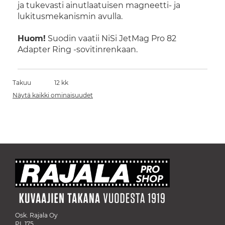
ja tukevasti ainutlaatuisen magneetti- ja
lukitusmekanismin avulla.
Huom!
Suodin vaatii NiSi JetMag Pro 82
Adapter Ring -sovitinrenkaan.
Takuu
12 kk
Näytä kaikki ominaisuudet
Osk. Rajala Oy
PL 175