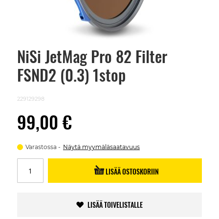
NiSi JetMag Pro 82 Filter
Skip
to
FSND2 (0.3) 1stop
the
beginning
of
the
229129298
images
gallery
99,00 €
Varastossa
Näytä myymäläsaatavuus
LISÄÄ OSTOSKORIIN
LISÄÄ TOIVELISTALLE