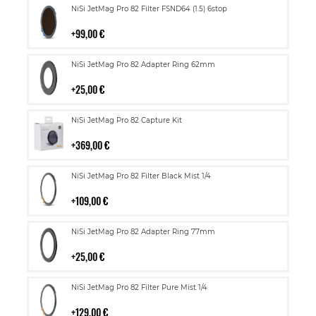
Lisää
NiSi JetMag Pro 82 Filter FSND64 (1.5) 6stop
ostoskoriin
99,00 €
Lisää
NiSi JetMag Pro 82 Adapter Ring 62mm
ostoskoriin
25,00 €
Lisää
NiSi JetMag Pro 82 Capture Kit
ostoskoriin
369,00 €
Lisää
NiSi JetMag Pro 82 Filter Black Mist 1/4
ostoskoriin
109,00 €
Lisää
NiSi JetMag Pro 82 Adapter Ring 77mm
ostoskoriin
25,00 €
Lisää
NiSi JetMag Pro 82 Filter Pure Mist 1/4
ostoskoriin
129,00 €