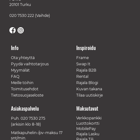
20101 Turku
020 7530 222
(Vaihde)
Info
Inspiroidu
Ota yhteyttä
Frame
Pyydä vaihtotarjous
Swap It
Myymälät
Rajala B2B
FAQ
Rental
Meille töihin
Rajala Blogi
Toimitusehdot
Kuvan takana
Tietosuojaseloste
Tilaa uutiskirje
Asiakaspalvelu
Maksutavat
Verkkopankki
Puh.
020 7530 275
Luottokortti
(arkisin klo 8-18)
MobilePay
Matkapuhelin-/pv-maksu 17
Rajala Lasku
snt/min.
Rajala Tili