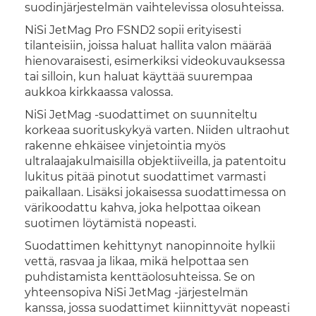
suodinjärjestelmän vaihtelevissa olosuhteissa.
NiSi JetMag Pro FSND2 sopii erityisesti
tilanteisiin, joissa haluat hallita valon määrää
hienovaraisesti, esimerkiksi videokuvauksessa
tai silloin, kun haluat käyttää suurempaa
aukkoa kirkkaassa valossa.
NiSi JetMag -suodattimet on suunniteltu
korkeaa suorituskykyä varten. Niiden ultraohut
rakenne ehkäisee vinjetointia myös
ultralaajakulmaisilla objektiiveilla, ja patentoitu
lukitus pitää pinotut suodattimet varmasti
paikallaan. Lisäksi jokaisessa suodattimessa on
värikoodattu kahva, joka helpottaa oikean
suotimen löytämistä nopeasti.
Suodattimen kehittynyt nanopinnoite hylkii
vettä, rasvaa ja likaa, mikä helpottaa sen
puhdistamista kenttäolosuhteissa. Se on
yhteensopiva NiSi JetMag -järjestelmän
kanssa, jossa suodattimet kiinnittyvät nopeasti