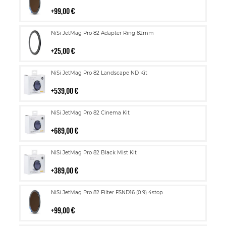
ostoskoriin
99,00 €
Lisää
NiSi JetMag Pro 82 Adapter Ring 82mm
ostoskoriin
25,00 €
Lisää
NiSi JetMag Pro 82 Landscape ND Kit
ostoskoriin
539,00 €
Lisää
NiSi JetMag Pro 82 Cinema Kit
ostoskoriin
689,00 €
Lisää
NiSi JetMag Pro 82 Black Mist Kit
ostoskoriin
389,00 €
Lisää
NiSi JetMag Pro 82 Filter FSND16 (0.9) 4stop
ostoskoriin
99,00 €