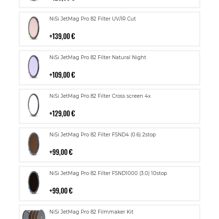
Lisää
NiSi JetMag Pro 82 Filter UV/IR Cut
ostoskoriin
139,00 €
Lisää
NiSi JetMag Pro 82 Filter Natural Night
ostoskoriin
109,00 €
Lisää
NiSi JetMag Pro 82 Filter Cross screen 4x
ostoskoriin
129,00 €
Lisää
NiSi JetMag Pro 82 Filter FSND4 (0.6) 2stop
ostoskoriin
99,00 €
Lisää
NiSi JetMag Pro 82 Filter FSND1000 (3.0) 10stop
ostoskoriin
99,00 €
Lisää
NiSi JetMag Pro 82 Filmmaker Kit