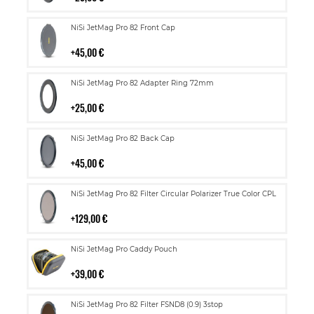
Lisää
NiSi JetMag Pro 82 Front Cap
ostoskoriin
45,00 €
Lisää
NiSi JetMag Pro 82 Adapter Ring 72mm
ostoskoriin
25,00 €
Lisää
NiSi JetMag Pro 82 Back Cap
ostoskoriin
45,00 €
Lisää
NiSi JetMag Pro 82 Filter Circular Polarizer True Color CPL
ostoskoriin
129,00 €
Lisää
NiSi JetMag Pro Caddy Pouch
ostoskoriin
39,00 €
Lisää
NiSi JetMag Pro 82 Filter FSND8 (0.9) 3stop