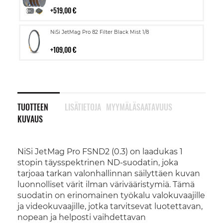
ostoskoriin
519,00 €
Lisää
NiSi JetMag Pro 82 Filter Black Mist 1/8
ostoskoriin
109,00 €
TUOTTEEN
LISÄTIETOJA
MYYMÄLÄSAATAVUUS
KUVAUS
NiSi JetMag Pro FSND2 (0.3) on laadukas 1
stopin täysspektrinen ND-suodatin, joka
tarjoaa tarkan valonhallinnan säilyttäen kuvan
luonnolliset värit ilman värivääristymiä. Tämä
suodatin on erinomainen työkalu valokuvaajille
ja videokuvaajille, jotka tarvitsevat luotettavan,
nopean ja helposti vaihdettavan