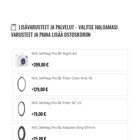
LISÄVARUSTEET JA PALVELUT - VALITSE HALUAMASI
VARUSTEET JA PAINA LISÄÄ OSTOSKORIIN
Lisää
NiSi JetMag Pro 82 Night Kit
ostoskoriin
399,00 €
Lisää
NiSi JetMag Pro 82 Filter Glow Mist 1/4
ostoskoriin
129,00 €
Lisää
NiSi JetMag Pro 82 Filter NC UV
ostoskoriin
79,00 €
Lisää
NiSi JetMag Pro 82 Adapter Ring 67mm
ostoskoriin
25,00 €