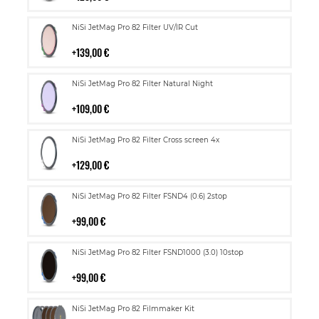
Lisää
NiSi JetMag Pro 82 Filter UV/IR Cut
ostoskoriin
139,00 €
Lisää
NiSi JetMag Pro 82 Filter Natural Night
ostoskoriin
109,00 €
Lisää
NiSi JetMag Pro 82 Filter Cross screen 4x
ostoskoriin
129,00 €
Lisää
NiSi JetMag Pro 82 Filter FSND4 (0.6) 2stop
ostoskoriin
99,00 €
Lisää
NiSi JetMag Pro 82 Filter FSND1000 (3.0) 10stop
ostoskoriin
99,00 €
Lisää
NiSi JetMag Pro 82 Filmmaker Kit