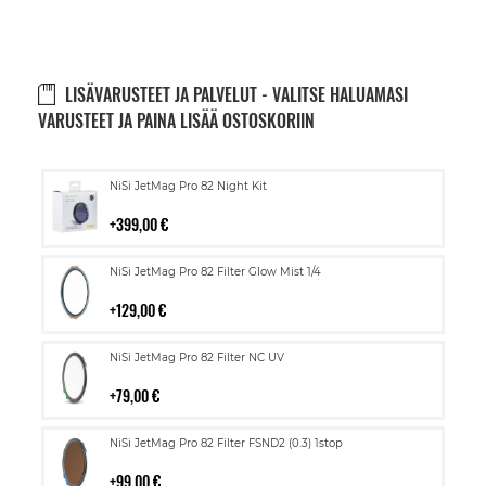
LISÄVARUSTEET JA PALVELUT - VALITSE HALUAMASI
VARUSTEET JA PAINA LISÄÄ OSTOSKORIIN
Lisää
NiSi JetMag Pro 82 Night Kit
ostoskoriin
399,00 €
Lisää
NiSi JetMag Pro 82 Filter Glow Mist 1/4
ostoskoriin
129,00 €
Lisää
NiSi JetMag Pro 82 Filter NC UV
ostoskoriin
79,00 €
Lisää
NiSi JetMag Pro 82 Filter FSND2 (0.3) 1stop
ostoskoriin
99,00 €