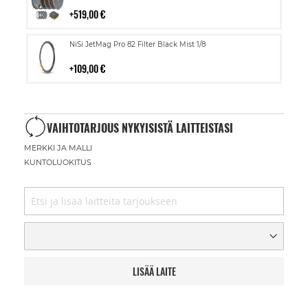
ostoskoriin
519,00 €
Lisää
NiSi JetMag Pro 82 Filter Black Mist 1/8
ostoskoriin
109,00 €
VAIHTOTARJOUS NYKYISISTÄ LAITTEISTASI
MERKKI JA MALLI
KUNTOLUOKITUS
LISÄÄ LAITE