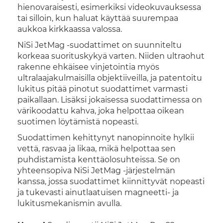
hienovaraisesti, esimerkiksi videokuvauksessa
tai silloin, kun haluat käyttää suurempaa
aukkoa kirkkaassa valossa.
NiSi JetMag -suodattimet on suunniteltu
korkeaa suorituskykyä varten. Niiden ultraohut
rakenne ehkäisee vinjetointia myös
ultralaajakulmaisilla objektiiveilla, ja patentoitu
lukitus pitää pinotut suodattimet varmasti
paikallaan. Lisäksi jokaisessa suodattimessa on
värikoodattu kahva, joka helpottaa oikean
suotimen löytämistä nopeasti.
Suodattimen kehittynyt nanopinnoite hylkii
vettä, rasvaa ja likaa, mikä helpottaa sen
puhdistamista kenttäolosuhteissa. Se on
yhteensopiva NiSi JetMag -järjestelmän
kanssa, jossa suodattimet kiinnittyvät nopeasti
ja tukevasti ainutlaatuisen magneetti- ja
lukitusmekanismin avulla.