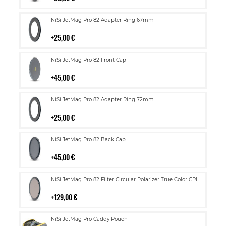
Lisää
NiSi JetMag Pro 82 Adapter Ring 67mm
ostoskoriin
25,00 €
Lisää
NiSi JetMag Pro 82 Front Cap
ostoskoriin
45,00 €
Lisää
NiSi JetMag Pro 82 Adapter Ring 72mm
ostoskoriin
25,00 €
Lisää
NiSi JetMag Pro 82 Back Cap
ostoskoriin
45,00 €
Lisää
NiSi JetMag Pro 82 Filter Circular Polarizer True Color CPL
ostoskoriin
129,00 €
Lisää
NiSi JetMag Pro Caddy Pouch