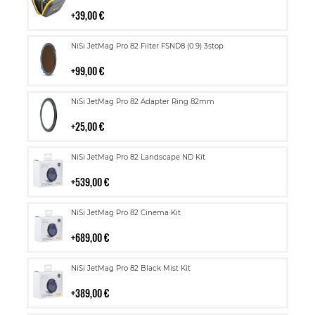
ostoskoriin
39,00 €
Lisää
NiSi JetMag Pro 82 Filter FSND8 (0.9) 3stop
ostoskoriin
99,00 €
Lisää
NiSi JetMag Pro 82 Adapter Ring 82mm
ostoskoriin
25,00 €
Lisää
NiSi JetMag Pro 82 Landscape ND Kit
ostoskoriin
539,00 €
Lisää
NiSi JetMag Pro 82 Cinema Kit
ostoskoriin
689,00 €
Lisää
NiSi JetMag Pro 82 Black Mist Kit
ostoskoriin
389,00 €