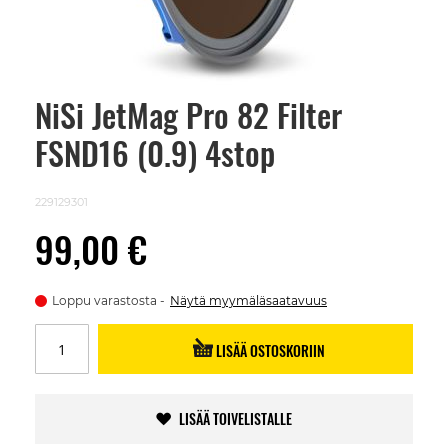
NiSi JetMag Pro 82 Filter
Skip
to
FSND16 (0.9) 4stop
the
beginning
of
the
229129301
images
gallery
99,00 €
Loppu varastosta
Näytä myymäläsaatavuus
LISÄÄ OSTOSKORIIN
LISÄÄ TOIVELISTALLE