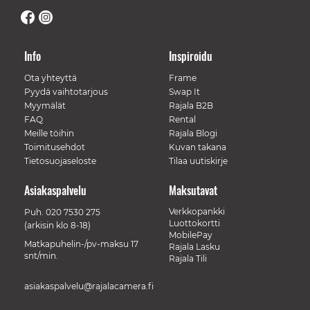
Info
Inspiroidu
Ota yhteyttä
Frame
Pyydä vaihtotarjous
Swap It
Myymälät
Rajala B2B
FAQ
Rental
Meille töihin
Rajala Blogi
Toimitusehdot
Kuvan takana
Tietosuojaseloste
Tilaa uutiskirje
Asiakaspalvelu
Maksutavat
Verkkopankki
Puh.
020 7530 275
Luottokortti
(arkisin klo 8-18)
MobilePay
Matkapuhelin-/pv-maksu 17
Rajala Lasku
snt/min.
Rajala Tili
asiakaspalvelu@rajalacamera.fi