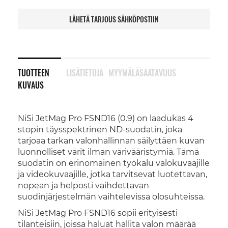
LÄHETÄ TARJOUS SÄHKÖPOSTIIN
TUOTTEEN
LISÄTIETOJA
MYYMÄLÄSAATAVUUS
KUVAUS
NiSi JetMag Pro FSND16 (0.9) on laadukas 4
stopin täysspektrinen ND-suodatin, joka
tarjoaa tarkan valonhallinnan säilyttäen kuvan
luonnolliset värit ilman värivääristymiä. Tämä
suodatin on erinomainen työkalu valokuvaajille
ja videokuvaajille, jotka tarvitsevat luotettavan,
nopean ja helposti vaihdettavan
suodinjärjestelmän vaihtelevissa olosuhteissa.
NiSi JetMag Pro FSND16 sopii erityisesti
tilanteisiin, joissa haluat hallita valon määrää