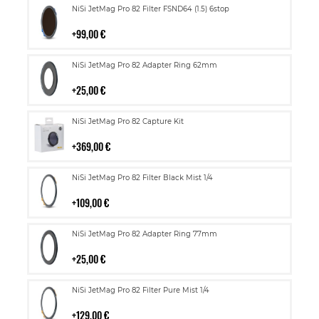
Lisää
NiSi JetMag Pro 82 Filter FSND64 (1.5) 6stop
ostoskoriin
99,00 €
Lisää
NiSi JetMag Pro 82 Adapter Ring 62mm
ostoskoriin
25,00 €
Lisää
NiSi JetMag Pro 82 Capture Kit
ostoskoriin
369,00 €
Lisää
NiSi JetMag Pro 82 Filter Black Mist 1/4
ostoskoriin
109,00 €
Lisää
NiSi JetMag Pro 82 Adapter Ring 77mm
ostoskoriin
25,00 €
Lisää
NiSi JetMag Pro 82 Filter Pure Mist 1/4
ostoskoriin
129,00 €