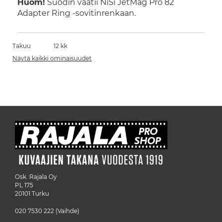
Huom!
Suodin vaatii NiSi JetMag Pro 82
Adapter Ring -sovitinrenkaan.
Takuu
12 kk
Näytä kaikki ominaisuudet
Osk. Rajala Oy
PL 175
20101 Turku
020 7530 222
(Vaihde)