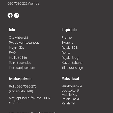
020 7530 222
(Vaihde)
Info
Inspiroidu
Ota yhteyttä
Frame
Pyydä vaihtotarjous
Swap It
Myymälät
Rajala B2B
FAQ
Rental
Meille töihin
Rajala Blogi
Toimitusehdot
Kuvan takana
Tietosuojaseloste
Tilaa uutiskirje
Asiakaspalvelu
Maksutavat
Verkkopankki
Puh.
020 7530 275
Luottokortti
(arkisin klo 8-18)
MobilePay
Matkapuhelin-/pv-maksu 17
Rajala Lasku
snt/min.
Rajala Tili