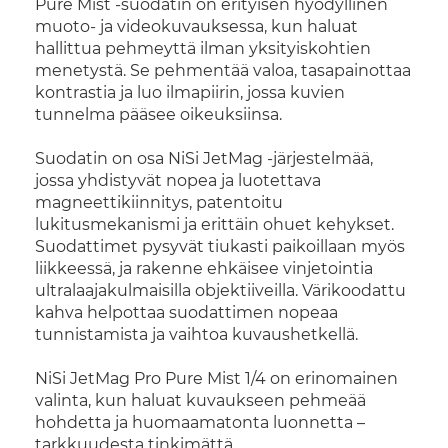
Pure Mist -suodatin on erityisen hyödyllinen
muoto- ja videokuvauksessa, kun haluat
hallittua pehmeyttä ilman yksityiskohtien
menetystä. Se pehmentää valoa, tasapainottaa
kontrastia ja luo ilmapiirin, jossa kuvien
tunnelma pääsee oikeuksiinsa.
Suodatin on osa NiSi JetMag -järjestelmää,
jossa yhdistyvät nopea ja luotettava
magneettikiinnitys, patentoitu
lukitusmekanismi ja erittäin ohuet kehykset.
Suodattimet pysyvät tiukasti paikoillaan myös
liikkeessä, ja rakenne ehkäisee vinjetointia
ultralaajakulmaisilla objektiiveilla. Värikoodattu
kahva helpottaa suodattimen nopeaa
tunnistamista ja vaihtoa kuvaushetkellä.
NiSi JetMag Pro Pure Mist 1/4 on erinomainen
valinta, kun haluat kuvaukseen pehmeää
hohdetta ja huomaamatonta luonnetta –
tarkkuudesta tinkimättä.