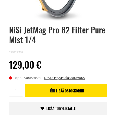
NiSi JetMag Pro 82 Filter Pure
Skip
to
Mist 1/4
the
beginning
of
the
229129309
images
gallery
129,00 €
Loppu varastosta
Näytä myymäläsaatavuus
LISÄÄ OSTOSKORIIN
LISÄÄ TOIVELISTALLE