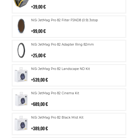
ostoskoriin
39,00 €
Lisää
NiSi JetMag Pro 82 Filter FSND8 (0.9) 3stop
ostoskoriin
99,00 €
Lisää
NiSi JetMag Pro 82 Adapter Ring 82mm
ostoskoriin
25,00 €
Lisää
NiSi JetMag Pro 82 Landscape ND Kit
ostoskoriin
539,00 €
Lisää
NiSi JetMag Pro 82 Cinema Kit
ostoskoriin
689,00 €
Lisää
NiSi JetMag Pro 82 Black Mist Kit
ostoskoriin
389,00 €