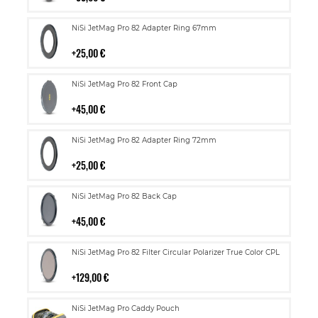
Lisää
NiSi JetMag Pro 82 Adapter Ring 67mm
ostoskoriin
25,00 €
Lisää
NiSi JetMag Pro 82 Front Cap
ostoskoriin
45,00 €
Lisää
NiSi JetMag Pro 82 Adapter Ring 72mm
ostoskoriin
25,00 €
Lisää
NiSi JetMag Pro 82 Back Cap
ostoskoriin
45,00 €
Lisää
NiSi JetMag Pro 82 Filter Circular Polarizer True Color CPL
ostoskoriin
129,00 €
Lisää
NiSi JetMag Pro Caddy Pouch