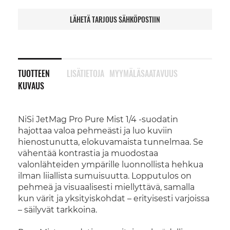
LÄHETÄ TARJOUS SÄHKÖPOSTIIN
TUOTTEEN
LISÄTIETOJA
MYYMÄLÄSAATAVUUS
KUVAUS
NiSi JetMag Pro Pure Mist 1/4 -suodatin
hajottaa valoa pehmeästi ja luo kuviin
hienostunutta, elokuvamaista tunnelmaa. Se
vähentää kontrastia ja muodostaa
valonlähteiden ympärille luonnollista hehkua
ilman liiallista sumuisuutta. Lopputulos on
pehmeä ja visuaalisesti miellyttävä, samalla
kun värit ja yksityiskohdat – erityisesti varjoissa
– säilyvät tarkkoina.