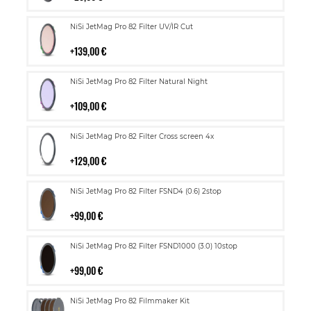
Lisää
NiSi JetMag Pro 82 Filter UV/IR Cut
ostoskoriin
139,00 €
Lisää
NiSi JetMag Pro 82 Filter Natural Night
ostoskoriin
109,00 €
Lisää
NiSi JetMag Pro 82 Filter Cross screen 4x
ostoskoriin
129,00 €
Lisää
NiSi JetMag Pro 82 Filter FSND4 (0.6) 2stop
ostoskoriin
99,00 €
Lisää
NiSi JetMag Pro 82 Filter FSND1000 (3.0) 10stop
ostoskoriin
99,00 €
Lisää
NiSi JetMag Pro 82 Filmmaker Kit