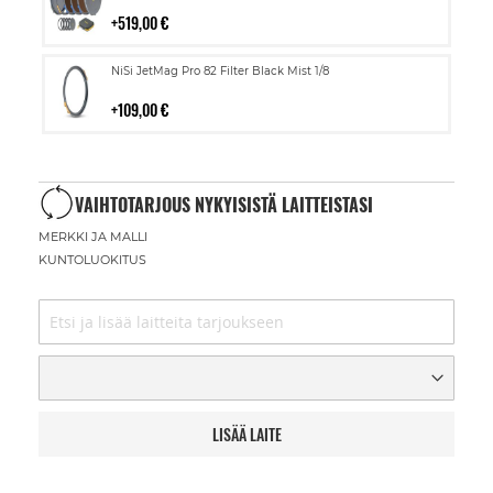
ostoskoriin
519,00 €
Lisää
NiSi JetMag Pro 82 Filter Black Mist 1/8
ostoskoriin
109,00 €
VAIHTOTARJOUS NYKYISISTÄ LAITTEISTASI
MERKKI JA MALLI
KUNTOLUOKITUS
LISÄÄ LAITE