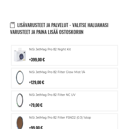
LISÄVARUSTEET JA PALVELUT - VALITSE HALUAMASI
VARUSTEET JA PAINA LISÄÄ OSTOSKORIIN
Lisää
NiSi JetMag Pro 82 Night Kit
ostoskoriin
399,00 €
Lisää
NiSi JetMag Pro 82 Filter Glow Mist 1/4
ostoskoriin
129,00 €
Lisää
NiSi JetMag Pro 82 Filter NC UV
ostoskoriin
79,00 €
Lisää
NiSi JetMag Pro 82 Filter FSND2 (0.3) 1stop
ostoskoriin
99,00 €