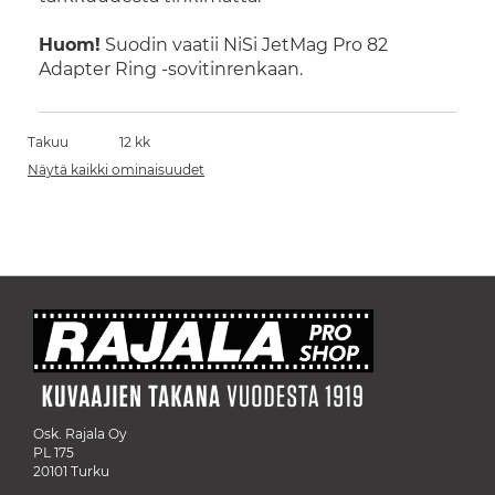
Huom!
Suodin vaatii NiSi JetMag Pro 82
Adapter Ring -sovitinrenkaan.
Takuu
12 kk
Näytä kaikki ominaisuudet
Osk. Rajala Oy
PL 175
20101 Turku