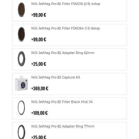
Lisää
NiSi JetMag Pro 82 Filter FSND16 (0.9) 4stop
ostoskoriin
99,00 €
Lisää
NiSi JetMag Pro 82 Filter FSND64 (1.5) 6stop
ostoskoriin
99,00 €
Lisää
NiSi JetMag Pro 82 Adapter Ring 62mm
ostoskoriin
25,00 €
Lisää
NiSi JetMag Pro 82 Capture Kit
ostoskoriin
369,00 €
Lisää
NiSi JetMag Pro 82 Filter Black Mist 1/4
ostoskoriin
109,00 €
Lisää
NiSi JetMag Pro 82 Adapter Ring 77mm
ostoskoriin
25,00 €