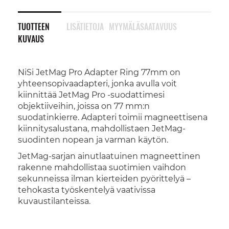
TUOTTEEN
LISÄTIETOJA
MYYMÄLÄSAATAVUUS
KUVAUS
NiSi JetMag Pro Adapter Ring 77mm on
yhteensopivaadapteri, jonka avulla voit
kiinnittää JetMag Pro -suodattimesi
objektiiveihin, joissa on 77 mm:n
suodatinkierre. Adapteri toimii magneettisena
kiinnitysalustana, mahdollistaen JetMag-
suodinten nopean ja varman käytön.
JetMag-sarjan ainutlaatuinen magneettinen
rakenne mahdollistaa suotimien vaihdon
sekunneissa ilman kierteiden pyörittelyä –
tehokasta työskentelyä vaativissa
kuvaustilanteissa.