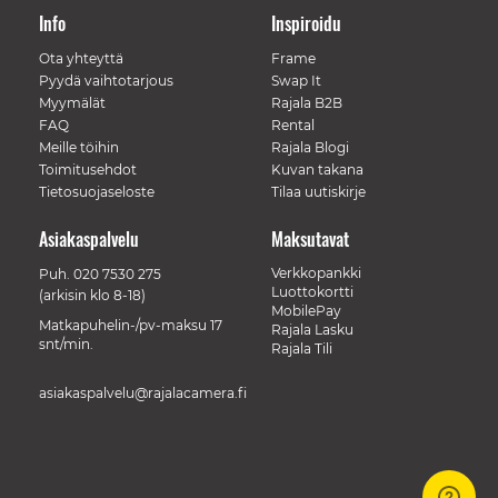
Info
Inspiroidu
Ota yhteyttä
Frame
Pyydä vaihtotarjous
Swap It
Myymälät
Rajala B2B
FAQ
Rental
Meille töihin
Rajala Blogi
Toimitusehdot
Kuvan takana
Tietosuojaseloste
Tilaa uutiskirje
Asiakaspalvelu
Maksutavat
Verkkopankki
Puh.
020 7530 275
Luottokortti
(arkisin klo 8-18)
MobilePay
Matkapuhelin-/pv-maksu 17
Rajala Lasku
snt/min.
Rajala Tili
asiakaspalvelu@rajalacamera.fi