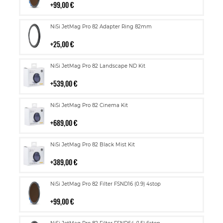
99,00 €
Lisää
NiSi JetMag Pro 82 Adapter Ring 82mm
ostoskoriin
25,00 €
Lisää
NiSi JetMag Pro 82 Landscape ND Kit
ostoskoriin
539,00 €
Lisää
NiSi JetMag Pro 82 Cinema Kit
ostoskoriin
689,00 €
Lisää
NiSi JetMag Pro 82 Black Mist Kit
ostoskoriin
389,00 €
Lisää
NiSi JetMag Pro 82 Filter FSND16 (0.9) 4stop
ostoskoriin
99,00 €
Lisää