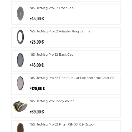
Lisää
NiSi JetMag Pro 82 Front Cap
ostoskoriin
45,00 €
Lisää
NiSi JetMag Pro 82 Adapter Ring 72mm
ostoskoriin
25,00 €
Lisää
NiSi JetMag Pro 82 Back Cap
ostoskoriin
45,00 €
Lisää
NiSi JetMag Pro 82 Filter Circular Polarizer True Color CPL
ostoskoriin
129,00 €
Lisää
NiSi JetMag Pro Caddy Pouch
ostoskoriin
39,00 €
Lisää
NiSi JetMag Pro 82 Filter FSND8 (0.9) 3stop
ostoskoriin