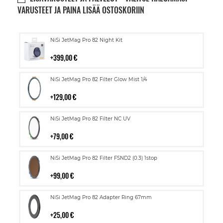
VARUSTEET JA PAINA LISÄÄ OSTOSKORIIN
Lisää
NiSi JetMag Pro 82 Night Kit
ostoskoriin
399,00 €
Lisää
NiSi JetMag Pro 82 Filter Glow Mist 1/4
ostoskoriin
129,00 €
Lisää
NiSi JetMag Pro 82 Filter NC UV
ostoskoriin
79,00 €
Lisää
NiSi JetMag Pro 82 Filter FSND2 (0.3) 1stop
ostoskoriin
99,00 €
Lisää
NiSi JetMag Pro 82 Adapter Ring 67mm
ostoskoriin
25,00 €