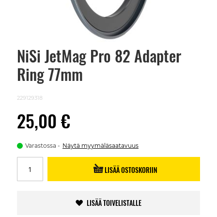
NiSi JetMag Pro 82 Adapter
Skip
to
Ring 77mm
the
beginning
of
the
229129318
images
gallery
25,00 €
Varastossa
Näytä myymäläsaatavuus
LISÄÄ OSTOSKORIIN
LISÄÄ TOIVELISTALLE