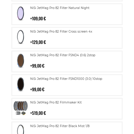
Lisää
NiSi JetMag Pro 82 Filter Natural Night
ostoskoriin
109,00 €
Lisää
NiSi JetMag Pro 82 Filter Cross screen 4x
ostoskoriin
129,00 €
Lisää
NiSi JetMag Pro 82 Filter FSND4 (0.6) 2stop
ostoskoriin
99,00 €
Lisää
NiSi JetMag Pro 82 Filter FSND1000 (3.0) 10stop
ostoskoriin
99,00 €
Lisää
NiSi JetMag Pro 82 Filmmaker Kit
ostoskoriin
519,00 €
Lisää
NiSi JetMag Pro 82 Filter Black Mist 1/8
ostoskoriin