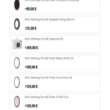
NiSi JetMag Pro 82 Filter FSND64 (1.5) 6stop
ostoskoriin
99,00 €
Lisää
NiSi JetMag Pro 82 Adapter Ring 62mm
ostoskoriin
25,00 €
Lisää
NiSi JetMag Pro 82 Capture Kit
ostoskoriin
369,00 €
Lisää
NiSi JetMag Pro 82 Filter Black Mist 1/4
ostoskoriin
109,00 €
Lisää
NiSi JetMag Pro 82 Filter Pure Mist 1/4
ostoskoriin
129,00 €
Lisää
NiSi JetMag Pro 82 Filter UV/IR Cut
ostoskoriin
139,00 €