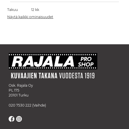
Takuu
12 kk
Näytä kaikki ominaisuudet
Osk. Rajala Oy
PL 175
20101 Turku
020 7530 222
(Vaihde)