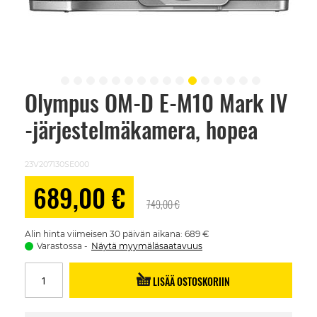
Olympus OM-D E-M10 Mark IV
Skip
to
-järjestelmäkamera, hopea
the
beginning
of
the
23V207130SE000
images
gallery
Alennushinta
689,00 €
749,00 €
Alin hinta viimeisen 30 päivän aikana: 689 €
Varastossa
Näytä myymäläsaatavuus
LISÄÄ OSTOSKORIIN