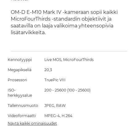
OM-D E-M10 Mark IV -kameraan sopii kaikki
MicroFourThirds -standardin objektiivit ja
saatavilla on laaja valikoima yhteensopivia
lisätarvikkeita.
Kennotyyppi
Live MOS, MicroFourThirds
Megapikseliä
20,3
Prosessori
TruePic VIII
ISO-
200 - 25600 (100 - 25600)
herkkyysalue
Tallennusmuoto
JPEG, RAW
Videoformaatti
MPEG-4, H.264
Näytä kaikki ominaisuudet