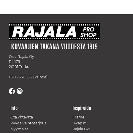
Osk. Rajala Oy
PL 175
20101 Turku
020 7530 222
(Vaihde)
Info
Inspiroidu
Ota yhteyttä
Frame
Pyydä vaihtotarjous
Swap It
Myymälät
Rajala B2B