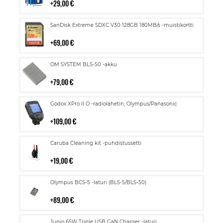
29,00 €
Lisää
SanDisk Extreme SDXC V30 128GB 180MB/s -muistikortti
ostoskoriin
69,00 €
Lisää
OM SYSTEM BLS-50 -akku
ostoskoriin
79,00 €
Lisää
Godox XPro II O -radiolähetin, Olympus/Panasonic
ostoskoriin
109,00 €
Lisää
Caruba Cleaning kit -puhdistussetti
ostoskoriin
19,00 €
Lisää
Olympus BCS-5 -laturi (BLS-5/BLS-50)
ostoskoriin
89,00 €
Lisää
Jupio 65W Triple USB GaN Charger -laturi