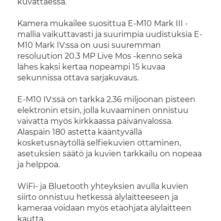
kuvattaessa.
Kamera mukailee suosittua E-M10 Mark III -
mallia vaikuttavasti ja suurimpia uudistuksia E-
M10 Mark IV:ssa on uusi suuremman
resoluution 20.3 MP Live Mos -kenno sekä
lähes kaksi kertaa nopeampi 15 kuvaa
sekunnissa ottava sarjakuvaus.
E-M10 IV:ssä on tarkka 2.36 miljoonan pisteen
elektronin etsin, jolla kuvaaminen onnistuu
vaivatta myös kirkkaassa päivänvalossa.
Alaspäin 180 astetta kääntyvällä
kosketusnäytöllä selfiekuvien ottaminen,
asetuksien säätö ja kuvien tarkkailu on nopeaa
ja helppoa.
WiFi- ja Bluetooth yhteyksien avulla kuvien
siirto onnistuu hetkessä älylaitteeseen ja
kameraa voidaan myös etäohjata älylaitteen
kautta.