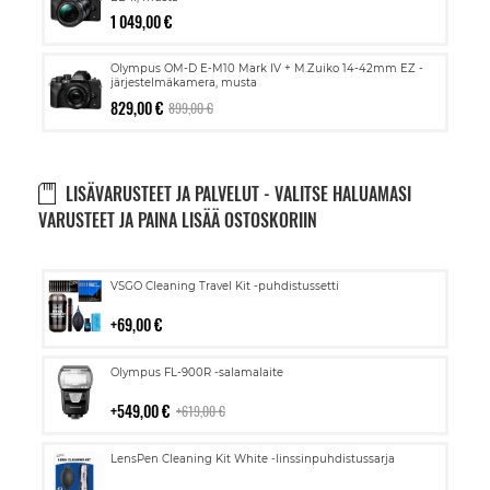
1 049,00 €
Olympus OM-D E-M10 Mark IV + M.Zuiko 14-42mm EZ -
järjestelmäkamera, musta
829,00 €
899,00 €
LISÄVARUSTEET JA PALVELUT - VALITSE HALUAMASI
VARUSTEET JA PAINA LISÄÄ OSTOSKORIIN
Lisää
VSGO Cleaning Travel Kit -puhdistussetti
ostoskoriin
69,00 €
Lisää
Olympus FL-900R -salamalaite
ostoskoriin
549,00 €
619,00 €
Lisää
LensPen Cleaning Kit White -linssinpuhdistussarja
ostoskoriin