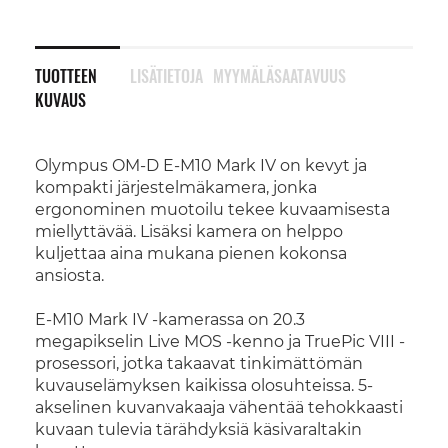
TUOTTEEN
LISÄTIETOJA
MYYMÄLÄSAATAVUUS
KUVAUS
Olympus OM-D E-M10 Mark IV on kevyt ja
kompakti järjestelmäkamera, jonka
ergonominen muotoilu tekee kuvaamisesta
miellyttävää. Lisäksi kamera on helppo
kuljettaa aina mukana pienen kokonsa
ansiosta.
E-M10 Mark IV -kamerassa on 20.3
megapikselin Live MOS -kenno ja TruePic VIII -
prosessori, jotka takaavat tinkimättömän
kuvauselämyksen kaikissa olosuhteissa. 5-
akselinen kuvanvakaaja vähentää tehokkaasti
kuvaan tulevia tärähdyksiä käsivaraltakin