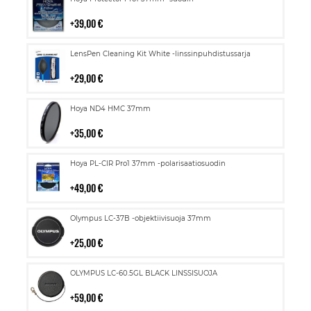
ostoskoriin
39,00 €
Lisää
LensPen Cleaning Kit White -linssinpuhdistussarja
ostoskoriin
29,00 €
Lisää
Hoya ND4 HMC 37mm
ostoskoriin
35,00 €
Lisää
Hoya PL-CIR Pro1 37mm -polarisaatiosuodin
ostoskoriin
49,00 €
Lisää
Olympus LC-37B -objektiivisuoja 37mm
ostoskoriin
25,00 €
Lisää
OLYMPUS LC-60.5GL BLACK LINSSISUOJA
ostoskoriin
59,00 €