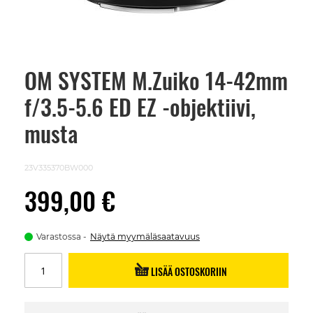
OM SYSTEM M.Zuiko 14-42mm
Skip
to
f/3.5-5.6 ED EZ -objektiivi,
the
beginning
of
musta
the
images
gallery
23V335370BW000
399,00 €
Varastossa
Näytä myymäläsaatavuus
LISÄÄ OSTOSKORIIN