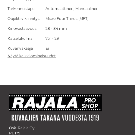
Tarkennustapa
Automaattinen, Manuaalinen
Objektiivikiinnitys
Micro Four Thirds (MFT)
Kinovastaavuus
28 - 84 mm
Katselukulma
75° - 29°
Kuvanvakaaja
Ei
Näytä kaikki ominaisuudet
Osk. Rajala Oy
PL 175