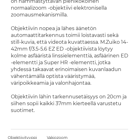
on hämmästyttävän pienikokoinen
normaalizoom -objektiivi elektronisella
zoomausmekanismilla.
Objektiivin nopea ja lähes äänetön
automaattitarkennus toimii loistavasti sekä
still-kuvia, että videota kuvattaessa. M.Zuiko 14-
42mm f/3.5-5.6 EZ ED -objektiivista löytyy
kolme asfääristä linssielementtiä, asfäärinen ED
-elementti ja Super HR -elementti, jotka
yhdessä takaavat erinoimaisen kuvanlaadun
vähentämällä optista vääristymää,
väripoikkeamia ja valonhajontaa.
Objektiivin lähin tarkennusetäisyys on 20cm ja
siihen sopii kaikki 37mm kierteellä varustetu
suotimet.
Objektiivityyppi
Vakiozoom