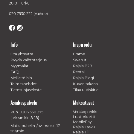
20101 Turku
020 7530 222
(Vaihde)
Info
Inspiroidu
Ota yhteyttä
Frame
Pyydä vaihtotarjous
Swap It
Myymälät
Rajala B2B
FAQ
Rental
Meille töihin
Rajala Blogi
Toimitusehdot
Kuvan takana
Tietosuojaseloste
Tilaa uutiskirje
Asiakaspalvelu
Maksutavat
Verkkopankki
Puh.
020 7530 275
Luottokortti
(arkisin klo 8-18)
MobilePay
Matkapuhelin-/pv-maksu 17
Rajala Lasku
snt/min.
Rajala Tili