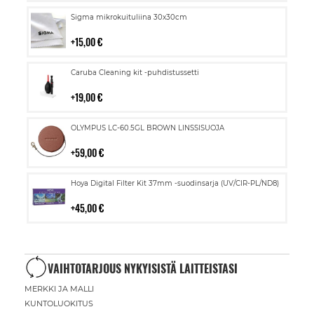
Lisää
Sigma mikrokuituliina 30x30cm
ostoskoriin
15,00 €
Lisää
Caruba Cleaning kit -puhdistussetti
ostoskoriin
19,00 €
Lisää
OLYMPUS LC-60.5GL BROWN LINSSISUOJA
ostoskoriin
59,00 €
Lisää
Hoya Digital Filter Kit 37mm -suodinsarja (UV/CIR-PL/ND8)
ostoskoriin
45,00 €
VAIHTOTARJOUS NYKYISISTÄ LAITTEISTASI
MERKKI JA MALLI
KUNTOLUOKITUS