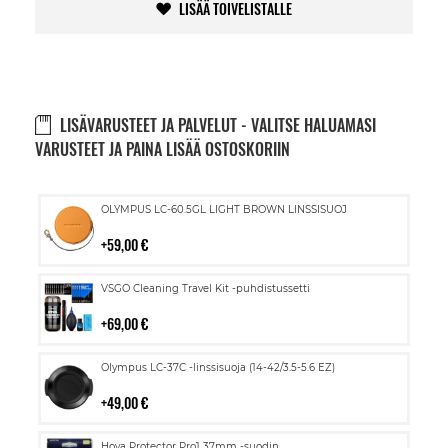
LISÄÄ TOIVELISTALLE
LISÄVARUSTEET JA PALVELUT - VALITSE HALUAMASI
VARUSTEET JA PAINA LISÄÄ OSTOSKORIIN
Lisää
OLYMPUS LC-60.5GL LIGHT BROWN LINSSISUOJ
ostoskoriin
59,00 €
Lisää
VSGO Cleaning Travel Kit -puhdistussetti
ostoskoriin
69,00 €
Lisää
Olympus LC-37C -linssisuoja (14-42/3.5-5.6 EZ)
ostoskoriin
49,00 €
Lisää
Hoya Protector Pro1 37mm -suodin