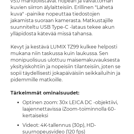
v5.0 mahdollistavat nopean ja vaivattoman
kuvien siirron älylaitteisiin. Erillinen "Lähetä
kuva" -painike nopeuttaa tiedostojen
jakamista suoraan kamerasta. Matkustajille
suunniteltu USB Type-C -lataus tekee akun
ylläpidosta kätevää missä tahansa.
Kevyt ja kestävä LUMIX TZ99 kulkee helposti
mukana niin taskussa kuin laukussa. Sen
monipuolisuus ulottuu maisemakuvauksesta
yksityiskohtiin ja nopeisiin tilanteisiin, joten se
sopii täydellisesti jokapäiväisiin seikkailuihin ja
pidemmille matkoille.
Tärkeimmät ominaisuudet:
Optinen zoom: 30x LEICA DC -objektiivi,
laajennettavissa iZoom-toiminnolla 60-
kertaiseksi
Videot: 4K-tallennus (30p), HD-
suurnopeusvideo (120 fps)