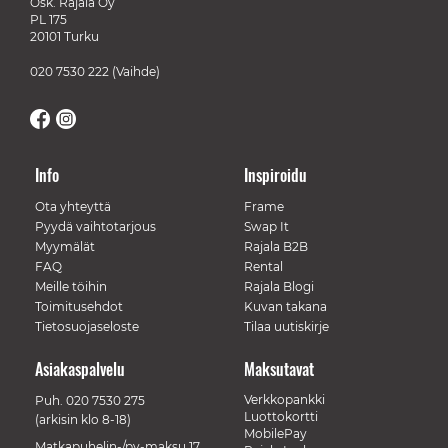
Osk. Rajala Oy
PL 175
20101 Turku
020 7530 222
(Vaihde)
Info
Inspiroidu
Ota yhteyttä
Frame
Pyydä vaihtotarjous
Swap It
Myymälät
Rajala B2B
FAQ
Rental
Meille töihin
Rajala Blogi
Toimitusehdot
Kuvan takana
Tietosuojaseloste
Tilaa uutiskirje
Asiakaspalvelu
Maksutavat
Verkkopankki
Puh.
020 7530 275
Luottokortti
(arkisin klo 8-18)
MobilePay
Matkapuhelin-/pv-maksu 17