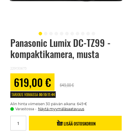
Panasonic Lumix DC-TZ99 -
Skip
to
kompaktikamera, musta
the
beginning
of
the
229130673
images
gallery
Alennushinta
619,00 €
649,00 €
TARJOUS VOIMASSA
00
:
10
:
11
:
43
Alin hinta viimeisen 30 päivän aikana: 649 €
Varastossa
Näytä myymäläsaatavuus
LISÄÄ OSTOSKORIIN