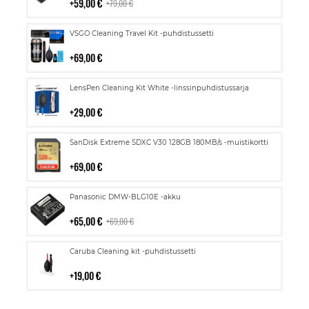
59,00 €
79,00 €
Lisää
VSGO Cleaning Travel Kit -puhdistussetti
ostoskoriin
69,00 €
Lisää
LensPen Cleaning Kit White -linssinpuhdistussarja
ostoskoriin
29,00 €
Lisää
SanDisk Extreme SDXC V30 128GB 180MB/s -muistikortti
ostoskoriin
69,00 €
Lisää
Panasonic DMW-BLG10E -akku
ostoskoriin
65,00 €
69,00 €
Lisää
Caruba Cleaning kit -puhdistussetti
ostoskoriin
19,00 €