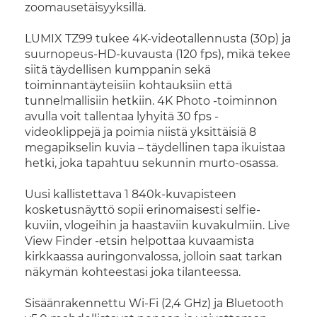
zoomausetäisyyksillä.
LUMIX TZ99 tukee 4K-videotallennusta (30p) ja
suurnopeus-HD-kuvausta (120 fps), mikä tekee
siitä täydellisen kumppanin sekä
toiminnantäyteisiin kohtauksiin että
tunnelmallisiin hetkiin. 4K Photo -toiminnon
avulla voit tallentaa lyhyitä 30 fps -
videoklippejä ja poimia niistä yksittäisiä 8
megapikselin kuvia – täydellinen tapa ikuistaa
hetki, joka tapahtuu sekunnin murto-osassa.
Uusi kallistettava 1 840k-kuvapisteen
kosketusnäyttö sopii erinomaisesti selfie-
kuviin, vlogeihin ja haastaviin kuvakulmiin. Live
View Finder -etsin helpottaa kuvaamista
kirkkaassa auringonvalossa, jolloin saat tarkan
näkymän kohteestasi joka tilanteessa.
Sisäänrakennettu Wi-Fi (2,4 GHz) ja Bluetooth