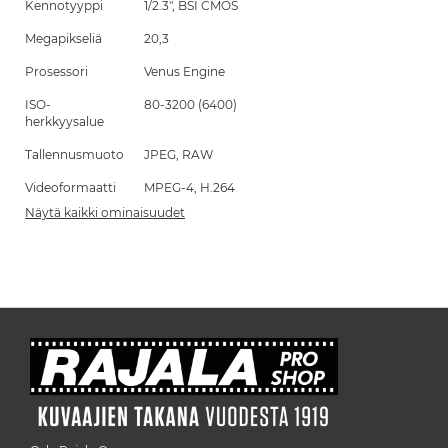
Kennotyyppi
1/2.3", BSI CMOS
Megapikseliä
20,3
Prosessori
Venus Engine
ISO-
80-3200 (6400)
herkkyysalue
Tallennusmuoto
JPEG, RAW
Videoformaatti
MPEG-4, H.264
Näytä kaikki ominaisuudet