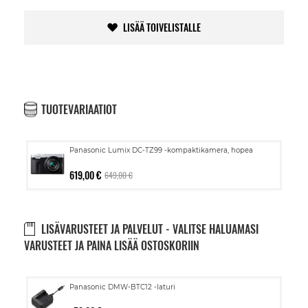
LISÄÄ TOIVELISTALLE
TUOTEVARIAATIOT
Panasonic Lumix DC-TZ99 -kompaktikamera, hopea
619,00 €
649,00 €
LISÄVARUSTEET JA PALVELUT - VALITSE HALUAMASI
VARUSTEET JA PAINA LISÄÄ OSTOSKORIIN
Lisää
Panasonic DMW-BTC12 -laturi
ostoskoriin