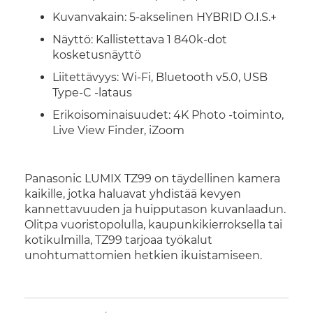
Kuvanvakain: 5-akselinen HYBRID O.I.S.+
Näyttö: Kallistettava 1 840k-dot
kosketusnäyttö
Liitettävyys: Wi-Fi, Bluetooth v5.0, USB
Type-C -lataus
Erikoisominaisuudet: 4K Photo -toiminto,
Live View Finder, iZoom
Panasonic LUMIX TZ99 on täydellinen kamera
kaikille, jotka haluavat yhdistää kevyen
kannettavuuden ja huipputason kuvanlaadun.
Olitpa vuoristopolulla, kaupunkikierroksella tai
kotikulmilla, TZ99 tarjoaa työkalut
unohtumattomien hetkien ikuistamiseen.