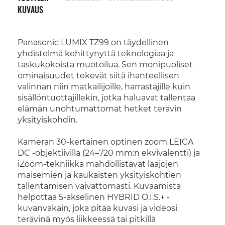
KUVAUS
Panasonic LUMIX TZ99 on täydellinen
yhdistelmä kehittynyttä teknologiaa ja
taskukokoista muotoilua. Sen monipuoliset
ominaisuudet tekevät siitä ihanteellisen
valinnan niin matkailijoille, harrastajille kuin
sisällöntuottajillekin, jotka haluavat tallentaa
elämän unohtumattomat hetket terävin
yksityiskohdin.
Kameran 30-kertainen optinen zoom LEICA
DC -objektiivilla (24–720 mm:n ekvivalentti) ja
iZoom-tekniikka mahdollistavat laajojen
maisemien ja kaukaisten yksityiskohtien
tallentamisen vaivattomasti. Kuvaamista
helpottaa 5-akselinen HYBRID O.I.S.+ -
kuvanvakain, joka pitää kuvasi ja videosi
terävinä myös liikkeessä tai pitkillä