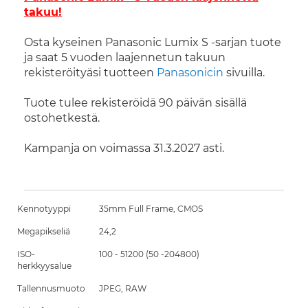
takuu!
Osta kyseinen Panasonic Lumix S -sarjan tuote
ja saat 5 vuoden laajennetun takuun
rekisteröityäsi tuotteen
Panasonicin
sivuilla.
Tuote tulee rekisteröidä 90 päivän sisällä
ostohetkestä.
Kampanja on voimassa 31.3.2027 asti.
Kennotyyppi
35mm Full Frame, CMOS
Megapikseliä
24,2
ISO-
100 - 51200 (50 -204800)
herkkyysalue
Tallennusmuoto
JPEG, RAW