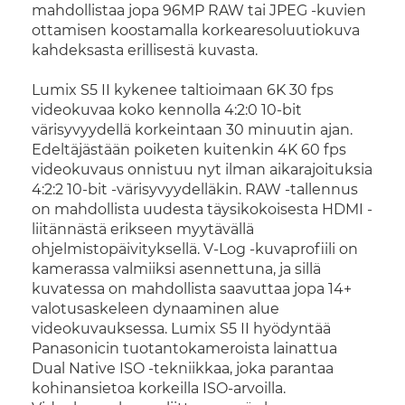
mahdollistaa jopa 96MP RAW tai JPEG -kuvien
ottamisen koostamalla korkearesoluutiokuva
kahdeksasta erillisestä kuvasta.
Lumix S5 II kykenee taltioimaan 6K 30 fps
videokuvaa koko kennolla 4:2:0 10-bit
värisyvyydellä korkeintaan 30 minuutin ajan.
Edeltäjästään poiketen kuitenkin 4K 60 fps
videokuvaus onnistuu nyt ilman aikarajoituksia
4:2:2 10-bit -värisyvyydelläkin. RAW -tallennus
on mahdollista uudesta täysikokoisesta HDMI -
liitännästä erikseen myytävällä
ohjelmistopäivityksellä. V-Log -kuvaprofiili on
kamerassa valmiiksi asennettuna, ja sillä
kuvatessa on mahdollista saavuttaa jopa 14+
valotusaskeleen dynaaminen alue
videokuvauksessa. Lumix S5 II hyödyntää
Panasonicin tuotantokameroista lainattua
Dual Native ISO -tekniikkaa, joka parantaa
kohinansietoa korkeilla ISO-arvoilla.