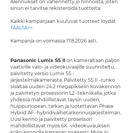
Alennukset on vähennetty jo hinnoista, joten
sinun ei tarvitse rekisteröidä tuotteita.
Kaikki kampanjaan kuuluvat tuotteet löydät
TÄÄLTÄ>>
Kampanja on voimassa 17.8.2026 asti.
Panasonic Lumix S5 II
on kameraltaan paljon
vaativille valo- ja videokuvaajille suunniteltu,
päivitetty versio Lumix S5 -
järjestelmäkamerasta. Päivitetty S5 II -runko
sisältää uuden 24.2 megapikselin kuvakennon
ja päivitetyn prosessorin L2 -tekniikalla, jotka
yhdessä mahdollistavat täysin uuden,
huippunopean, tarkan ja luotettavan Phase
Hybrid AF -hybridivaihetarkennusjärjestelmän.
Uusi kenno ja päivitetty prosessori
mahdollistavat myös 6K -videokuvauksen
koko kennolla kameran sisäisesti. Myös jo