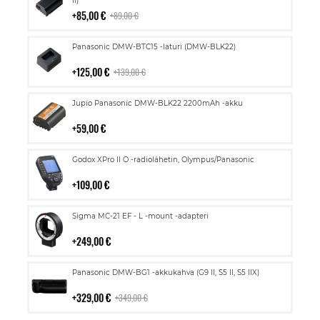
ostoskoriin
II)
85,00 €
89,00 €
Lisää
Panasonic DMW-BTC15 -laturi (DMW-BLK22)
ostoskoriin
125,00 €
139,00 €
Lisää
Jupio Panasonic DMW-BLK22 2200mAh -akku
ostoskoriin
59,00 €
Lisää
Godox XPro II O -radiolähetin, Olympus/Panasonic
ostoskoriin
109,00 €
Lisää
Sigma MC-21 EF - L -mount -adapteri
ostoskoriin
249,00 €
Lisää
Panasonic DMW-BG1 -akkukahva (G9 II, S5 II, S5 IIX)
ostoskoriin
329,00 €
349,00 €