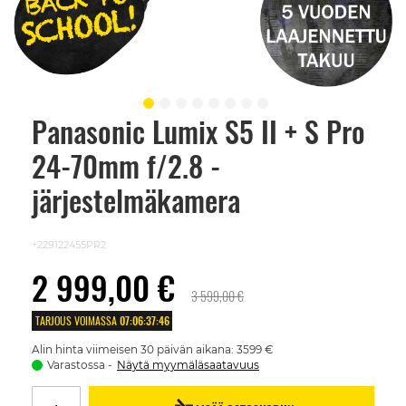
Panasonic Lumix S5 II + S Pro
Skip
to
24-70mm f/2.8 -
the
beginning
of
järjestelmäkamera
the
images
gallery
+229122455PR2
2 999,00 €
3 599,00 €
TARJOUS VOIMASSA
07
:
06
:
37
:
46
Alin hinta viimeisen 30 päivän aikana: 3599 €
Varastossa
Näytä myymäläsaatavuus