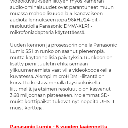
Videokuvaukseen liittyen myös kameran
audio-ominaisuudet ovat parantuneet muun
muassa mahdollisuudella 4-kanavaiseen
audiotallennukseen jopa 96kHz/24-bit -
resoluutiolla Panasonic DMW-XLR1 -
mikrofoniadapteria käytettäessä.
Uuden kennon ja prosessorin ohella Panasonic
Lumix S5 II:n runko on saanut pienempiä,
mutta käytännöllisiä päivityksiä. Runkoon on
lisätty pieni tuuletin ehkäisemään
ylikuumenemista vaativilla videokoodekeilla
kuvatessa. Aiempi microHDMI -liitäntä on
korvattu kestävämmällä täysikokoisella
liittimellä, ja etsimen resoluutio on kasvanut
3.68 miljoonaan pisteeseen. Molemmat SD-
muistikorttipaikat tukevat nyt nopeita UHS-II -
muistikortteja.
Panasonic Lumix - 5 vuoden laajennettu