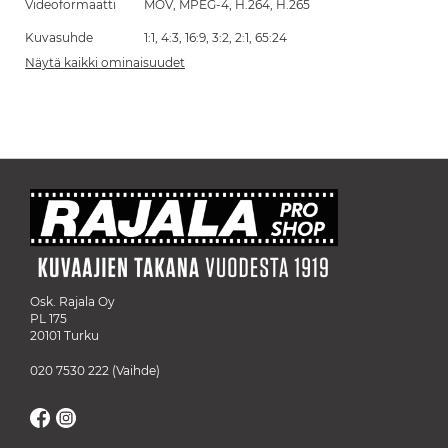
Videoformaatti
MOV, MPEG-4, H.264, H.265
Kuvasuhde
1:1, 4:3, 16:9, 3:2, 2:1, 65:24
Näytä kaikki ominaisuudet
Osk. Rajala Oy
PL 175
20101 Turku
020 7530 222
(Vaihde)