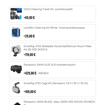
Lisää
VSGO Cleaning Travel Kit -puhdistussetti
ostoskoriin
69,00 €
Lisää
LensPen Cleaning Kit White -linssinpuhdistussarja
ostoskoriin
29,00 €
Lisää
SmallRig 4702 Rotatable Horizontal/Vertical Mount Plate
ostoskoriin
Kit (S5 II/S5 IIX/G9 II)
119,00 €
Lisää
Panasonic DMW-XLR1 XLR-mikrofonisovitin
ostoskoriin
429,00 €
489,00 €
Lisää
SmallRig 5752 Cage Kit (Panasonic G9 II / S5 II / S5 IIX)
ostoskoriin
169,00 €
Lisää
Panasonic DMW-BLK22 -akku (S5/S5 II/S5 IIX/GH5 II/GH6/G9