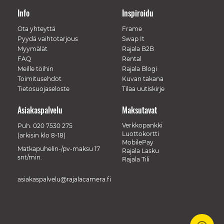
Info
Inspiroidu
Ota yhteyttä
Frame
Pyydä vaihtotarjous
Swap It
Myymälät
Rajala B2B
FAQ
Rental
Meille töihin
Rajala Blogi
Toimitusehdot
Kuvan takana
Tietosuojaseloste
Tilaa uutiskirje
Asiakaspalvelu
Maksutavat
Verkkopankki
Puh.
020 7530 275
Luottokortti
(arkisin klo 8-18)
MobilePay
Matkapuhelin-/pv-maksu 17
Rajala Lasku
snt/min.
Rajala Tili
asiakaspalvelu@rajalacamera.fi