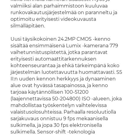
valmiiksi alan parhaimmistoon kuuluvaa
runkovakautusjärjestelmää on paranneltu ja
optimoitu erityisesti videokuvausta
silmälläpitäen.
Uusi täysikokoinen 24.2MP CMOS -kenno
sisältää ensimmäisenä Lumix -kamerana 779
vaihetunnistuspistettä, jotka parantavat
erityisesti automaattitarkennuksen
kohteenseurantaa ja ehkä tärkeimpänä koko
järjestelmän luotettavuutta huomattavasti. S5
II:n uuden kennon herkkyys ja dynaaminen
alue ovat hyvässä tasapainossa, ja kenno
tarjoaa käytännöllisen 100-51200
(laajennettavissa 50-204800) ISO -alueen, joka
mahdollistaa työskentelyn vaihtelevissa
valaistusolosuhteissa. Parhaalla resoluutiolla
sarjakuvaus onnistuu 9 fps mekaanisella
sulkimella, ja jopa 30 fps elektronisella
sulkimella. Sensor-shift -teknologia