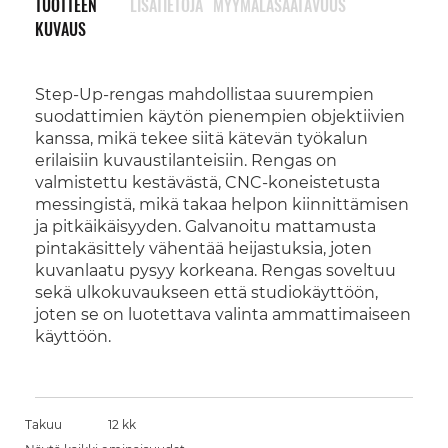
TUOTTEEN
LISÄTIETOJA
MYYMÄLÄSAATAVUUS
KUVAUS
Step-Up-rengas mahdollistaa suurempien
suodattimien käytön pienempien objektiivien
kanssa, mikä tekee siitä kätevän työkalun
erilaisiin kuvaustilanteisiin. Rengas on
valmistettu kestävästä, CNC-koneistetusta
messingistä, mikä takaa helpon kiinnittämisen
ja pitkäikäisyyden. Galvanoitu mattamusta
pintakäsittely vähentää heijastuksia, joten
kuvanlaatu pysyy korkeana. Rengas soveltuu
sekä ulkokuvaukseen että studiokäyttöön,
joten se on luotettava valinta ammattimaiseen
käyttöön.
Takuu
12 kk