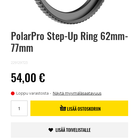
PolarPro Step-Up Ring 62mm-
Skip
to
77mm
the
beginning
of
the
229129723
images
gallery
54,00 €
Loppu varastosta
Näytä myymäläsaatavuus
LISÄÄ OSTOSKORIIN
LISÄÄ TOIVELISTALLE