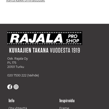
Näytä kaikki ominaisuudet
Osk. Rajala Oy
PL 175
20101 Turku
020 7530 222
(Vaihde)
Info
Inspiroidu
Ota yhteyttä
Frame