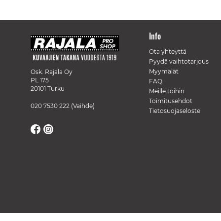
Info
Ota yhteyttä
Pyydä vaihtotarjous
Myymälät
Osk. Rajala Oy
PL 175
FAQ
20101 Turku
Meille töihin
Toimitusehdot
020 7530 222
(Vaihde)
Tietosuojaseloste
// Track a page view, by UPI