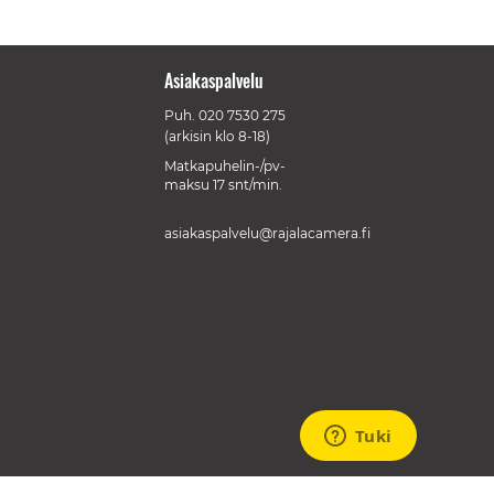
Asiakaspalvelu
Puh.
020 7530 275
(arkisin klo 8-18)
Matkapuhelin-/pv-
maksu 17 snt/min.
asiakaspalvelu@rajalacamera.fi