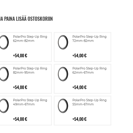
JA PAINA LISÄÄ OSTOSKORIIN
Lisää
Lisää
PolarPro Step-Up Ring
PolarPro Step-Up Ring
ostoskoriin
ostoskoriin
62mm-82mm
72mm-82mm
54,00 €
54,00 €
Lisää
Lisää
PolarPro Step-Up Ring
PolarPro Step-Up Ring
ostoskoriin
ostoskoriin
82mm-95mm
62mm-67mm
54,00 €
54,00 €
Lisää
Lisää
PolarPro Step-Up Ring
PolarPro Step-Up Ring
ostoskoriin
ostoskoriin
49mm-67mm
55mm-67mm
54,00 €
54,00 €