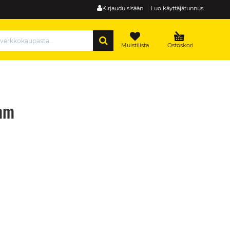
Kirjaudu sisään
Luo käyttäjätunnus
HAE
Muistilista
Ostoskori
mm