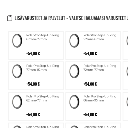
LISÄVARUSTEET JA PALVELUT - VALITSE HALUAMASI VARUSTEET 
Lisää
Lisää
PolarPro Step-Up Ring
PolarPro Step-Up Ring
ostoskoriin
ostoskoriin
67mm-77mm
52mm-67mm
54,00 €
54,00 €
Lisää
Lisää
PolarPro Step-Up Ring
PolarPro Step-Up Ring
ostoskoriin
ostoskoriin
77mm-82mm
72mm-77mm
54,00 €
54,00 €
Lisää
Lisää
PolarPro Step-Up Ring
PolarPro Step-Up Ring
ostoskoriin
ostoskoriin
62mm-77mm
86mm-95mm
54,00 €
54,00 €
Lisää
Lisää
PolarPro Step-Up Ring
PolarPro Step-Up Ring