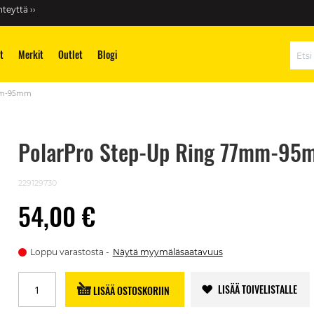
teyttä ››
t
Merkit
Outlet
Blogi
Hae
7mm-95mm
PolarPro Step-Up Ring 77mm-95
229129730
54,00 €
Loppu varastosta
Näytä myymäläsaatavuus
LISÄÄ TOIVELISTALLE
LISÄÄ OSTOSKORIIN