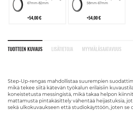
ostoskoriin
ostoskoriin
67mm-82mm
58mm-67mm
54,00 €
54,00 €
TUOTTEEN KUVAUS
LISÄTIETOJA
MYYMÄLÄSAATAVUUS
Step-Up-rengas mahdollistaa suurempien suodattimi
mikä tekee siitä kätevän työkalun erilaisiin kuvausti
koneistetusta messingistä, mikä takaa helpon kiinnit
mattamusta pintakäsittely vähentää heijastuksia, j
sekä ulkokuvaukseen että studiokäyttöön, joten se 