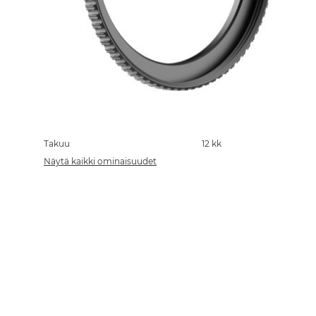
Skip
to
the
Takuu
12 kk
beginning
Näytä kaikki ominaisuudet
of
the
images
gallery