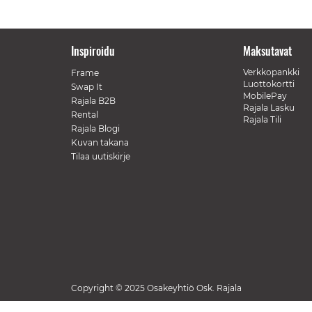
Inspiroidu
Maksutavat
Verkkopankki
Frame
Luottokortti
Swap It
MobilePay
Rajala B2B
Rajala Lasku
Rental
Rajala Tili
Rajala Blogi
Kuvan takana
Tilaa uutiskirje
Copyright © 2025 Osakeyhtiö Osk. Rajala