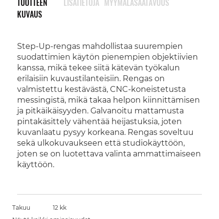
TUOTTEEN
LISÄTIETOJA
MYYMÄLÄSAATAVUUS
KUVAUS
Step-Up-rengas mahdollistaa suurempien
suodattimien käytön pienempien objektiivien
kanssa, mikä tekee siitä kätevän työkalun
erilaisiin kuvaustilanteisiin. Rengas on
valmistettu kestävästä, CNC-koneistetusta
messingistä, mikä takaa helpon kiinnittämisen
ja pitkäikäisyyden. Galvanoitu mattamusta
pintakäsittely vähentää heijastuksia, joten
kuvanlaatu pysyy korkeana. Rengas soveltuu
sekä ulkokuvaukseen että studiokäyttöön,
joten se on luotettava valinta ammattimaiseen
käyttöön.
Takuu
12 kk