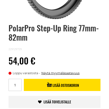
PolarPro Step-Up Ring 77mm-
Skip
to
82mm
the
beginning
of
the
229129729
images
gallery
54,00 €
Loppu varastosta
Näytä myymäläsaatavuus
LISÄÄ OSTOSKORIIN
LISÄÄ TOIVELISTALLE