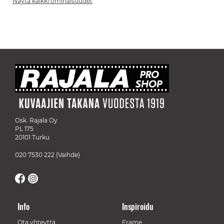
Näytä kaikki ominaisuudet
Osk. Rajala Oy
PL 175
20101 Turku
020 7530 222
(Vaihde)
Info
Inspiroidu
Ota yhteyttä
Frame