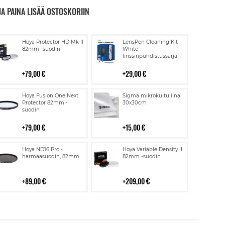
JA PAINA LISÄÄ OSTOSKORIIN
Lisää
Lisää
Hoya Protector HD Mk II
LensPen Cleaning Kit
ostoskoriin
ostoskoriin
82mm -suodin
White -
linssinpuhdistussarja
79,00 €
29,00 €
Lisää
Lisää
Hoya Fusion One Next
Sigma mikrokuituliina
ostoskoriin
ostoskoriin
Protector 82mm -
30x30cm
suodin
79,00 €
15,00 €
Lisää
Lisää
Hoya ND16 Pro -
Hoya Variable Density II
ostoskoriin
ostoskoriin
harmaasuodin, 82mm
82mm -suodin
89,00 €
209,00 €