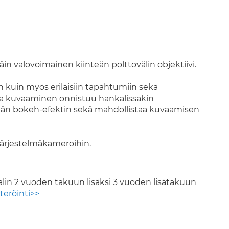
äin valovoimainen kiinteän polttovälin objektiivi.
 kuin myös erilaisiin tapahtumiin sekä
a kuvaaminen onnistuu hankalissakin
kkään bokeh-efektin sekä mahdollistaa kuvaamisen
järjestelmäkameroihin.
alin 2 vuoden takuun lisäksi 3 vuoden lisätakuun
teröinti>>