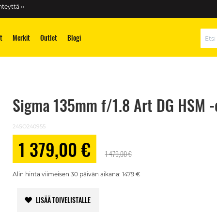
teyttä ››
t
Merkit
Outlet
Blogi
Hae
Sigma 135mm f/1.8 Art DG HSM -ob
24SO240955
1 379,00 €
Alennushinta
1 479,00 €
Alin hinta viimeisen 30 päivän aikana: 1479 €
LISÄÄ TOIVELISTALLE