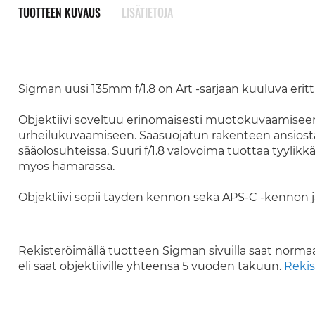
TUOTTEEN KUVAUS
LISÄTIETOJA
Sigman uusi 135mm f/1.8 on Art -sarjaan kuuluva eritt
Objektiivi soveltuu erinomaisesti muotokuvaamiseen
urheilukuvaamiseen. Sääsuojatun rakenteen ansiost
sääolosuhteissa. Suuri f/1.8 valovoima tuottaa tyyli
myös hämärässä.
Objektiivi sopii täyden kennon sekä APS-C -kennon 
Rekisteröimällä tuotteen Sigman sivuilla saat norma
eli saat objektiiville yhteensä 5 vuoden takuun.
Rekis