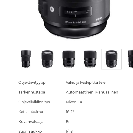
Skip
to
the
Objektiivityyppi
Vakio ja keskipitkä tele
beginning
Tarkennustapa
Automaattinen, Manuaalinen
of
the
Objektiivikiinnitys
Nikon FX
images
gallery
Katselukulma
18.2°
Kuvanvakaaja
Ei
Suurin aukko
f/1.8