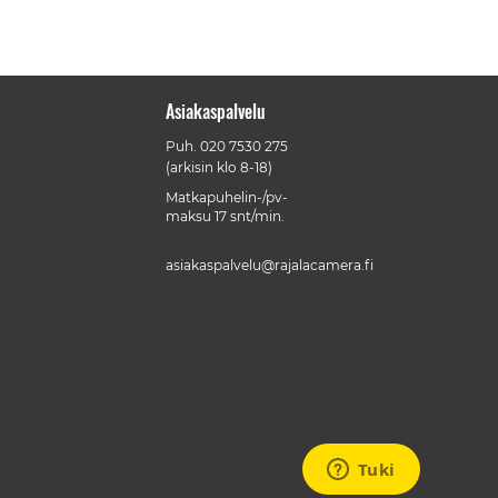
Asiakaspalvelu
Puh.
020 7530 275
(arkisin klo 8-18)
Matkapuhelin-/pv-
maksu 17 snt/min.
asiakaspalvelu@rajalacamera.fi