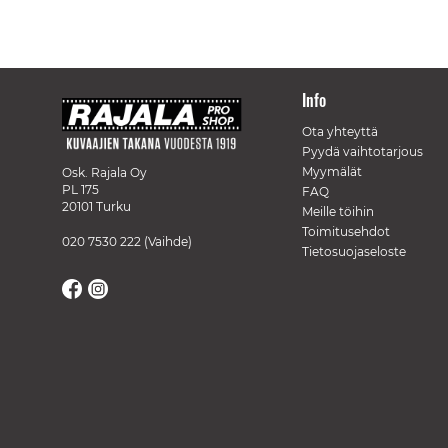
Info
Ota yhteyttä
Pyydä vaihtotarjous
Myymälät
Osk. Rajala Oy
PL 175
FAQ
20101 Turku
Meille töihin
Toimitusehdot
020 7530 222
(Vaihde)
Tietosuojaseloste