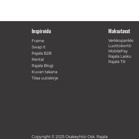
Inspiroidu
Maksutavat
Verkkopankki
Frame
Luottokortti
Swap It
MobilePay
Rajala B2B
Rajala Lasku
Rental
Rajala Tili
Rajala Blogi
Kuvan takana
Tilaa uutiskirje
Copyright © 2025 Osakeyhtiö Osk. Rajala