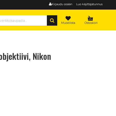
Kirjaudu sisään
Luo käyttäjätunnus
HAE
Muistilista
Ostoskori
jektiivi, Nikon