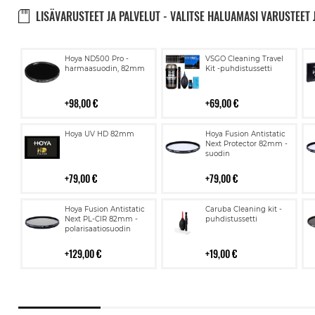
LISÄVARUSTEET JA PALVELUT - VALITSE HALUAMASI VARUSTEET 
Lisää
Lisää
Hoya ND500 Pro -
VSGO Cleaning Travel
ostoskoriin
ostoskoriin
harmaasuodin, 82mm
Kit -puhdistussetti
98,00 €
69,00 €
Lisää
Lisää
Hoya UV HD 82mm
Hoya Fusion Antistatic
ostoskoriin
ostoskoriin
Next Protector 82mm -
suodin
79,00 €
79,00 €
Lisää
Lisää
Hoya Fusion Antistatic
Caruba Cleaning kit -
ostoskoriin
ostoskoriin
Next PL-CIR 82mm -
puhdistussetti
polarisaatiosuodin
129,00 €
19,00 €