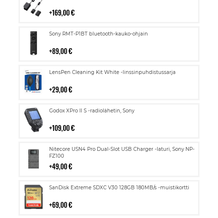
ostoskoriin
169,00 €
Lisää
Sony RMT-P1BT bluetooth-kauko-ohjain
ostoskoriin
89,00 €
Lisää
LensPen Cleaning Kit White -linssinpuhdistussarja
ostoskoriin
29,00 €
Lisää
Godox XPro II S -radiolähetin, Sony
ostoskoriin
109,00 €
Lisää
Nitecore USN4 Pro Dual-Slot USB Charger -laturi, Sony NP-
ostoskoriin
FZ100
49,00 €
Lisää
SanDisk Extreme SDXC V30 128GB 180MB/s -muistikortti
ostoskoriin
69,00 €