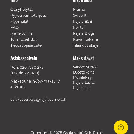
Info
Inspiroidu
Ota yhteyttä
Frame
Pyydä vaihtotarjous
Swap It
Myymälät
Rajala B2B
FAQ
Rental
Meille töihin
Rajala Blogi
Toimitusehdot
Kuvan takana
Tietosuojaseloste
Tilaa uutiskirje
Asiakaspalvelu
Maksutavat
Verkkopankki
Puh.
020 7530 275
Luottokortti
(arkisin klo 8-18)
MobilePay
Matkapuhelin-/pv-maksu 17
Rajala Lasku
snt/min.
Rajala Tili
asiakaspalvelu@rajalacamera.fi
Copyright © 2025 Osakeyhtiö Osk. Rajala