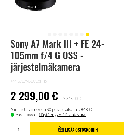
Sony A7 Mark III + FE 24-
Skip
to
105mm f/4 G OSS -
the
beginning
of
järjestelmäkamera
the
images
gallery
+44ILCE7M3BCECPR5
2 299,00 €
2 848,00 €
Alin hinta viimeisen 30 päivän aikana: 2848 €
Varastossa
Näytä myymäläsaatavuus
LISÄÄ OSTOSKORIIN