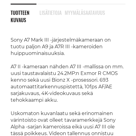
TUOTTEEN
LISÄTIETOJA
MYYMÄLÄSAATAVUUS
KUVAUS
Sony A7 Mark III -järjestelmäkameraan on
tuotu paljon A9 ja A7R III -kameroiden
huippuominaisuuksia.
A7 II -kameraan nähden A7 III -mallissa on mm.
uusi taustavalaistu 24.2MP:n Exmor R CMOS
kenno sekä uusi Bionz X -prosessori. 693
automaattitarkennuspistettä, 10fps AF/AE
sarjakuvaus, 4K-videokuvaus sekä
tehokkaampi akku.
Uskomaton kuvanlaatu sekä erinomainen
värintoisto ovat olleet tavaramerkkejä Sony
Alpha -sarjan kameroissa eikä uusi A7 III ole
tässä poikkeus. Videon tallennus onnistuu