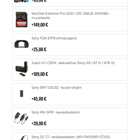
Lisää
SanDisk Extreme Pro SDXC V30 256GB 200MB/s -
ostoskoriin
muistikortti
149,00 €
Lisää
Sony FDA-EP18 silmäsuppilo
ostoskoriin
25,00 €
Lisää
Jupio VG-C3EM -akkukahva (Sony A9 / A7 III / A7R III)
ostoskoriin
189,00 €
Lisää
Sony RMT-DSLR2 -kauko-ohjain
ostoskoriin
45,00 €
Lisää
Sony RM-SPR1 -kaukolaukaisin
ostoskoriin
39,00 €
Lisää
Sony DC-C1 -verkkoadapteri (NP-FW50/NP-FZ100)