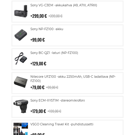
Lisää
Sony VG-C3EM -akkukahva (A9, A7III, A7RIII)
ostoskoriin
299,00 €
399,00 €
Lisää
Sony NP-FZ100 -akku
ostoskoriin
99,00 €
Lisää
Sony BC-QZ1 -laturi (NP-FZ100)
ostoskoriin
129,00 €
Lisää
Nitecore UFZ100 -akku 2250mAh, USB-C ladattava (NP-
ostoskoriin
FZ100)
79,00 €
99,00 €
Lisää
Sony ECM-XYST1M -stereomikrofoni
ostoskoriin
179,00 €
199,00 €
Lisää
VSGO Cleaning Travel Kit -puhdistussetti
ostoskoriin
69,00 €