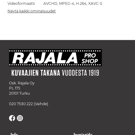
Videoformaatti
AVCHD, MPEG-4, H.264, XAVC-S
Näytä kaikki ominaisuudet
Osk. Rajala Oy
PL 175
20101 Turku
020 7530 222
(Vaihde)