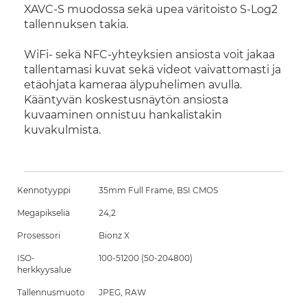
XAVC-S muodossa sekä upea väritoisto S-Log2
tallennuksen takia.
WiFi- sekä NFC-yhteyksien ansiosta voit jakaa
tallentamasi kuvat sekä videot vaivattomasti ja
etäohjata kameraa älypuhelimen avulla.
Kääntyvän koskestusnäytön ansiosta
kuvaaminen onnistuu hankalistakin
kuvakulmista.
Kennotyyppi
35mm Full Frame, BSI CMOS
Megapikseliä
24,2
Prosessori
Bionz X
ISO-
100-51200 (50-204800)
herkkyysalue
Tallennusmuoto
JPEG, RAW