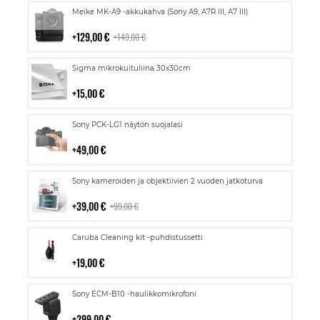
Lisää
Meike MK-A9 -akkukahva (Sony A9, A7R III, A7 III)
ostoskoriin
129,00 €
149,00 €
Lisää
Sigma mikrokuituliina 30x30cm
ostoskoriin
15,00 €
Lisää
Sony PCK-LG1 näytön suojalasi
ostoskoriin
49,00 €
Lisää
Sony kameroiden ja objektiivien 2 vuoden jatkoturva
ostoskoriin
39,00 €
99,00 €
Lisää
Caruba Cleaning kit -puhdistussetti
ostoskoriin
19,00 €
Lisää
Sony ECM-B10 -haulikkomikrofoni
ostoskoriin
299,00 €