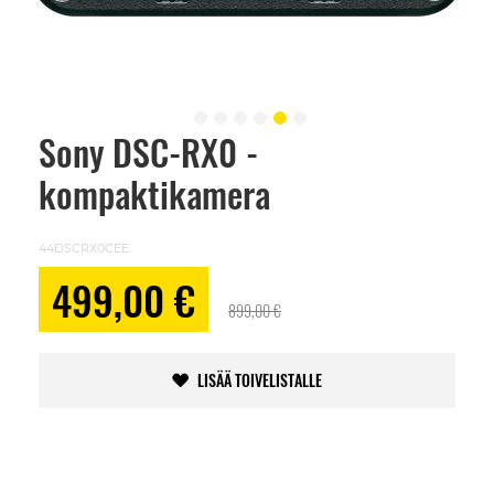
Sony DSC-RX0 -
Skip
to
kompaktikamera
the
beginning
of
the
44DSCRX0CEE
images
gallery
Alennushinta
499,00 €
899,00 €
LISÄÄ TOIVELISTALLE