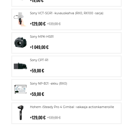
19,00 €
Lisää
Sony VCT-SGR1 -kuvauskahva (RX0, RX100 -sarja)
ostoskoriin
129,00 €
139,00 €
Lisää
Sony MPK-HSR1
ostoskoriin
1 049,00 €
Lisää
Sony CPT-R1
ostoskoriin
59,00 €
Lisää
Sony NP-BJ1 -akku (RX0)
ostoskoriin
59,00 €
Lisää
Hohem iSteady Pro 4 Gimbal -vakaaja actionkameroille
ostoskoriin
129,00 €
139,00 €