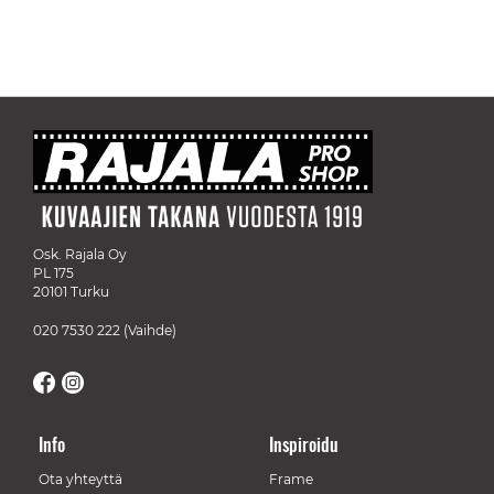
Osk. Rajala Oy
PL 175
20101 Turku
020 7530 222
(Vaihde)
Info
Inspiroidu
Ota yhteyttä
Frame