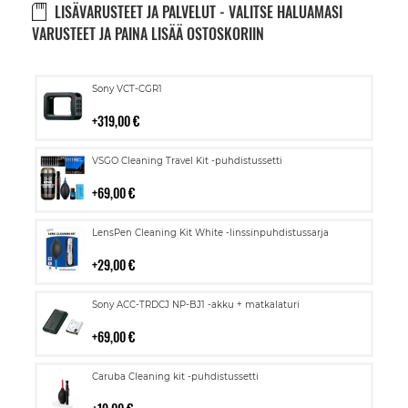
LISÄVARUSTEET JA PALVELUT - VALITSE HALUAMASI
VARUSTEET JA PAINA LISÄÄ OSTOSKORIIN
Lisää
Sony VCT-CGR1
ostoskoriin
319,00 €
Lisää
VSGO Cleaning Travel Kit -puhdistussetti
ostoskoriin
69,00 €
Lisää
LensPen Cleaning Kit White -linssinpuhdistussarja
ostoskoriin
29,00 €
Lisää
Sony ACC-TRDCJ NP-BJ1 -akku + matkalaturi
ostoskoriin
69,00 €
Lisää
Caruba Cleaning kit -puhdistussetti
ostoskoriin