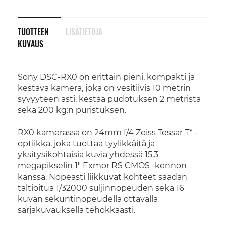
TUOTTEEN
LISÄTIETOJA
KUVAUS
Sony DSC-RX0 on erittäin pieni, kompakti ja
kestävä kamera, joka on vesitiivis 10 metrin
syvyyteen asti, kestää pudotuksen 2 metristä
sekä 200 kg:n puristuksen.
RX0 kamerassa on 24mm f/4 Zeiss Tessar T* -
optiikka, joka tuottaa tyylikkäitä ja
yksitysikohtaisia kuvia yhdessä 15,3
megapikselin 1" Exmor RS CMOS -kennon
kanssa. Nopeasti liikkuvat kohteet saadan
taltioitua 1/32000 suljinnopeuden sekä 16
kuvan sekuntinopeudella ottavalla
sarjakuvauksella tehokkaasti.