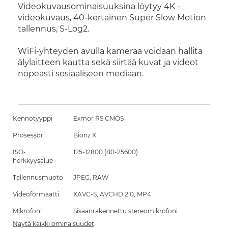
Videokuvausominaisuuksina löytyy 4K -
videokuvaus, 40-kertainen Super Slow Motion
tallennus, S-Log2.
WiFi-yhteyden avulla kameraa voidaan hallita
älylaitteen kautta sekä siirtää kuvat ja videot
nopeasti sosiaaliseen mediaan.
Kennotyyppi
Exmor RS CMOS
Prosessori
Bionz X
ISO-
125-12800 (80-25600)
herkkyysalue
Tallennusmuoto
JPEG, RAW
Videoformaatti
XAVC-S, AVCHD 2.0, MP4
Mikrofoni
Sisäänrakennettu stereomikrofoni
Näytä kaikki ominaisuudet