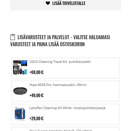
LISÄÄ TOIVELISTALLE
LISÄVARUSTEET JA PALVELUT - VALITSE HALUAMASI
VARUSTEET JA PAINA LISÄÄ OSTOSKORIIN
Lisää
VSGO Cleaning Travel Kit -puhdistussetti
ostoskoriin
69,00 €
Lisää
Hoya ND16 Pro -harmaasuodin, 49mm
ostoskoriin
49,00 €
Lisää
LensPen Cleaning Kit White -linssinpuhdistussarja
ostoskoriin
29,00 €
Lisää