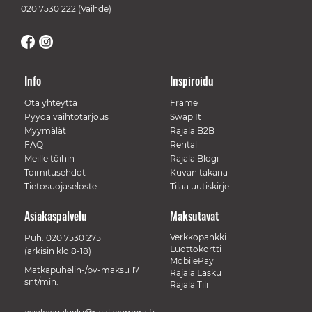
020 7530 222
(Vaihde)
Info
Inspiroidu
Ota yhteyttä
Frame
Pyydä vaihtotarjous
Swap It
Myymälät
Rajala B2B
FAQ
Rental
Meille töihin
Rajala Blogi
Toimitusehdot
Kuvan takana
Tietosuojaseloste
Tilaa uutiskirje
Asiakaspalvelu
Maksutavat
Verkkopankki
Puh.
020 7530 275
Luottokortti
(arkisin klo 8-18)
MobilePay
Matkapuhelin-/pv-maksu 17
Rajala Lasku
snt/min.
Rajala Tili