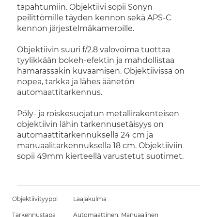
tapahtumiin. Objektiivi sopii Sonyn
peilittömille täyden kennon sekä APS-C
kennon järjestelmäkameroille.
Objektiivin suuri f/2.8 valovoima tuottaa
tyylikkään bokeh-efektin ja mahdollistaa
hämärässäkin kuvaamisen. Objektiivissa on
nopea, tarkka ja lähes äänetön
automaattitarkennus.
Pöly- ja roiskesuojatun metallirakenteisen
objektiivin lähin tarkennusetäisyys on
automaattitarkennuksella 24 cm ja
manuaalitarkennuksella 18 cm. Objektiiviin
sopii 49mm kierteellä varustetut suotimet.
Objektiivityyppi
Laajakulma
Tarkennustapa
Automaattinen, Manuaalinen