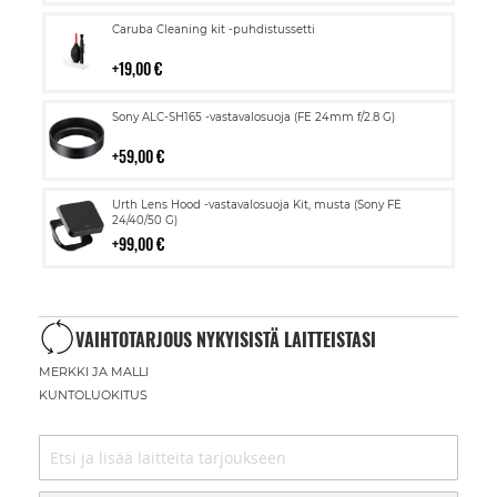
Lisää
Caruba Cleaning kit -puhdistussetti
ostoskoriin
19,00 €
Lisää
Sony ALC-SH165 -vastavalosuoja (FE 24mm f/2.8 G)
ostoskoriin
59,00 €
Lisää
Urth Lens Hood -vastavalosuoja Kit, musta (Sony FE
ostoskoriin
24/40/50 G)
99,00 €
VAIHTOTARJOUS NYKYISISTÄ LAITTEISTASI
MERKKI JA MALLI
KUNTOLUOKITUS