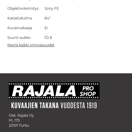
Objektiivikiinnitys
Sony FE
Katselukulma
84°
Kuvanvakaaja
Ei
Suurin aukko
f/2.8
Näytä kaikki ominaisuudet
Osk. Rajala Oy
PL 175
20101 Turku