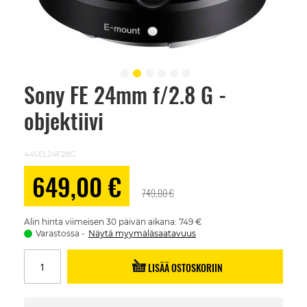
Sony FE 24mm f/2.8 G -
Skip
to
objektiivi
the
beginning
of
the
44SEL24F28G
images
gallery
Alennushinta
649,00 €
749,00 €
Alin hinta viimeisen 30 päivän aikana: 749 €
Varastossa
Näytä myymäläsaatavuus
LISÄÄ OSTOSKORIIN