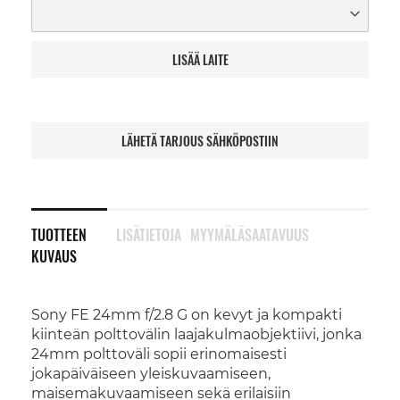
LISÄÄ LAITE
LÄHETÄ TARJOUS SÄHKÖPOSTIIN
TUOTTEEN
LISÄTIETOJA
MYYMÄLÄSAATAVUUS
KUVAUS
Sony FE 24mm f/2.8 G on kevyt ja kompakti
kiinteän polttovälin laajakulmaobjektiivi, jonka
24mm polttoväli sopii erinomaisesti
jokapäiväiseen yleiskuvaamiseen,
maisemakuvaamiseen sekä erilaisiin