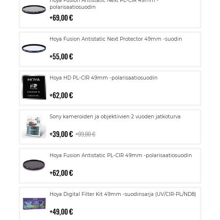
Hoya Fusion Antistatic Next PL-CIR 49mm -
ostoskoriin
polarisaatiosuodin
69,00 €
Lisää
Hoya Fusion Antistatic Next Protector 49mm -suodin
ostoskoriin
55,00 €
Lisää
Hoya HD PL-CIR 49mm -polarisaatiosuodin
ostoskoriin
62,00 €
Lisää
Sony kameroiden ja objektiivien 2 vuoden jatkoturva
ostoskoriin
39,00 €
99,00 €
Lisää
Hoya Fusion Antistatic PL-CIR 49mm -polarisaatiosuodin
ostoskoriin
62,00 €
Lisää
Hoya Digital Filter Kit 49mm -suodinsarja (UV/CIR-PL/ND8)
ostoskoriin
49,00 €