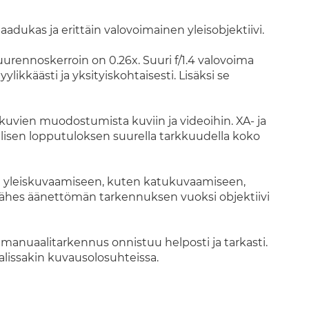
adukas ja erittäin valovoimainen yleisobjektiivi.
uurennoskerroin on 0.26x. Suuri f/1.4 valovoima
ikkäästi ja yksityiskohtaisesti. Lisäksi se
uvien muodostumista kuviin ja videoihin. XA- ja
llisen lopputuloksen suurella tarkkuudella koko
n yleiskuvaamiseen, kuten katukuvaamiseen,
ja lähes äänettömän tarkennuksen vuoksi objektiivi
 manuaalitarkennus onnistuu helposti ja tarkasti.
lissakin kuvausolosuhteissa.