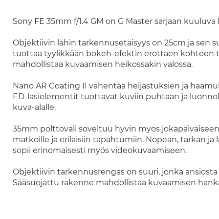
Sony FE 35mm f/1.4 GM on G Master sarjaan kuuluva la
Objektiivin lähin tarkennusetäisyys on 25cm ja sen s
tuottaa tyylikkään bokeh-efektin erottaen kohteen tyyl
mahdollistaa kuvaamisen heikossakin valossa.
Nano AR Coating II vähentää heijastuksien ja haamuk
ED-lasielementit tuottavat kuviin puhtaan ja luonno
kuva-alalle.
35mm polttoväli soveltuu hyvin myös jokapäiväisee
matkoille ja erilaisiin tapahtumiin. Nopean, tarkan 
sopii erinomaisesti myös videokuvaamiseen.
Objektiivin tarkennusrengas on suuri, jonka ansiosta
Sääsuojattu rakenne mahdollistaa kuvaamisen hanka