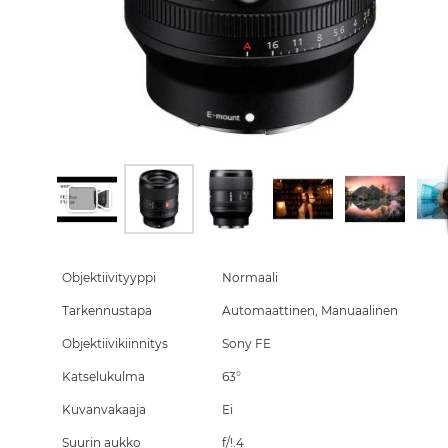
Skip
to
the
Objektiivityyppi
Normaali
beginning
Tarkennustapa
Automaattinen, Manuaalinen
of
the
Objektiivikiinnitys
Sony FE
images
gallery
Katselukulma
63°
Kuvanvakaaja
Ei
Suurin aukko
f/!.4