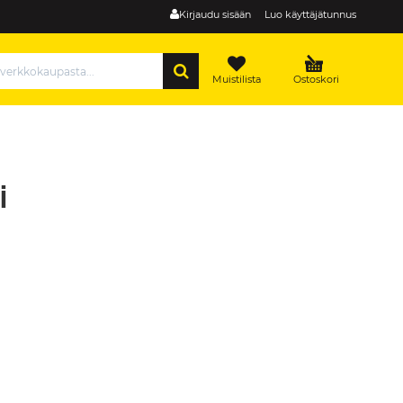
Kirjaudu sisään
Luo käyttäjätunnus
HAE
Muistilista
Ostoskori
i