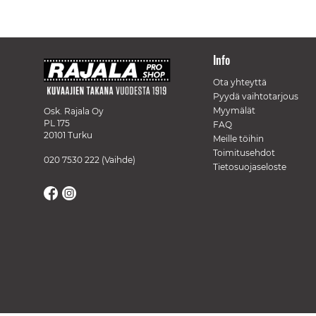
Info
Ota yhteyttä
Pyydä vaihtotarjous
Myymälät
Osk. Rajala Oy
PL 175
FAQ
20101 Turku
Meille töihin
Toimitusehdot
020 7530 222
(Vaihde)
Tietosuojaseloste