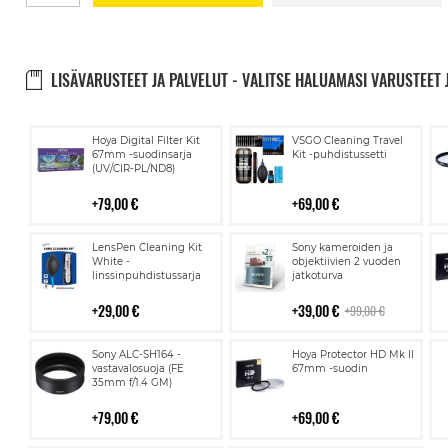
LISÄVARUSTEET JA PALVELUT - VALITSE HALUAMASI VARUSTEET 
Lisää
Lisää
Hoya Digital Filter Kit
VSGO Cleaning Travel
ostoskoriin
ostoskoriin
67mm -suodinsarja
Kit -puhdistussetti
(UV/CIR-PL/ND8)
79,00 €
69,00 €
Lisää
Lisää
LensPen Cleaning Kit
Sony kameroiden ja
ostoskoriin
ostoskoriin
White -
objektiivien 2 vuoden
linssinpuhdistussarja
jatkoturva
29,00 €
39,00 €
99,00 €
Lisää
Lisää
Sony ALC-SH164 -
Hoya Protector HD Mk II
ostoskoriin
ostoskoriin
vastavalosuoja (FE
67mm -suodin
35mm f/1.4 GM)
79,00 €
69,00 €