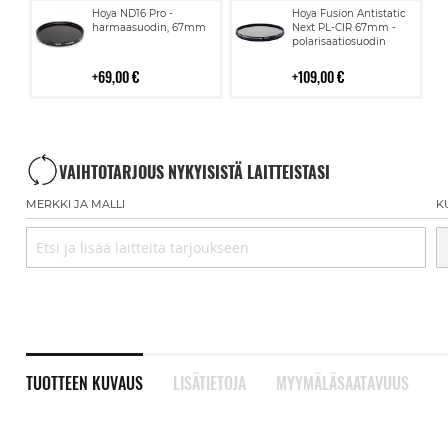
Lisää
Lisää
Hoya ND16 Pro -
Hoya Fusion Antistatic
ostoskoriin
ostoskoriin
harmaasuodin, 67mm
Next PL-CIR 67mm -
polarisaatiosuodin
69,00 €
109,00 €
VAIHTOTARJOUS NYKYISISTÄ LAITTEISTASI
MERKKI JA MALLI
K
TUOTTEEN KUVAUS
LISÄTIETOJA
MYYMÄLÄSAATAVUUS