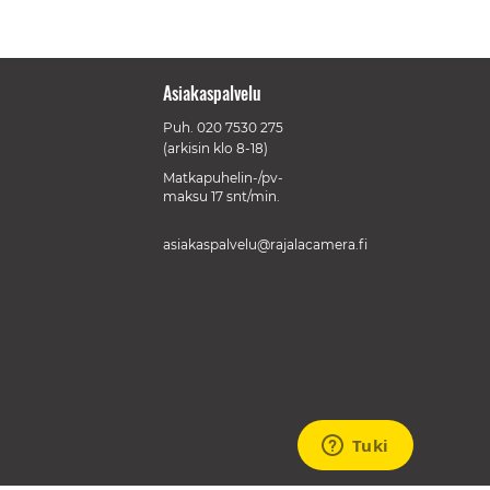
Asiakaspalvelu
Puh.
020 7530 275
(arkisin klo 8-18)
Matkapuhelin-/pv-
maksu 17 snt/min.
asiakaspalvelu@rajalacamera.fi