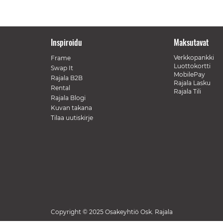
Inspiroidu
Maksutavat
Verkkopankki
Frame
Luottokortti
Swap It
MobilePay
Rajala B2B
Rajala Lasku
Rental
Rajala Tili
Rajala Blogi
Kuvan takana
Tilaa uutiskirje
Copyright © 2025 Osakeyhtiö Osk. Rajala