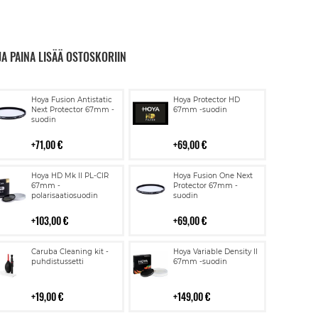
JA PAINA LISÄÄ OSTOSKORIIN
Lisää
Lisää
Hoya Fusion Antistatic
Hoya Protector HD
ostoskoriin
ostoskoriin
Next Protector 67mm -
67mm -suodin
suodin
71,00 €
69,00 €
Lisää
Lisää
Hoya HD Mk II PL-CIR
Hoya Fusion One Next
ostoskoriin
ostoskoriin
67mm -
Protector 67mm -
polarisaatiosuodin
suodin
103,00 €
69,00 €
Lisää
Lisää
Caruba Cleaning kit -
Hoya Variable Density II
ostoskoriin
ostoskoriin
puhdistussetti
67mm -suodin
19,00 €
149,00 €