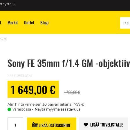
teyttä ››
t
Merkit
Outlet
Blogi
Hae
tiivi
Sony FE 35mm f/1.4 GM -objektiiv
44SEL35F14GM
1 649,00 €
Alennushinta
1 799,00 €
Alin hinta viimeisen 30 päivän aikana: 1799 €
Varastossa
Näytä myymäläsaatavuus
LISÄÄ TOIVELISTALLE
LISÄÄ OSTOSKORIIN