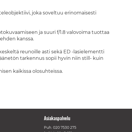
leobjektiivi, joka soveltuu erinomaisesti
otokuvaamiseen ja suuri f/1.8 valovoima tuottaa
lehden kanssa.
 keskeltä reunoille asti sekä ED -lasielementti
netön tarkennus sopii hyvin niin still- kuin
isen kaikissa olosuhteissa.
Asiakaspalvelu
Puh.
020 7530 275