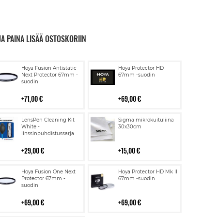
JA PAINA LISÄÄ OSTOSKORIIN
Lisää
Lisää
Hoya Fusion Antistatic
Hoya Protector HD
ostoskoriin
ostoskoriin
Next Protector 67mm -
67mm -suodin
suodin
71,00 €
69,00 €
Lisää
Lisää
LensPen Cleaning Kit
Sigma mikrokuituliina
ostoskoriin
ostoskoriin
White -
30x30cm
linssinpuhdistussarja
29,00 €
15,00 €
Lisää
Lisää
Hoya Fusion One Next
Hoya Protector HD Mk II
ostoskoriin
ostoskoriin
Protector 67mm -
67mm -suodin
suodin
69,00 €
69,00 €