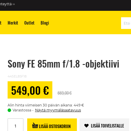
teyttä ››
t
Merkit
Outlet
Blogi
Hae
i
Sony FE 85mm f/1.8 -objektiivi
44SEL85F18
549,00 €
Alennushinta
669,00 €
Alin hinta viimeisen 30 päivän aikana: 449 €
Varastossa
Näytä myymäläsaatavuus
LISÄÄ TOIVELISTALLE
LISÄÄ OSTOSKORIIN