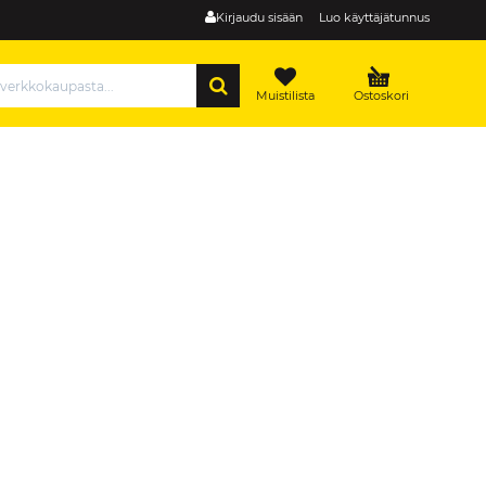
Kirjaudu sisään
Luo käyttäjätunnus
HAE
Muistilista
Ostoskori