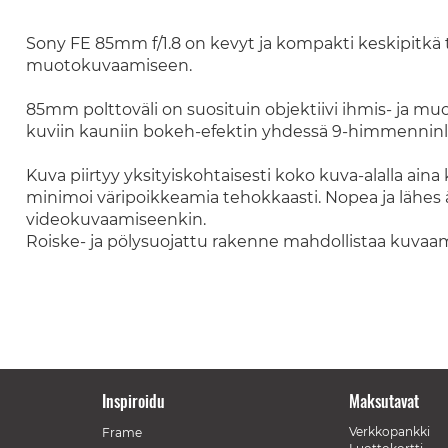
Sony FE 85mm f/1.8 on kevyt ja kompakti keskipitkä te
muotokuvaamiseen.
85mm polttoväli on suosituin objektiivi ihmis- ja mu
kuviin kauniin bokeh-efektin yhdessä 9-himmennin
Kuva piirtyy yksityiskohtaisesti koko kuva-alalla aina
minimoi väripoikkeamia tehokkaasti. Nopea ja lähes ää
videokuvaamiseenkin.
Roiske- ja pölysuojattu rakenne mahdollistaa kuvaam
Inspiroidu
Maksutavat
Verkkopankki
Frame