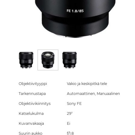
Skip
to
the
Objektiivityyppi
Vakio ja keskipitkä tele
beginning
Tarkennustapa
Automaattinen, Manuaalinen
of
the
Objektiivikiinnitys
Sony FE
images
gallery
Katselukulma
29°
Kuvanvakaaja
Ei
Suurin aukko
f/1.8