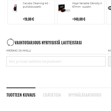
Lisää
Lisää
Caruba Cleaning kit -
Hoya Variable Density II
ostoskoriin
ostoskoriin
puhdistussetti
67mm -suodin
19,00 €
149,00 €
VAIHTOTARJOUS NYKYISISTÄ LAITTEISTASI
MERKKI JA MALLI
K
TUOTTEEN KUVAUS
LISÄTIETOJA
MYYMÄLÄSAATAVUUS