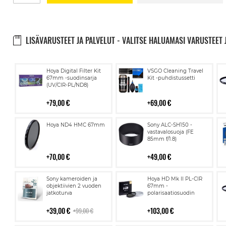
LISÄVARUSTEET JA PALVELUT - VALITSE HALUAMASI VARUSTEET 
Lisää
Lisää
Hoya Digital Filter Kit
VSGO Cleaning Travel
ostoskoriin
ostoskoriin
67mm -suodinsarja
Kit -puhdistussetti
(UV/CIR-PL/ND8)
79,00 €
69,00 €
Lisää
Lisää
Hoya ND4 HMC 67mm
Sony ALC-SH150 -
ostoskoriin
ostoskoriin
vastavalosuoja (FE
85mm f/1.8)
70,00 €
49,00 €
Lisää
Lisää
Sony kameroiden ja
Hoya HD Mk II PL-CIR
ostoskoriin
ostoskoriin
objektiivien 2 vuoden
67mm -
jatkoturva
polarisaatiosuodin
39,00 €
103,00 €
99,00 €