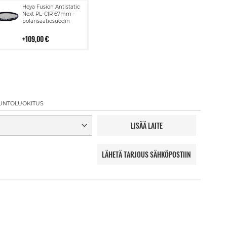
Lisää
Hoya Fusion Antistatic
ostoskoriin
Next PL-CIR 67mm -
polarisaatiosuodin
109,00 €
UNTOLUOKITUS
LISÄÄ LAITE
LÄHETÄ TARJOUS SÄHKÖPOSTIIN