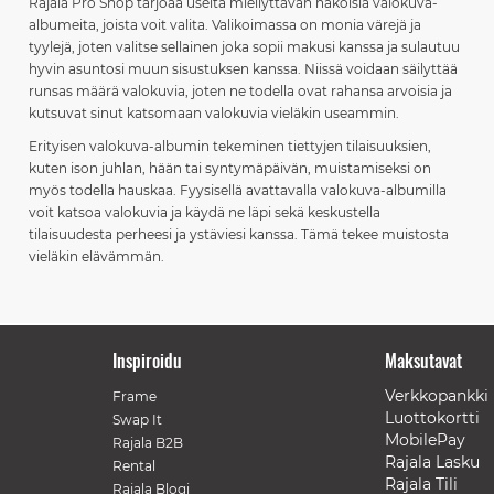
Rajala Pro Shop tarjoaa useita miellyttävän näköisiä valokuva-
albumeita, joista voit valita. Valikoimassa on monia värejä ja
tyylejä, joten valitse sellainen joka sopii makusi kanssa ja sulautuu
hyvin asuntosi muun sisustuksen kanssa. Niissä voidaan säilyttää
runsas määrä valokuvia, joten ne todella ovat rahansa arvoisia ja
kutsuvat sinut katsomaan valokuvia vieläkin useammin.
Erityisen valokuva-albumin tekeminen tiettyjen tilaisuuksien,
kuten ison juhlan, hään tai syntymäpäivän, muistamiseksi on
myös todella hauskaa. Fyysisellä avattavalla valokuva-albumilla
voit katsoa valokuvia ja käydä ne läpi sekä keskustella
tilaisuudesta perheesi ja ystäviesi kanssa. Tämä tekee muistosta
vieläkin elävämmän.
Inspiroidu
Maksutavat
Verkkopankki
Frame
Luottokortti
Swap It
MobilePay
Rajala B2B
Rajala Lasku
Rental
Rajala Tili
Rajala Blogi