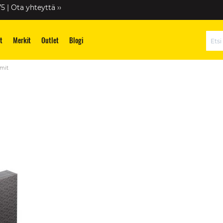
75 |
Ota yhteyttä ››
t
Merkit
Outlet
Blogi
Hae
umit