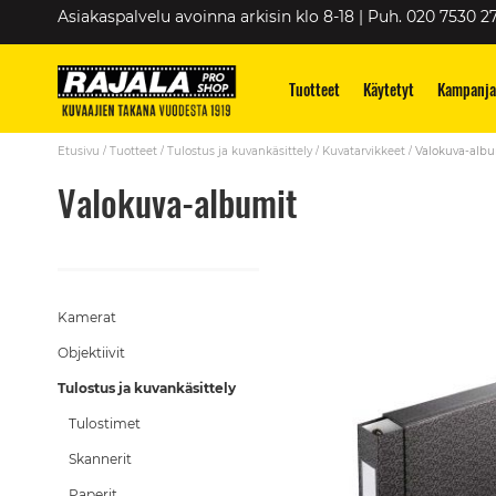
Skip
Asiakaspalvelu avoinna arkisin klo 8-18 | Puh. 020 7530 2
to
Content
Tuotteet
Käytetyt
Kampanja
Etusivu
Tuotteet
Tulostus ja kuvankäsittely
Kuvatarvikkeet
Valokuva-alb
Valokuva-albumit
Kamerat
Objektiivit
Tulostus ja kuvankäsittely
Tulostimet
Skannerit
Paperit