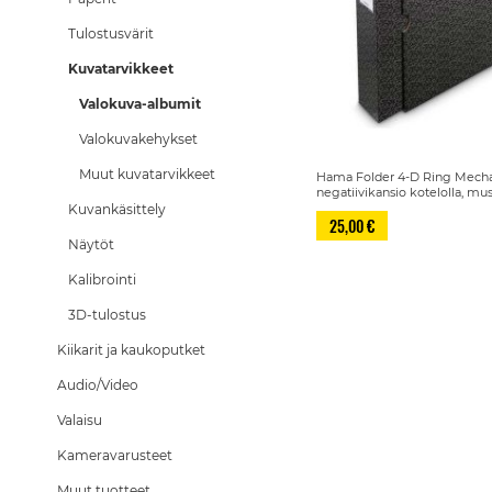
Tulostusvärit
Kuvatarvikkeet
Valokuva-albumit
Valokuvakehykset
Muut kuvatarvikkeet
Hama Folder 4-D Ring Mech
negatiivikansio kotelolla, m
Kuvankäsittely
25,00 €
Näytöt
Kalibrointi
3D-tulostus
Kiikarit ja kaukoputket
Audio/Video
Valaisu
Kameravarusteet
Muut tuotteet