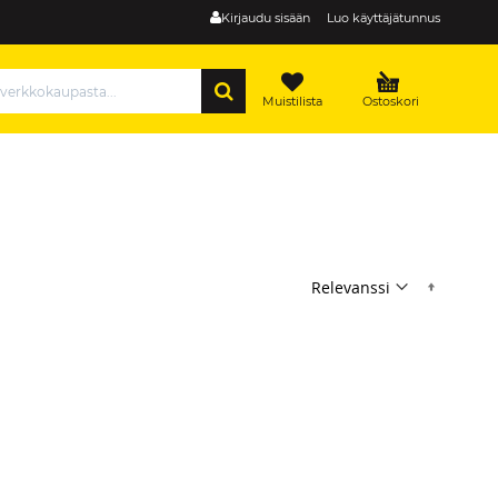
Kirjaudu sisään
Luo käyttäjätunnus
HAE
Muistilista
Ostoskori
Nousev