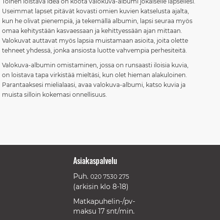
Toinen loistava idea on koota valokuva-albumi jokaiselle lapsellesi.
Useimmat lapset pitävät kovasti omien kuvien katselusta ajalta,
kun he olivat pienempiä, ja tekemällä albumin, lapsi seuraa myös
omaa kehitystään kasvaessaan ja kehittyessään ajan mittaan.
Valokuvat auttavat myös lapsia muistamaan asioita, joita olette
tehneet yhdessä, jonka ansiosta luotte vahvempia perhesiteitä.
Valokuva-albumin omistaminen, jossa on runsaasti iloisia kuvia,
on loistava tapa virkistää mieltäsi, kun olet hieman alakuloinen.
Parantaaksesi mielialaasi, avaa valokuva-albumi, katso kuvia ja
muista silloin kokemasi onnellisuus.
Asiakaspalvelu
Puh.
020 7530 275
(arkisin klo 8-18)
Matkapuhelin-/pv-
maksu 17 snt/min.