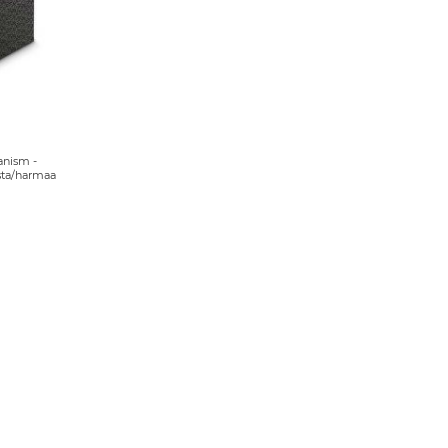
anism -
usta/harmaa
Sivu