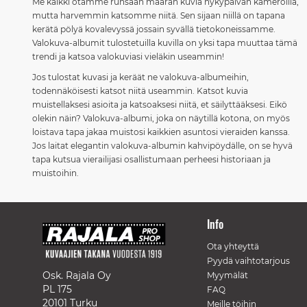
Me kaikki otamme runsaan määrän kuvia nykypäivän kameroilla,
mutta harvemmin katsomme niitä. Sen sijaan niillä on tapana
kerätä pölyä kovalevyssä jossain syvällä tietokoneissamme.
Valokuva-albumit tulostetuilla kuvilla on yksi tapa muuttaa tämä
trendi ja katsoa valokuviasi vieläkin useammin!
Jos tulostat kuvasi ja keräät ne valokuva-albumeihin,
todennäköisesti katsot niitä useammin. Katsot kuvia
muistellaksesi asioita ja katsoaksesi niitä, et säilyttääksesi. Eikö
olekin näin? Valokuva-albumi, joka on näytillä kotona, on myös
loistava tapa jakaa muistosi kaikkien asuntosi vieraiden kanssa.
Jos laitat elegantin valokuva-albumin kahvipöydälle, on se hyvä
tapa kutsua vierailijasi osallistumaan perheesi historiaan ja
muistoihin.
Info
Ota yhteyttä
Pyydä vaihtotarjous
Osk. Rajala Oy
Myymälät
PL 175
FAQ
20101 Turku
Meille töihin