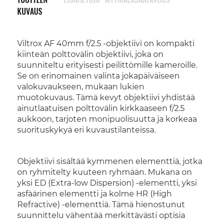
KUVAUS
Viltrox AF 40mm f/2.5 -objektiivi on kompakti
kiinteän polttovälin objektiivi, joka on
suunniteltu erityisesti peilittömille kameroille.
Se on erinomainen valinta jokapäiväiseen
valokuvaukseen, mukaan lukien
muotokuvaus. Tämä kevyt objektiivi yhdistää
ainutlaatuisen polttovälin kirkkaaseen f/2.5
aukkoon, tarjoten monipuolisuutta ja korkeaa
suorituskykyä eri kuvaustilanteissa.
Objektiivi sisältää kymmenen elementtiä, jotka
on ryhmitelty kuuteen ryhmään. Mukana on
yksi ED (Extra-low Dispersion) -elementti, yksi
asfäärinen elementti ja kolme HR (High
Refractive) -elementtiä. Tämä hienostunut
suunnittelu vähentää merkittävästi optisia