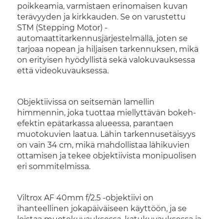
poikkeamia, varmistaen erinomaisen kuvan
terävyyden ja kirkkauden. Se on varustettu
STM (Stepping Motor) -
automaattitarkennusjärjestelmällä, joten se
tarjoaa nopean ja hiljaisen tarkennuksen, mikä
on erityisen hyödyllistä sekä valokuvauksessa
että videokuvauksessa.
Objektiivissa on seitsemän lamellin
himmennin, joka tuottaa miellyttävän bokeh-
efektin epätarkassa alueessa, parantaen
muotokuvien laatua. Lähin tarkennusetäisyys
on vain 34 cm, mikä mahdollistaa lähikuvien
ottamisen ja tekee objektiivista monipuolisen
eri sommitelmissa.
Viltrox AF 40mm f/2.5 -objektiivi on
ihanteellinen jokapäiväiseen käyttöön, ja se