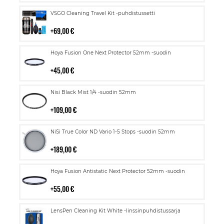
Lisää
VSGO Cleaning Travel Kit -puhdistussetti
ostoskoriin
69,00 €
Lisää
Hoya Fusion One Next Protector 52mm -suodin
ostoskoriin
45,00 €
Lisää
Nisi Black Mist 1/4 -suodin 52mm
ostoskoriin
109,00 €
Lisää
NiSi True Color ND Vario 1-5 Stops -suodin 52mm
ostoskoriin
189,00 €
Lisää
Hoya Fusion Antistatic Next Protector 52mm -suodin
ostoskoriin
55,00 €
Lisää
LensPen Cleaning Kit White -linssinpuhdistussarja
ostoskoriin