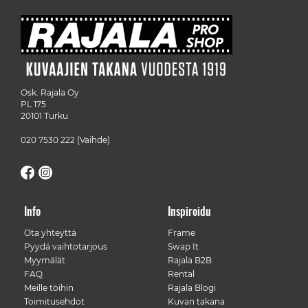
Osk. Rajala Oy
PL 175
20101 Turku
020 7530 222
(Vaihde)
Info
Inspiroidu
Ota yhteyttä
Frame
Pyydä vaihtotarjous
Swap It
Myymälät
Rajala B2B
FAQ
Rental
Meille töihin
Rajala Blogi
Toimitusehdot
Kuvan takana