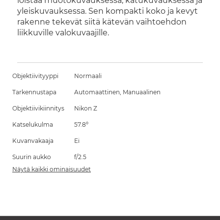
loistaa muotokuvauksessa, katukuvauksessa ja
yleiskuvauksessa. Sen kompakti koko ja kevyt
rakenne tekevät siitä kätevän vaihtoehdon
liikkuville valokuvaajille.
Objektiivityyppi
Normaali
Tarkennustapa
Automaattinen, Manuaalinen
Objektiivikiinnitys
Nikon Z
Katselukulma
57.8º
Kuvanvakaaja
Ei
Suurin aukko
f/2.5
Näytä kaikki ominaisuudet