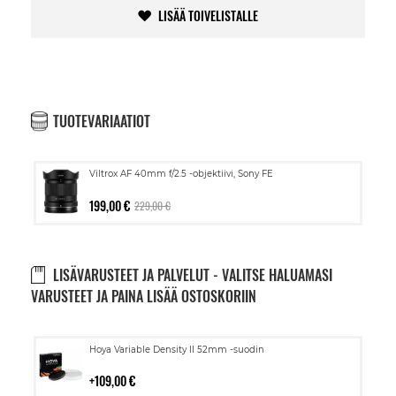
LISÄÄ TOIVELISTALLE
TUOTEVARIAATIOT
Viltrox AF 40mm f/2.5 -objektiivi, Sony FE
199,00 €
229,00 €
LISÄVARUSTEET JA PALVELUT - VALITSE HALUAMASI
VARUSTEET JA PAINA LISÄÄ OSTOSKORIIN
Lisää
Hoya Variable Density II 52mm -suodin
ostoskoriin
109,00 €