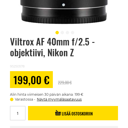
Viltrox AF 40mm f/2.5 -
Skip
to
objektiivi, Nikon Z
the
beginning
of
the
95250578
images
gallery
Alennushinta
199,00 €
229,00 €
Alin hinta viimeisen 30 päivän aikana: 199 €
Varastossa
Näytä myymäläsaatavuus
LISÄÄ OSTOSKORIIN