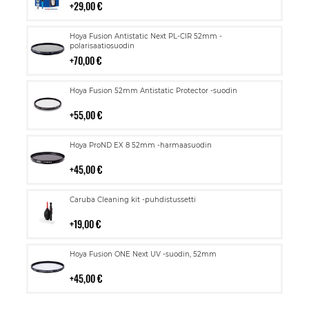
29,00 €
Lisää
Hoya Fusion Antistatic Next PL-CIR 52mm -
ostoskoriin
polarisaatiosuodin
70,00 €
Lisää
Hoya Fusion 52mm Antistatic Protector -suodin
ostoskoriin
55,00 €
Lisää
Hoya ProND EX 8 52mm -harmaasuodin
ostoskoriin
45,00 €
Lisää
Caruba Cleaning kit -puhdistussetti
ostoskoriin
19,00 €
Lisää
Hoya Fusion ONE Next UV -suodin, 52mm
ostoskoriin
45,00 €