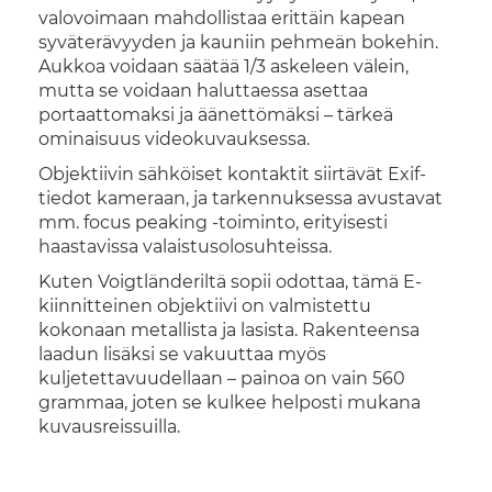
valovoimaan mahdollistaa erittäin kapean
syväterävyyden ja kauniin pehmeän bokehin.
Aukkoa voidaan säätää 1/3 askeleen välein,
mutta se voidaan haluttaessa asettaa
portaattomaksi ja äänettömäksi – tärkeä
ominaisuus videokuvauksessa.
Objektiivin sähköiset kontaktit siirtävät Exif-
tiedot kameraan, ja tarkennuksessa avustavat
mm. focus peaking -toiminto, erityisesti
haastavissa valaistusolosuhteissa.
Kuten Voigtländeriltä sopii odottaa, tämä E-
kiinnitteinen objektiivi on valmistettu
kokonaan metallista ja lasista. Rakenteensa
laadun lisäksi se vakuuttaa myös
kuljetettavuudellaan – painoa on vain 560
grammaa, joten se kulkee helposti mukana
kuvausreissuilla.