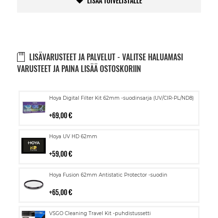
LISÄÄ TOIVELISTALLE
LISÄVARUSTEET JA PALVELUT - VALITSE HALUAMASI
VARUSTEET JA PAINA LISÄÄ OSTOSKORIIN
Lisää
Hoya Digital Filter Kit 62mm -suodinsarja (UV/CIR-PL/ND8)
ostoskoriin
69,00 €
Lisää
Hoya UV HD 62mm
ostoskoriin
59,00 €
Lisää
Hoya Fusion 62mm Antistatic Protector -suodin
ostoskoriin
65,00 €
Lisää
VSGO Cleaning Travel Kit -puhdistussetti