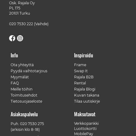
Osk. Rajala Oy
PL 175
20101 Turku
020 7530 222
(Vaihde)
Info
Inspiroidu
Ota yhteyttä
Frame
Pyydä vaihtotarjous
Swap It
Myymälät
Rajala B2B
FAQ
Rental
Meille töihin
Rajala Blogi
Toimitusehdot
Kuvan takana
Tietosuojaseloste
Tilaa uutiskirje
Asiakaspalvelu
Maksutavat
Verkkopankki
Puh.
020 7530 275
Luottokortti
(arkisin klo 8-18)
MobilePay