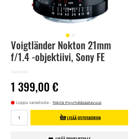
Voigtländer Nokton 21mm
Skip
to
f/1.4 -objektiivi, Sony FE
the
beginning
of
the
24V106184
images
gallery
1 399,00 €
Loppu varastosta
Näytä myymäläsaatavuus
LISÄÄ OSTOSKORIIN