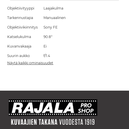
Objektiivityyppi
Laajakulma
Tarkennustapa
Manuaalinen
Objektiivikiinnitys
Sony FE
Katselukulma
90.8°
Kuvanvakaaja
Ei
Suurin aukko
f/1.4
Näytä kaikki ominaisuudet