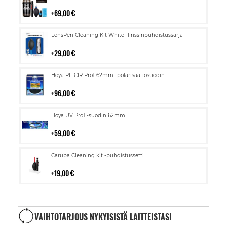
ostoskoriin
69,00 €
Lisää
LensPen Cleaning Kit White -linssinpuhdistussarja
ostoskoriin
29,00 €
Lisää
Hoya PL-CIR Pro1 62mm -polarisaatiosuodin
ostoskoriin
96,00 €
Lisää
Hoya UV Pro1 -suodin 62mm
ostoskoriin
59,00 €
Lisää
Caruba Cleaning kit -puhdistussetti
ostoskoriin
19,00 €
VAIHTOTARJOUS NYKYISISTÄ LAITTEISTASI