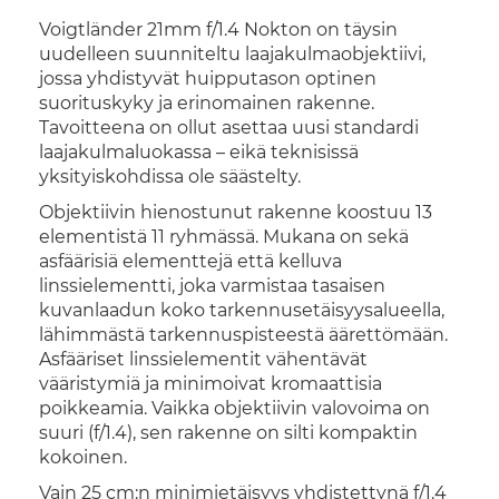
Voigtländer 21mm f/1.4 Nokton on täysin
uudelleen suunniteltu laajakulmaobjektiivi,
jossa yhdistyvät huipputason optinen
suorituskyky ja erinomainen rakenne.
Tavoitteena on ollut asettaa uusi standardi
laajakulmaluokassa – eikä teknisissä
yksityiskohdissa ole säästelty.
Objektiivin hienostunut rakenne koostuu 13
elementistä 11 ryhmässä. Mukana on sekä
asfäärisiä elementtejä että kelluva
linssielementti, joka varmistaa tasaisen
kuvanlaadun koko tarkennusetäisyysalueella,
lähimmästä tarkennuspisteestä äärettömään.
Asfääriset linssielementit vähentävät
vääristymiä ja minimoivat kromaattisia
poikkeamia. Vaikka objektiivin valovoima on
suuri (f/1.4), sen rakenne on silti kompaktin
kokoinen.
Vain 25 cm:n minimietäisyys yhdistettynä f/1.4