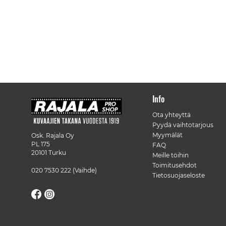
Info
Ota yhteyttä
Pyydä vaihtotarjous
Myymälät
Osk. Rajala Oy
PL 175
FAQ
20101 Turku
Meille töihin
Toimitusehdot
020 7530 222
(Vaihde)
Tietosuojaseloste