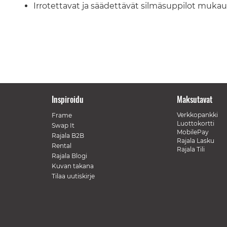
Irrotettavat ja säädettävät silmäsuppilot muka
Inspiroidu
Maksutavat
Verkkopankki
Frame
Luottokortti
Swap It
MobilePay
Rajala B2B
Rajala Lasku
Rental
Rajala Tili
Rajala Blogi
Kuvan takana
Tilaa uutiskirje