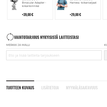
ostoskoriin
ostoskoriin
Binocular Adapter -
Harness -kiikarivaljaat
kiikarikiinnike
39,00 €
29,00 €
VAIHTOTARJOUS NYKYISISTÄ LAITTEISTASI
MERKKI JA MALLI
K
TUOTTEEN KUVAUS
LISÄTIETOJA
MYYMÄLÄSAATAVUUS