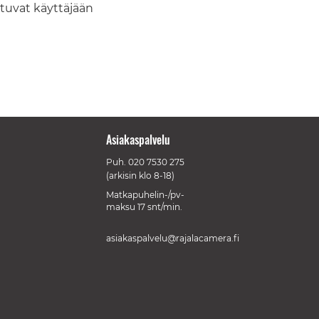
utuvat käyttäjään
Asiakaspalvelu
Puh.
020 7530 275
(arkisin klo 8-18)
Matkapuhelin-/pv-
maksu 17 snt/min.
asiakaspalvelu@rajalacamera.fi