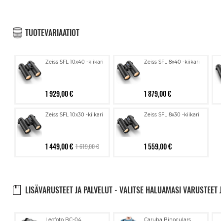
TUOTEVARIAATIOT
Zeiss SFL 10x40 -kiikari
Zeiss SFL 8x40 -kiikari
1 929,00 €
1 879,00 €
Zeiss SFL 10x30 -kiikari
Zeiss SFL 8x30 -kiikari
1 449,00 €
1 559,00 €
1 619,00 €
LISÄVARUSTEET JA PALVELUT - VALITSE HALUAMASI VARUSTEET 
Lisää
Lisää
Leofoto BC-04
Caruba Binoculars