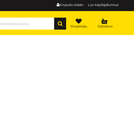
Kirjaudu sisään
Luo käyttäjätunnus
HAE
Muistilista
Ostoskori