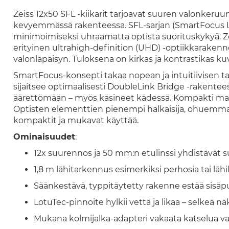
Zeiss 12x50 SFL -kiikarit tarjoavat suuren valonker
kevyemmässä rakenteessa. SFL-sarjan (SmartFocus Li
minimoimiseksi uhraamatta optista suorituskykyä. Ze
erityinen ultrahigh-definition (UHD) -optiikkarakenne
valonläpäisyn. Tuloksena on kirkas ja kontrastikas ku
SmartFocus-konsepti takaa nopean ja intuitiivisen t
sijaitsee optimaalisesti DoubleLink Bridge -rakenteessa
äärettömään – myös käsineet kädessä. Kompakti ma
Optisten elementtien pienempi halkaisija, ohuemmat li
kompaktit ja mukavat käyttää.
Ominaisuudet
:
12x suurennos ja 50 mm:n etulinssi yhdistävät
1,8 m lähitarkennus esimerkiksi perhosia tai lähi
Säänkestävä, typpitäytetty rakenne estää sisä
LotuTec-pinnoite hylkii vettä ja likaa – selkeä 
Mukana kolmijalka-adapteri vakaata katselua v