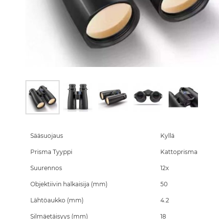
Skip
to
the
Sääsuojaus
Kyllä
beginning
Prisma Tyyppi
Kattoprisma
of
the
Suurennos
12x
images
gallery
Objektiivin halkaisija (mm)
50
Lähtöaukko (mm)
4.2
Silmäetäisyys (mm)
18