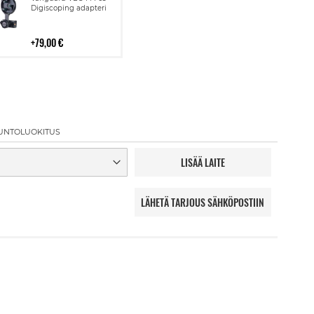
ostoskoriin
Digiscoping adapteri
79,00 €
UNTOLUOKITUS
LISÄÄ LAITE
LÄHETÄ TARJOUS SÄHKÖPOSTIIN