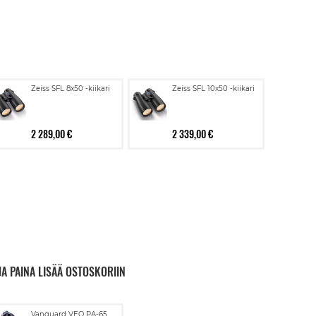
Zeiss SFL 8x50 -kiikari
Zeiss SFL 10x50 -kiikari
2 289,00 €
2 339,00 €
JA PAINA LISÄÄ OSTOSKORIIN
Lisää
Vanguard VEO PA-65