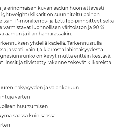
uun ja erinomaisen kuvanlaadun huomattavasti
ghtweight) kiikarit on suunniteltu painon
issin T*-monikerros- ja LotuTec-pinnoitteet sekä
 varmistavat luonnollisen väritoiston ja 90 %
va aamun ja illan hämärässäkin.
arkennuksen yhdellä kädellä. Tarkennusrulla
 ja vaatii vain 1,4 kierrosta lähietäisyydestä
gnesiumrunko on kevyt mutta erittäin kestävä.
nssit ja tiivistetty rakenne tekevät kiikareista
 suuren näkyvyyden ja valonkeruun
lintuja varten
puolisen huurtumisen
näkymä säässä kuin säässä
arten