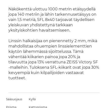
Näkökenttä ulottuu 1000 metrin etäisyydellä
jopa 140 metriin ja lähin tarkennusetäisyys on
vain 1,5 metriä, SFL 8x40 tarjoavat täydellisen
yleiskuvan yhdistettynä tarkkaan
yksityiskohtien havaitsemiseen.
Linssin halkaisijaa on pienennetty 2 mm, mikä
mahdollistaa ohuempien linssielementtien
käytön lähemmässä sijoittelussa. Tämä
vähentää kiikarien painoa jopa 20% ja
tilavuutta jopa 13% verrattuna ZEISS Victory SF
-malleihin. Tuloksena SFL-kiikarit ovat jopa 30%
kevyempiä kuin kilpailijoiden vastaavat
tuotteet.
Sääsuojaus
Kyllä
Prisma
Kattoprisma