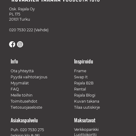
Osk. Rajala Oy
PL 175
20101 Turku
020 7530 222
(Vaihde)
Info
Inspiroidu
Ota yhteyttä
Frame
Pyydä vaihtotarjous
Swap It
Myymälät
Rajala B2B
FAQ
Rental
Meille töihin
Rajala Blogi
Toimitusehdot
Kuvan takana
Tietosuojaseloste
Tilaa uutiskirje
Asiakaspalvelu
Maksutavat
Verkkopankki
Puh.
020 7530 275
Luottokortti
(arkisin klo 8-18)