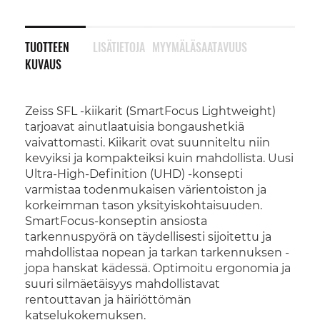
TUOTTEEN
LISÄTIETOJA
MYYMÄLÄSAATAVUUS
KUVAUS
Zeiss SFL -kiikarit (SmartFocus Lightweight)
tarjoavat ainutlaatuisia bongaushetkiä
vaivattomasti. Kiikarit ovat suunniteltu niin
kevyiksi ja kompakteiksi kuin mahdollista. Uusi
Ultra-High-Definition (UHD) -konsepti
varmistaa todenmukaisen värientoiston ja
korkeimman tason yksityiskohtaisuuden.
SmartFocus-konseptin ansiosta
tarkennuspyörä on täydellisesti sijoitettu ja
mahdollistaa nopean ja tarkan tarkennuksen -
jopa hanskat kädessä. Optimoitu ergonomia ja
suuri silmäetäisyys mahdollistavat
rentouttavan ja häiriöttömän
katselukokemuksen.