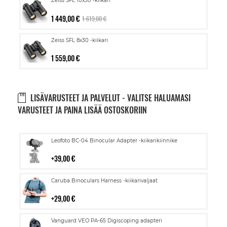
Zeiss SFL 10x30 -kiikari
1 449,00 €
1 619,00 €
Zeiss SFL 8x30 -kiikari
1 559,00 €
LISÄVARUSTEET JA PALVELUT - VALITSE HALUAMASI
VARUSTEET JA PAINA LISÄÄ OSTOSKORIIN
Lisää
Leofoto BC-04 Binocular Adapter -kiikarikiinnike
ostoskoriin
39,00 €
Lisää
Caruba Binoculars Harness -kiikarivaljaat
ostoskoriin
29,00 €
Lisää
Vanguard VEO PA-65 Digiscoping adapteri