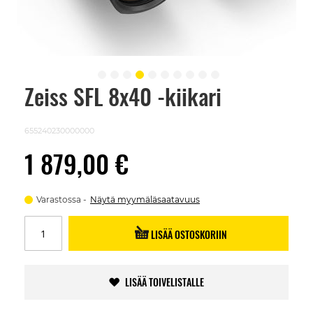
Zeiss SFL 8x40 -kiikari
Skip
to
the
beginning
655240230000000
of
the
1 879,00 €
images
gallery
Varastossa
Näytä myymäläsaatavuus
LISÄÄ OSTOSKORIIN
LISÄÄ TOIVELISTALLE