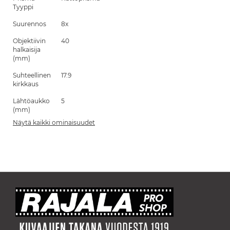
Tyyppi
Suurennos
8x
Objektiivin
40
halkaisija
(mm)
Suhteellinen
17.9
kirkkaus
Lähtöaukko
5
(mm)
Näytä kaikki ominaisuudet