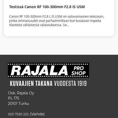
Testissä Canon RF 100-300mm F2.8 IS USM
Canon RF 100-300mm F2.8 L IS USM on valovoimainen telezoom,
jonka ominaisuudet ovat parhaimmillaan kun kuvataan nopeita
tilanteita vähäisessä valaistuksessa. Se...
Osk. Rajala Oy
PL 175
20101 Turku
(Vaihde)
020 7530 222