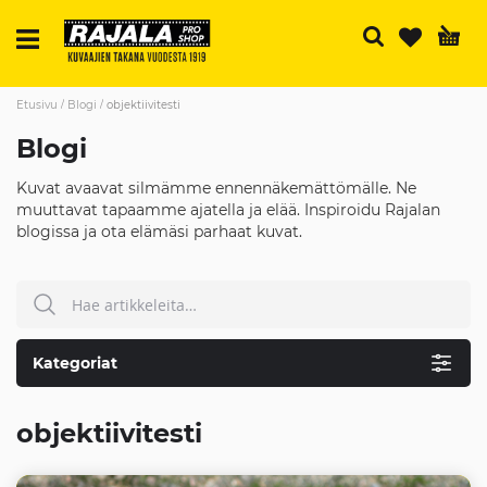
H
Etusivu
Blogi
objektiivitesti
Blogi
Kuvat avaavat silmämme ennennäkemättömälle. Ne
muuttavat tapaamme ajatella ja elää. Inspiroidu Rajalan
blogissa ja ota elämäsi parhaat kuvat.
Hae
HAE
Kategoriat
objektiivitesti