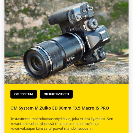
OM SYSTEM
OBJEKTIIVITESTI
OM System M.Zuiko ED 90mm F3.5 Macro IS PRO
Testasimme makrokuvausobjektiivin, joka ei jätä kylmäksi. Sen
kuvautumissuhde yhdessä reilunpituisen polttovälin ja
kuvanvakaajan kanssa tarjoavat mahdollisuuden...