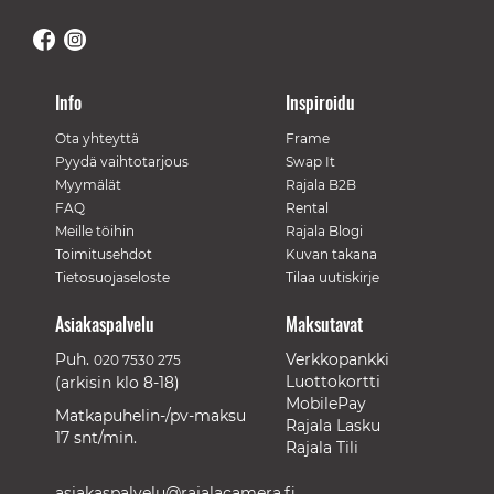
Info
Inspiroidu
Ota yhteyttä
Frame
Pyydä vaihtotarjous
Swap It
Myymälät
Rajala B2B
FAQ
Rental
Meille töihin
Rajala Blogi
Toimitusehdot
Kuvan takana
Tietosuojaseloste
Tilaa uutiskirje
Asiakaspalvelu
Maksutavat
Puh.
Verkkopankki
020 7530 275
Luottokortti
(arkisin klo 8-18)
MobilePay
Matkapuhelin-/pv-maksu
Rajala Lasku
17 snt/min.
Rajala Tili
asiakaspalvelu@rajalacamera.fi