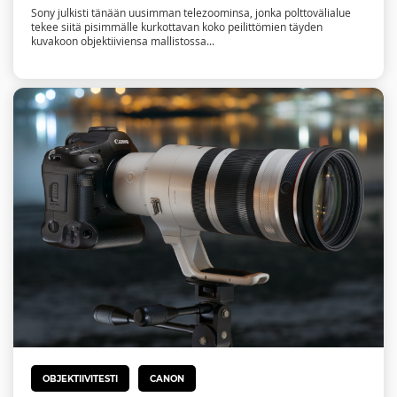
Sony julkisti tänään uusimman telezoominsa, jonka polttovälialue
tekee siitä pisimmälle kurkottavan koko peilittömien täyden
kuvakoon objektiiviensa mallistossa...
OBJEKTIIVITESTI
CANON