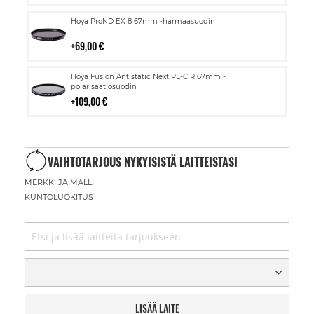
Lisää
Hoya ProND EX 8 67mm -harmaasuodin
ostoskoriin
69,00 €
Lisää
Hoya Fusion Antistatic Next PL-CIR 67mm -
ostoskoriin
polarisaatiosuodin
109,00 €
VAIHTOTARJOUS NYKYISISTÄ LAITTEISTASI
MERKKI JA MALLI
KUNTOLUOKITUS
LISÄÄ LAITE