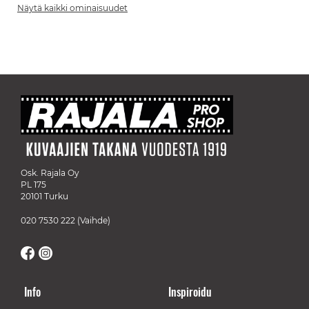
Näytä kaikki ominaisuudet
Osk. Rajala Oy
PL 175
20101 Turku
020 7530 222
(Vaihde)
Info
Inspiroidu