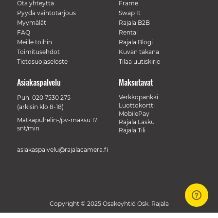
Ota yhteyttä
Frame
Pyydä vaihtotarjous
Swap It
Myymälät
Rajala B2B
FAQ
Rental
Meille töihin
Rajala Blogi
Toimitusehdot
Kuvan takana
Tietosuojaseloste
Tilaa uutiskirje
Asiakaspalvelu
Maksutavat
Verkkopankki
Puh.
020 7530 275
Luottokortti
(arkisin klo 8-18)
MobilePay
Matkapuhelin-/pv-maksu 17
Rajala Lasku
snt/min.
Rajala Tili
asiakaspalvelu@rajalacamera.fi
Copyright © 2025 Osakeyhtiö Osk. Rajala
// Track a page view, by UPI