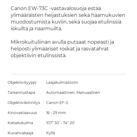
Canon EW-73C -vastavalosuoja estää
ylimääräisten heijastuksien sekä haamukuvien
muodostumista kuviin, sekä suojaa etulinssiä
iskuilta ja naarmuilta.
Mikrokuituliinan avulla putsaat nopeasti ja
helposti ylimääriset roskat ja rasvatahrat
objektiivin etulinssistä.
Objektiivityyppi
Laajakulmazoom
Tarkennustapa
Automaattinen, Manuaalinen
Objektiivikiinnitys
Canon EF-S
Kinovastaavuus
16 - 29 mm
Katselukulma
107° 30' - 74° 20'
Kuvanvakaaja
Kyllä