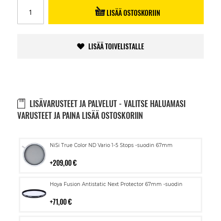
LISÄÄ OSTOSKORIIN
LISÄÄ TOIVELISTALLE
LISÄVARUSTEET JA PALVELUT - VALITSE HALUAMASI
VARUSTEET JA PAINA LISÄÄ OSTOSKORIIN
Lisää
NiSi True Color ND Vario 1-5 Stops -suodin 67mm
ostoskoriin
209,00 €
Lisää
Hoya Fusion Antistatic Next Protector 67mm -suodin
ostoskoriin
71,00 €