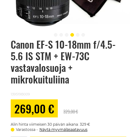
Canon EF-S 10-18mm f/4.5-
Skip
to
5.6 IS STM + EW-73C
the
beginning
of
vastavalosuoja +
the
images
mikrokuituliina
gallery
139519B009
Alennushinta
269,00 €
329,00 €
Alin hinta viimeisen 30 päivän aikana: 329 €
Varastossa
Näytä myymäläsaatavuus