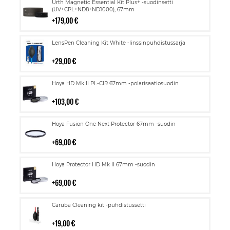
Lisää
Urth Magnetic Essential Kit Plus+ -suodinsetti
ostoskoriin
(UV+CPL+ND8+ND1000), 67mm
179,00 €
Lisää
LensPen Cleaning Kit White -linssinpuhdistussarja
ostoskoriin
29,00 €
Lisää
Hoya HD Mk II PL-CIR 67mm -polarisaatiosuodin
ostoskoriin
103,00 €
Lisää
Hoya Fusion One Next Protector 67mm -suodin
ostoskoriin
69,00 €
Lisää
Hoya Protector HD Mk II 67mm -suodin
ostoskoriin
69,00 €
Lisää
Caruba Cleaning kit -puhdistussetti
ostoskoriin
19,00 €