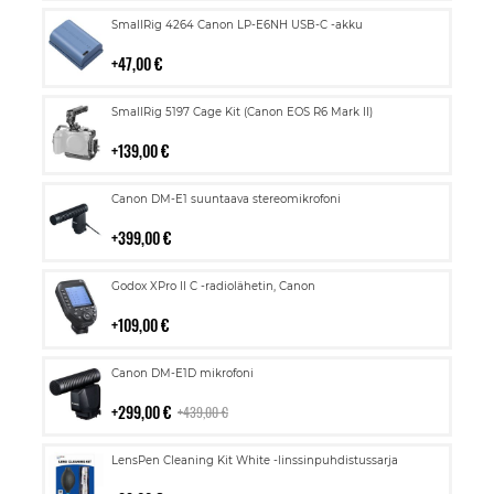
Lisää
SmallRig 4264 Canon LP-E6NH USB-C -akku
ostoskoriin
47,00 €
Lisää
SmallRig 5197 Cage Kit (Canon EOS R6 Mark II)
ostoskoriin
139,00 €
Lisää
Canon DM-E1 suuntaava stereomikrofoni
ostoskoriin
399,00 €
Lisää
Godox XPro II C -radiolähetin, Canon
ostoskoriin
109,00 €
Lisää
Canon DM-E1D mikrofoni
ostoskoriin
299,00 €
439,00 €
Lisää
LensPen Cleaning Kit White -linssinpuhdistussarja
ostoskoriin