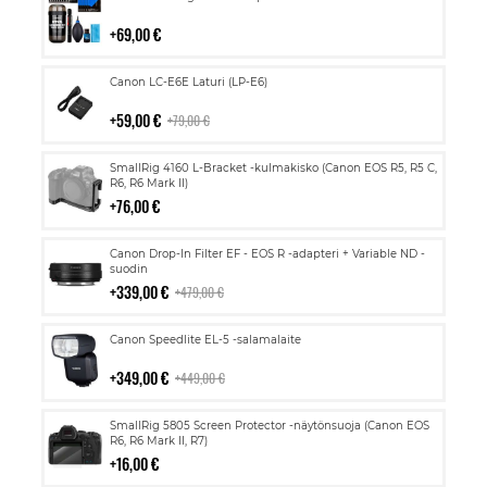
ostoskoriin
69,00 €
Lisää
Canon LC-E6E Laturi (LP-E6)
ostoskoriin
59,00 €
79,00 €
Lisää
SmallRig 4160 L-Bracket -kulmakisko (Canon EOS R5, R5 C,
ostoskoriin
R6, R6 Mark II)
76,00 €
Lisää
Canon Drop-In Filter EF - EOS R -adapteri + Variable ND -
ostoskoriin
suodin
339,00 €
479,00 €
Lisää
Canon Speedlite EL-5 -salamalaite
ostoskoriin
349,00 €
449,00 €
Lisää
SmallRig 5805 Screen Protector -näytönsuoja (Canon EOS
ostoskoriin
R6, R6 Mark II, R7)
16,00 €