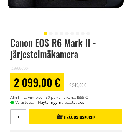
Canon EOS R6 Mark II -
Skip
to
järjestelmäkamera
the
beginning
of
the
135666C004
images
gallery
Alennushinta
2 099,00 €
2 249,00 €
Alin hinta viimeisen 30 päivän aikana: 1999 €
Varastossa
Näytä myymäläsaatavuus
LISÄÄ OSTOSKORIIN