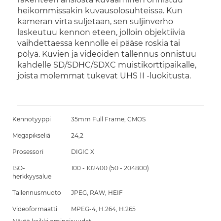
heikommissakin kuvausolosuhteissa. Kun
kameran virta suljetaan, sen suljinverho
laskeutuu kennon eteen, jolloin objektiivia
vaihdettaessa kennolle ei pääse roskia tai
pölyä. Kuvien ja videoiden tallennus onnistuu
kahdelle SD/SDHC/SDXC muistikorttipaikalle,
joista molemmat tukevat UHS II -luokitusta.
Kennotyyppi
35mm Full Frame, CMOS
Megapikseliä
24,2
Prosessori
DIGIC X
ISO-
100 - 102400 (50 - 204800)
herkkyysalue
Tallennusmuoto
JPEG, RAW, HEIF
Videoformaatti
MPEG-4, H.264, H.265