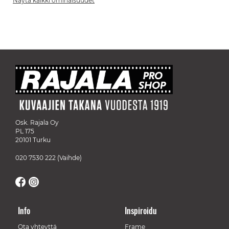
Näytä kaikki ominaisuudet
Osk. Rajala Oy
PL 175
20101 Turku
020 7530 222
(Vaihde)
Info
Inspiroidu
Ota yhteyttä
Frame