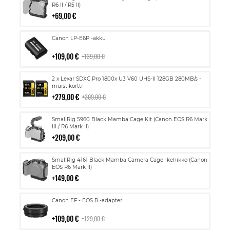
ostoskoriin
R6 II / R5 II)
69,00 €
Lisää
Canon LP-E6P -akku
ostoskoriin
109,00 €
139,00 €
Lisää
2 x Lexar SDXC Pro 1800x U3 V60 UHS-II 128GB 280MB/s -
ostoskoriin
muistikortti
279,00 €
309,00 €
Lisää
SmallRig 5960 Black Mamba Cage Kit (Canon EOS R6 Mark
ostoskoriin
III / R6 Mark II)
209,00 €
Lisää
SmallRig 4161 Black Mamba Camera Cage -kehikko (Canon
ostoskoriin
EOS R6 Mark II)
149,00 €
Lisää
Canon EF - EOS R -adapteri
ostoskoriin
109,00 €
129,00 €