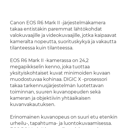
Canon EOS R6 Mark II -järjestelmäkamera
takaa entistäkin paremmat lähtökohdat
valokuvaajille ja videokuvaajille, jotka kaipaavat
kameralta nopeutta, suorituskykyä ja vakautta
tilanteessa kuin tilanteessa.
EOS R6 Mark II -kamerassa on 24,2
megapikkselin kenno, joka tuottaa
yksityiskohtaiset kuvat minimoiden kuvaan
muodostuvaa kohinaa. DIGIC X -prosessori
takaa tarkennusjärjestelmän luotettavan
toiminnan, suuren kuvanopeuden sekä
kameran ja objektiivin yhtäaikaisen
kuvanvakautuksen.
Erinomainen kuvanopeus on suuri etu etenkin
urheilu-, tapahtuma- ja luontokuvaamisessa.