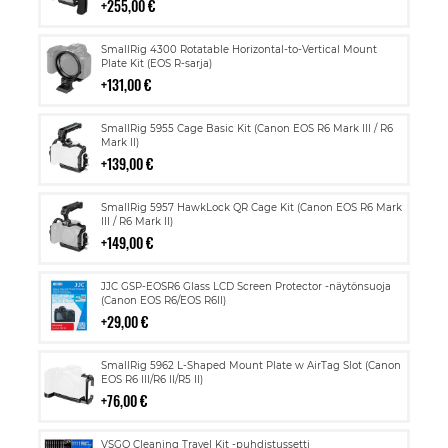
255,00 €
Lisää
SmallRig 4300 Rotatable Horizontal-to-Vertical Mount
ostoskoriin
Plate Kit (EOS R-sarja)
131,00 €
Lisää
SmallRig 5955 Cage Basic Kit (Canon EOS R6 Mark III / R6
ostoskoriin
Mark II)
139,00 €
Lisää
SmallRig 5957 HawkLock QR Cage Kit (Canon EOS R6 Mark
ostoskoriin
III / R6 Mark II)
149,00 €
Lisää
JJC GSP-EOSR6 Glass LCD Screen Protector -näytönsuoja
ostoskoriin
(Canon EOS R6/EOS R6II)
29,00 €
Lisää
SmallRig 5962 L-Shaped Mount Plate w AirTag Slot (Canon
ostoskoriin
EOS R6 III/R6 II/R5 II)
76,00 €
Lisää
VSGO Cleaning Travel Kit -puhdistussetti