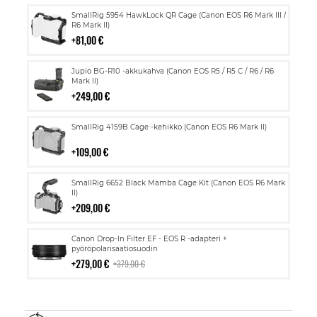
Lisää
SmallRig 5954 HawkLock QR Cage (Canon EOS R6 Mark III /
ostoskoriin
R6 Mark II)
81,00 €
Lisää
Jupio BG-R10 -akkukahva (Canon EOS R5 / R5 C / R6 / R6
ostoskoriin
Mark II)
249,00 €
Lisää
SmallRig 4159B Cage -kehikko (Canon EOS R6 Mark II)
ostoskoriin
109,00 €
Lisää
SmallRig 6652 Black Mamba Cage Kit (Canon EOS R6 Mark
ostoskoriin
II)
209,00 €
Lisää
Canon Drop-In Filter EF - EOS R -adapteri +
ostoskoriin
pyöröpolarisaatiosuodin
279,00 €
379,00 €