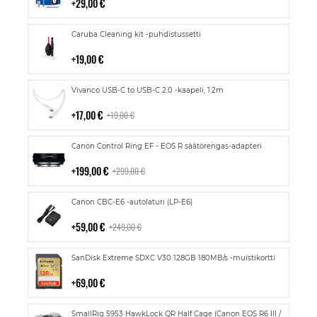
29,00 €
Lisää
Caruba Cleaning kit -puhdistussetti
ostoskoriin
19,00 €
Lisää
Vivanco USB-C to USB-C 2.0 -kaapeli, 1.2m
ostoskoriin
17,00 €
19,00 €
Lisää
Canon Control Ring EF - EOS R säätörengas-adapteri
ostoskoriin
199,00 €
299,00 €
Lisää
Canon CBC-E6 -autolaturi (LP-E6)
ostoskoriin
59,00 €
249,00 €
Lisää
SanDisk Extreme SDXC V30 128GB 180MB/s -muistikortti
ostoskoriin
69,00 €
Lisää
SmallRig 5953 HawkLock QR Half Cage (Canon EOS R6 III /