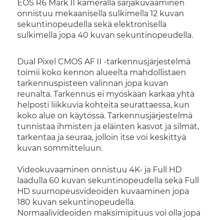
EOS R6 Mark II kameralla sarjakuvaaminen
onnistuu mekaanisella sulkimella 12 kuvan
sekuntinopeudella sekä elektronisella
sulkimella jopa 40 kuvan sekuntinopeudella.
Dual Pixel CMOS AF II -tarkennusjärjestelmä
toimii koko kennon alueelta mahdollistaen
tarkennuspisteen valinnan jopa kuvan
reunalta. Tarkennus ei myöskään karkaa yhtä
helposti liikkuvia kohteita seurattaessa, kun
koko alue on käytössä. Tarkennusjärjestelmä
tunnistaa ihmisten ja eläinten kasvot ja silmät,
tarkentaa ja seuraa, jolloin itse voi keskittyä
kuvan sommitteluun.
Videokuvaaminen onnistuu 4K- ja Full HD
laadulla 60 kuvan sekuntinopeudella sekä Full
HD suurnopeusvideoiden kuvaaminen jopa
180 kuvan sekuntinopeudella.
Normaalivideoiden maksimipituus voi olla jopa