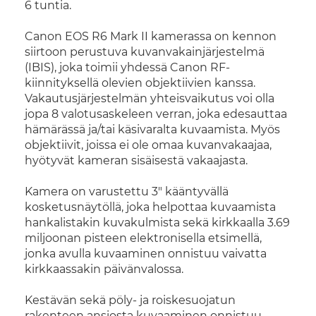
6 tuntia.
Canon EOS R6 Mark II kamerassa on kennon
siirtoon perustuva kuvanvakainjärjestelmä
(IBIS), joka toimii yhdessä Canon RF-
kiinnityksellä olevien objektiivien kanssa.
Vakautusjärjestelmän yhteisvaikutus voi olla
jopa 8 valotusaskeleen verran, joka edesauttaa
hämärässä ja/tai käsivaralta kuvaamista. Myös
objektiivit, joissa ei ole omaa kuvanvakaajaa,
hyötyvät kameran sisäisestä vakaajasta.
Kamera on varustettu 3" kääntyvällä
kosketusnäytöllä, joka helpottaa kuvaamista
hankalistakin kuvakulmista sekä kirkkaalla 3.69
miljoonan pisteen elektronisella etsimellä,
jonka avulla kuvaaminen onnistuu vaivatta
kirkkaassakin päivänvalossa.
Kestävän sekä pöly- ja roiskesuojatun
rakenteen ansiosta kuvaaminen onnistuu