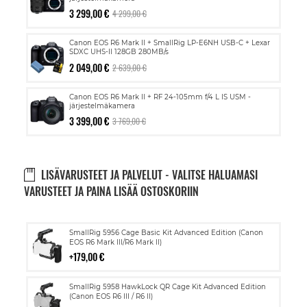
3 299,00 €
4 299,00 €
Canon EOS R6 Mark II + SmallRig LP-E6NH USB-C + Lexar
SDXC UHS-II 128GB 280MB/s
2 049,00 €
2 639,00 €
Canon EOS R6 Mark II + RF 24-105mm f/4 L IS USM -
järjestelmäkamera
3 399,00 €
3 769,00 €
LISÄVARUSTEET JA PALVELUT - VALITSE HALUAMASI
VARUSTEET JA PAINA LISÄÄ OSTOSKORIIN
Lisää
SmallRig 5956 Cage Basic Kit Advanced Edition (Canon
ostoskoriin
EOS R6 Mark III/R6 Mark II)
179,00 €
Lisää
SmallRig 5958 HawkLock QR Cage Kit Advanced Edition
ostoskoriin
(Canon EOS R6 III / R6 II)