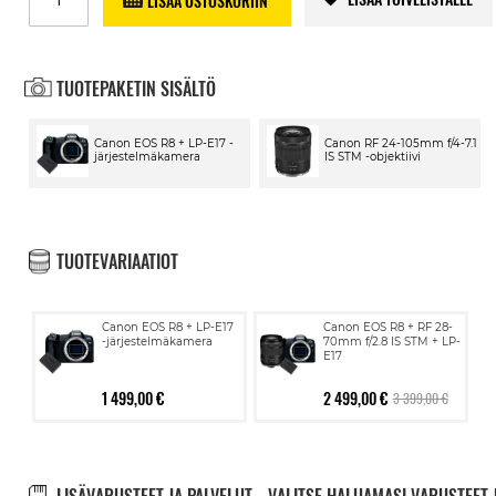
LISÄÄ OSTOSKORIIN
TUOTEPAKETIN SISÄLTÖ
Canon EOS R8 + LP-E17 -
Canon RF 24-105mm f/4-7.1
järjestelmäkamera
IS STM -objektiivi
TUOTEVARIAATIOT
Canon EOS R8 + LP-E17
Canon EOS R8 + RF 28-
-järjestelmäkamera
70mm f/2.8 IS STM + LP-
E17
1 499,00 €
2 499,00 €
3 399,00 €