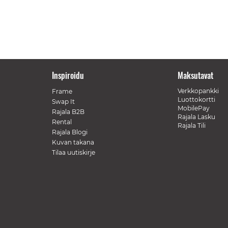
Inspiroidu
Maksutavat
Verkkopankki
Frame
Luottokortti
Swap It
MobilePay
Rajala B2B
Rajala Lasku
Rental
Rajala Tili
Rajala Blogi
Kuvan takana
Tilaa uutiskirje