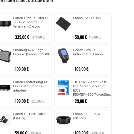
JA PAINA LISÄÄ OSTOSKORIIN
Lisää
Lisää
Canon Drop-In Filter EF
Canon LP-E17 -akku
ostoskoriin
ostoskoriin
- EOS R -adapteri +
Variable ND -suodin
339,00 €
59,00 €
479,00 €
79,00 €
Lisää
Lisää
SmallRig 4212 Cage -
Godox XPro II C -
ostoskoriin
ostoskoriin
kehikko (Canon EOS R8)
radiolähetin, Canon
109,00 €
109,00 €
Lisää
Lisää
Canon Control Ring EF -
JJC GSP-G7XM3 Glass
ostoskoriin
ostoskoriin
EOS R säätörengas-
LCD Screen Protector
adapteri
(EOS
R50/R8/M200/PowerShot
G7X III)
199,00 €
29,00 €
299,00 €
Lisää
Lisää
Canon LC-E17E -laturi
Canon EF - EOS R -
ostoskoriin
ostoskoriin
(LP-E17)
adapteri
59,00 €
109,00 €
79,00 €
129,00 €