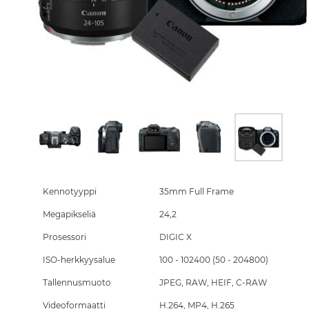
Skip
to
the
Kennotyyppi
35mm Full Frame
beginning
Megapikseliä
24,2
of
the
Prosessori
DIGIC X
images
gallery
ISO-herkkyysalue
100 - 102400 (50 - 204800)
Tallennusmuoto
JPEG, RAW, HEIF, C-RAW
Videoformaatti
H.264, MP4, H.265