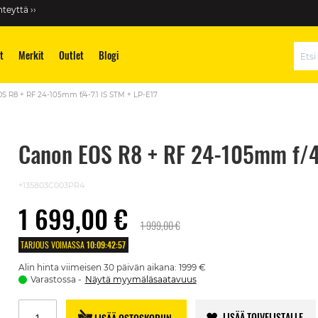
teyttä ››
t
Merkit
Outlet
Blogi
Hae
S R8 + RF 24-105mm f/4-7.1 IS STM + LP-E17
Canon EOS R8 + RF 24-105mm f/4-
+135803C003PR4
1 699,00 €
1 999,00 €
TARJOUS VOIMASSA
10
:
09
:
42
:
56
Alin hinta viimeisen 30 päivän aikana: 1999 €
Varastossa
Näytä myymäläsaatavuus
LISÄÄ TOIVELISTALLE