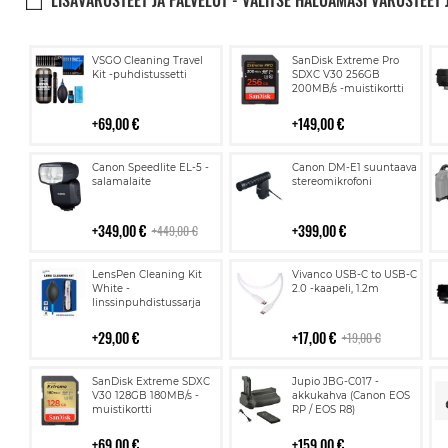
LISÄVARUSTEET JA PALVELUT - VALITSE HALUAMASI VARUSTEET 
Lisää
Lisää
VSGO Cleaning Travel
SanDisk Extreme Pro
ostoskoriin
ostoskoriin
Kit -puhdistussetti
SDXC V30 256GB
200MB/s -muistikortti
69,00 €
149,00 €
Lisää
Lisää
Canon Speedlite EL-5 -
Canon DM-E1 suuntaava
ostoskoriin
ostoskoriin
salamalaite
stereomikrofoni
349,00 €
399,00 €
449,00 €
Lisää
Lisää
LensPen Cleaning Kit
Vivanco USB-C to USB-C
ostoskoriin
ostoskoriin
White -
2.0 -kaapeli, 1.2m
linssinpuhdistussarja
29,00 €
17,00 €
19,00 €
Lisää
Lisää
SanDisk Extreme SDXC
Jupio JBG-C017 -
ostoskoriin
ostoskoriin
V30 128GB 180MB/s -
akkukahva (Canon EOS
muistikortti
RP / EOS R8)
69,00 €
159,00 €