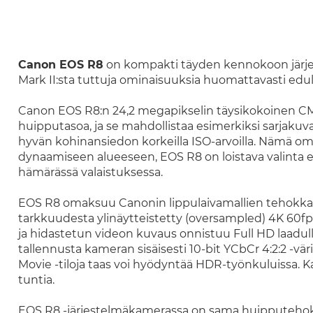
Canon EOS R8
on kompakti täyden kennokoon järjes
Mark II:sta tuttuja ominaisuuksia huomattavasti edu
Canon EOS R8:n 24,2 megapikselin täysikokoinen 
huipputasoa, ja se mahdollistaa esimerkiksi sarjaku
hyvän kohinansiedon korkeilla ISO-arvoilla. Nämä o
dynaamiseen alueeseen, EOS R8 on loistava valinta e
hämärässä valaistuksessa.
EOS R8 omaksuu Canonin lippulaivamallien tehokkai
tarkkuudesta ylinäytteistetty (oversampled) 4K 60f
ja hidastetun videon kuvaus onnistuu Full HD laadul
tallennusta kameran sisäisesti 10-bit YCbCr 4:2:2 -vä
Movie -tiloja taas voi hyödyntää HDR-työnkuluissa. Ka
tuntia.
EOS R8 -järjestelmäkamerassa on sama huipputehokas