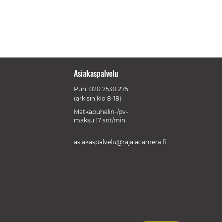
Asiakaspalvelu
Puh.
020 7530 275
(arkisin klo 8-18)
Matkapuhelin-/pv-
maksu 17 snt/min.
asiakaspalvelu@rajalacamera.fi