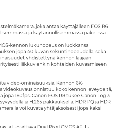
telmäkamera, joka antaa käyttäjälleen EOS R6
llisemmassa ja käytännöllisemmässä paketissa.
CMOS-kennon lukunopeus on luokkansa
vauksen jopa 40 kuvan sekuntinopeudella, sekä
minaisuudet yhdistettynä kennon laajaan
rityisesti liikkuvienkin kohteiden kuvaamiseen
ta video-ominaisuuksia. Kennon 6K-
ps videokuvaus onnistuu koko kennon leveydeltä,
la jopa 180fps. Canon EOS R8 tukee Canon Log 3 -
risyvyydellä ja H.265 pakkauksella. HDR PQ ja HDR
meralla voi kuvata yhtäjaksoisesti jopa kaksi
 ja luotettava Dual Pixel CMOS AF II -