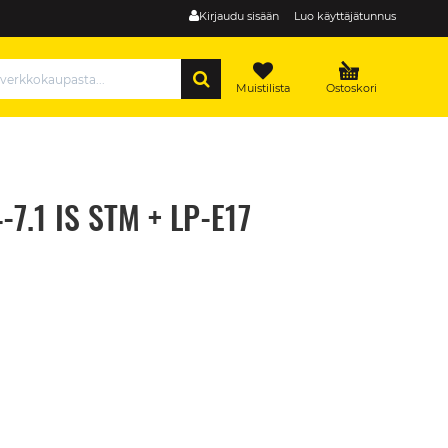
Kirjaudu sisään
Luo käyttäjätunnus
HAE
Muistilista
Ostoskori
7.1 IS STM + LP-E17