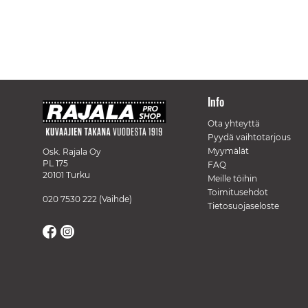
Info
Ota yhteyttä
Pyydä vaihtotarjous
Myymälät
Osk. Rajala Oy
PL 175
FAQ
20101 Turku
Meille töihin
Toimitusehdot
020 7530 222
(Vaihde)
Tietosuojaseloste