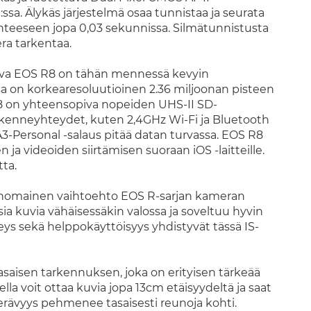
sa. Älykäs järjestelmä osaa tunnistaa ja seurata
 kohteeseen jopa 0,03 sekunnissa. Silmätunnistusta
ra tarkentaa.
ava EOS R8 on tähän mennessä kevyin
 on korkearesoluutioinen 2.36 miljoonan pisteen
R8 on yhteensopiva nopeiden UHS-II SD-
iikenneyhteydet, kuten 2,4GHz Wi-Fi ja Bluetooth
Personal -salaus pitää datan turvassa. EOS R8
 ja videoiden siirtämisen suoraan iOS -laitteille.
ta.
rinomainen vaihtoehto EOS R-sarjan kameran
ia kuvia vähäisessäkin valossa ja soveltuu hyvin
s sekä helppokäyttöisyys yhdistyvät tässä IS-
asaisen tarkennuksen, joka on erityisen tärkeää
a voit ottaa kuvia jopa 13cm etäisyydeltä ja saat
 terävyys pehmenee tasaisesti reunoja kohti.