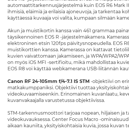
automaattitarkennusjärjestelmä kuin EOS R6 Mark II:s
ihmisiä, eläimiä ja erilaisia ajoneuvoja, ja tarkentaa
käyttäessä kuvaaja voi valita, kumpaan silmään kame
Akun ja muistikortin kanssa vain 461 grammaa pain
täysikennoinen EOS R -järjestelmäkamera. Kamerassa
elektroninen etsin 120fps päivitysnopeudella. EOS 
muistikorttien kanssa. Kamerassa on kattavat tietol
kuvien vaivattomaan jakamiseen, ja WPA/WPA2/WPA3-
on myös iOS MFI -sertifioitu, mikä mahdollistaa kuvien
EOS R8 voi käyttää webkamerana USB-liitännän kaut
Canon RF 24-105mm f/4-7.1 IS STM
-objektiivi on e
matkakumppaniksi. Objektiivi tuottaa yksityiskohtais
videokuvaamiseenkin. Erinomainen kuvanlaatu, kevey
kuvanvakaajalla varustetussa objektiivissa.
STM-tarkennusmoottori tarjoaa nopean, hiljaisen ja t
videokuvauksessa. Center Focus Macro -ominaisuudell
aikaan kauniita, yksityiskohtaisia kuvia, jossa kuvan