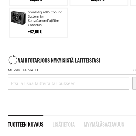
Lisää
SmallRig 4815 Cooling
ostoskoriin
System for
Sony/Canon/Fujifilm
Cameras
82,00 €
VAIHTOTARJOUS NYKYISISTÄ LAITTEISTASI
MERKKI JA MALLI
K
TUOTTEEN KUVAUS
LISÄTIETOJA
MYYMÄLÄSAATAVUUS