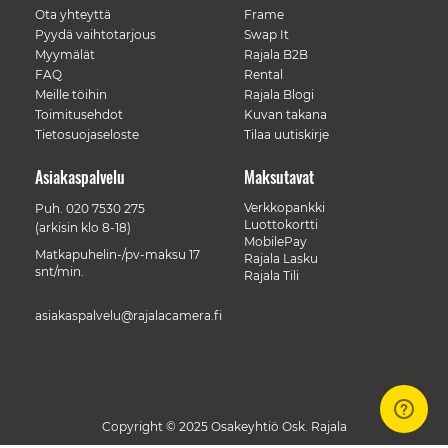
Ota yhteyttä
Frame
Pyydä vaihtotarjous
Swap It
Myymälät
Rajala B2B
FAQ
Rental
Meille töihin
Rajala Blogi
Toimitusehdot
Kuvan takana
Tietosuojaseloste
Tilaa uutiskirje
Asiakaspalvelu
Maksutavat
Verkkopankki
Puh.
020 7530 275
Luottokortti
(arkisin klo 8-18)
MobilePay
Matkapuhelin-/pv-maksu 17
Rajala Lasku
snt/min.
Rajala Tili
asiakaspalvelu@rajalacamera.fi
Copyright © 2025 Osakeyhtiö Osk. Rajala