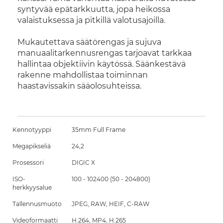
syntyvää epätarkkuutta, jopa heikossa
valaistuksessa ja pitkillä valotusajoilla.
Mukautettava säätörengas ja sujuva
manuaalitarkennusrengas tarjoavat tarkkaa
hallintaa objektiivin käytössä. Säänkestävä
rakenne mahdollistaa toiminnan
haastavissakin sääolosuhteissa.
Kennotyyppi
35mm Full Frame
Megapikseliä
24,2
Prosessori
DIGIC X
ISO-
100 - 102400 (50 - 204800)
herkkyysalue
Tallennusmuoto
JPEG, RAW, HEIF, C-RAW
Videoformaatti
H.264, MP4, H.265