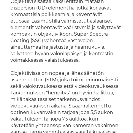
Objektiivi sisältää kaksi erittäin matalan
dispersion (UD) elementtiä, jotka korjaavat
kromaattisia poikkeamia ja keventävät
etuosaa. Lasimuotilla valmistetut asfääriset
elementit vähentävät vääristymiä ja säilyttävät
kompaktin objektiivikoon. Super Spectra
Coating (SSC) vähentää vastavalon
aiheuttamaa heijastusta ja haamukuvia,
säilyttäen hyvän valonläpäisyn ja kontrastin
voimakkaassa valaistuksessa.
Objektiivissa on nopea ja lähes äänetön
askelmoottori (STM), joka toimii erinomaisesti
sekä valokuvauksessa että videokuvauksessa.
Tarkennuksen "hengitys" on hyvin hallittua,
mikä takaa tasaiset tarkennusvaihdot
videokuvauksen aikana. Sisäänrakennettu
optinen kuvanvakain tarjoaa jopa 5,5 aukon
vakautuksen, tai jopa 7,5 aukkoa, kun
käytetään yhteensopivan kameran vakaimen
kanssa. Tämä vähentää käsivaralta kuvatessa