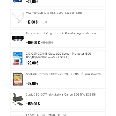
29,00 €
Lisää
Vivanco USB-C to USB-C 2.0 -kaapeli, 1.2m
ostoskoriin
17,00 €
19,00 €
Lisää
Canon Control Ring EF - EOS R säätörengas-adapteri
ostoskoriin
199,00 €
299,00 €
Lisää
JJC GSP-G7XM3 Glass LCD Screen Protector (EOS
ostoskoriin
R50/R8/M200/PowerShot G7X III)
29,00 €
Lisää
SanDisk Extreme SDXC V30 128GB 180MB/s -muistikortti
ostoskoriin
69,00 €
Lisää
Jupio JBG-C017 -akkukahva (Canon EOS RP / EOS R8)
ostoskoriin
159,00 €
Lisää
Canon LC-E17E -laturi (LP-E17)