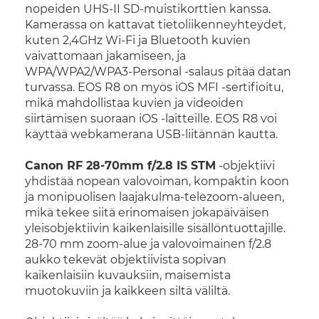
nopeiden UHS-II SD-muistikorttien kanssa.
Kamerassa on kattavat tietoliikenneyhteydet,
kuten 2,4GHz Wi-Fi ja Bluetooth kuvien
vaivattomaan jakamiseen, ja
WPA/WPA2/WPA3-Personal -salaus pitää datan
turvassa. EOS R8 on myös iOS MFI -sertifioitu,
mikä mahdollistaa kuvien ja videoiden
siirtämisen suoraan iOS -laitteille. EOS R8 voi
käyttää webkamerana USB-liitännän kautta.
Canon RF 28-70mm f/2.8 IS STM
-objektiivi
yhdistää nopean valovoiman, kompaktin koon
ja monipuolisen laajakulma-telezoom-alueen,
mikä tekee siitä erinomaisen jokapäiväisen
yleisobjektiivin kaikenlaisille sisällöntuottajille.
28-70 mm zoom-alue ja valovoimainen f/2.8
aukko tekevät objektiivista sopivan
kaikenlaisiin kuvauksiin, maisemista
muotokuviin ja kaikkeen siltä väliltä.