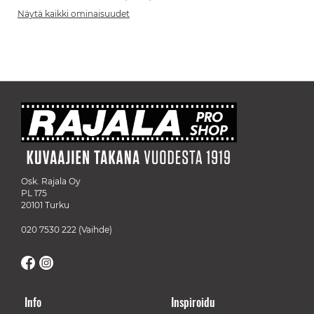
Näytä kaikki ominaisuudet
Osk. Rajala Oy
PL 175
20101 Turku
020 7530 222
(Vaihde)
Info
Inspiroidu