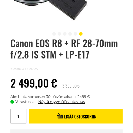
Canon EOS R8 + RF 28-70mm
Skip
to
f/2.8 IS STM + LP-E17
the
beginning
of
the
+135803C003PR5
images
gallery
2 499,00 €
3 399,00 €
Alin hinta viimeisen 30 päivän aikana: 2499 €
Varastossa
Näytä myymäläsaatavuus
LISÄÄ OSTOSKORIIN