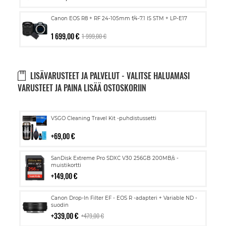
Canon EOS R8 + RF 24-105mm f/4-7.1 IS STM + LP-E17
1 699,00 €
1 999,00 €
LISÄVARUSTEET JA PALVELUT - VALITSE HALUAMASI
VARUSTEET JA PAINA LISÄÄ OSTOSKORIIN
Lisää
VSGO Cleaning Travel Kit -puhdistussetti
ostoskoriin
69,00 €
Lisää
SanDisk Extreme Pro SDXC V30 256GB 200MB/s -
ostoskoriin
muistikortti
149,00 €
Lisää
Canon Drop-In Filter EF - EOS R -adapteri + Variable ND -
ostoskoriin
suodin
339,00 €
479,00 €