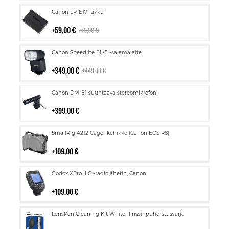
Lisää
Canon LP-E17 -akku
ostoskoriin
59,00 €
79,00 €
Lisää
Canon Speedlite EL-5 -salamalaite
ostoskoriin
349,00 €
449,00 €
Lisää
Canon DM-E1 suuntaava stereomikrofoni
ostoskoriin
399,00 €
Lisää
SmallRig 4212 Cage -kehikko (Canon EOS R8)
ostoskoriin
109,00 €
Lisää
Godox XPro II C -radiolähetin, Canon
ostoskoriin
109,00 €
Lisää
LensPen Cleaning Kit White -linssinpuhdistussarja
ostoskoriin