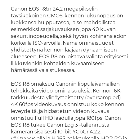
Canon EOS R8:n 24,2 megapikselin
täysikokoinen CMOS-kennon lukunopeus on
luokkansa huipputasoa, ja se mahdollistaa
esimerkiksi sarjakuvauksen jopa 40 kuvan
sekuntinopeudella, sekä hyvän kohinansiedon
korkeilla ISO-arvoilla. Nämä ominaisuudet
yhdistettynä kennon laajaan dynaamiseen
alueeseen, EOS R8 on loistava valinta erityisesti
liikkuvienkin kohteiden kuvaamiseen
hämärässä valaistuksessa.
EOS R8 omaksuu Canonin lippulaivamallien
tehokkaita video-ominaisuuksia. Kennon 6K-
tarkkuudesta ylinäytteistetty (oversampled)
4K 60fps videokuvaus onnistuu koko kennon
leveydeltä, ja hidastetun videon kuvaus
onnistuu Full HD laadulla jopa 180fps. Canon
EOS R8 tukee Canon Log 3 -tallennusta
kameran sisäisesti 10-bit YCbCr 4:2:2 -
värisyvyydellä ja H.265 pakkauksella. HDR PQ ja