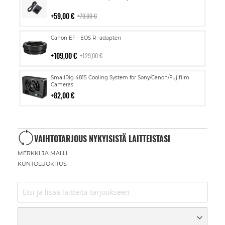
ostoskoriin
59,00 €
79,00 €
Lisää
Canon EF - EOS R -adapteri
ostoskoriin
109,00 €
129,00 €
Lisää
SmallRig 4815 Cooling System for Sony/Canon/Fujifilm
ostoskoriin
Cameras
82,00 €
VAIHTOTARJOUS NYKYISISTÄ LAITTEISTASI
MERKKI JA MALLI
KUNTOLUOKITUS