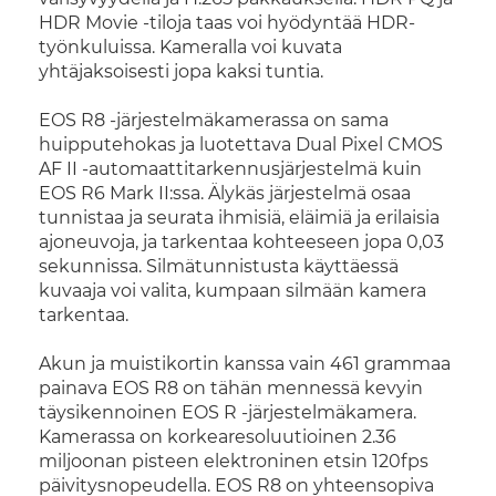
HDR Movie -tiloja taas voi hyödyntää HDR-
työnkuluissa. Kameralla voi kuvata
yhtäjaksoisesti jopa kaksi tuntia.
EOS R8 -järjestelmäkamerassa on sama
huipputehokas ja luotettava Dual Pixel CMOS
AF II -automaattitarkennusjärjestelmä kuin
EOS R6 Mark II:ssa. Älykäs järjestelmä osaa
tunnistaa ja seurata ihmisiä, eläimiä ja erilaisia
ajoneuvoja, ja tarkentaa kohteeseen jopa 0,03
sekunnissa. Silmätunnistusta käyttäessä
kuvaaja voi valita, kumpaan silmään kamera
tarkentaa.
Akun ja muistikortin kanssa vain 461 grammaa
painava EOS R8 on tähän mennessä kevyin
täysikennoinen EOS R -järjestelmäkamera.
Kamerassa on korkearesoluutioinen 2.36
miljoonan pisteen elektroninen etsin 120fps
päivitysnopeudella. EOS R8 on yhteensopiva