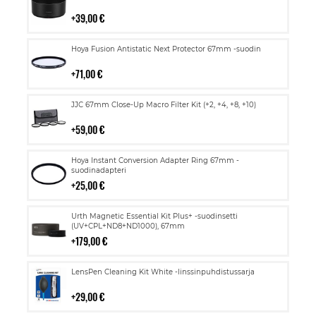
ostoskoriin
39,00 €
Lisää
Hoya Fusion Antistatic Next Protector 67mm -suodin
ostoskoriin
71,00 €
Lisää
JJC 67mm Close-Up Macro Filter Kit (+2, +4, +8, +10)
ostoskoriin
59,00 €
Lisää
Hoya Instant Conversion Adapter Ring 67mm -
ostoskoriin
suodinadapteri
25,00 €
Lisää
Urth Magnetic Essential Kit Plus+ -suodinsetti
ostoskoriin
(UV+CPL+ND8+ND1000), 67mm
179,00 €
Lisää
LensPen Cleaning Kit White -linssinpuhdistussarja
ostoskoriin
29,00 €