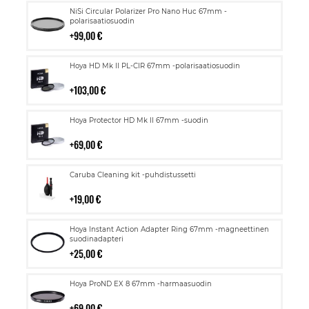
Lisää
NiSi Circular Polarizer Pro Nano Huc 67mm -
ostoskoriin
polarisaatiosuodin
99,00 €
Lisää
Hoya HD Mk II PL-CIR 67mm -polarisaatiosuodin
ostoskoriin
103,00 €
Lisää
Hoya Protector HD Mk II 67mm -suodin
ostoskoriin
69,00 €
Lisää
Caruba Cleaning kit -puhdistussetti
ostoskoriin
19,00 €
Lisää
Hoya Instant Action Adapter Ring 67mm -magneettinen
ostoskoriin
suodinadapteri
25,00 €
Lisää
Hoya ProND EX 8 67mm -harmaasuodin
ostoskoriin
69,00 €