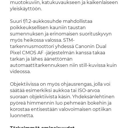
muotokuviin, katukuvaukseen ja kaikenlaiseen
yleiskäyttöön.
Suuri f/1.2-aukkosuhde mahdollistaa
poikkeuksellisen kauniin taustan
sumennuksen ja erinomaisen suorituskyvyn
myös heikossa valossa. STM-
tarkennusmoottori yhdessä Canonin Dual
Pixel CMOS AF -järjestelmän kanssa takaa
tarkan ja lähes äänettömän
automaattitarkennuksen niin still-kuvissa kuin
videossa.
Objektiivissa on myös ohjausrengas, jolla voi
säätää esimerkiksi aukkoa tai ISO-arvoa
suoraan objektiivista käsin. Yhdeksänlehtinen
pyöreä himmennin luo pehmeän bokehin ja
korostaa entisestään valovoimaisen optiikan
luonnetta.