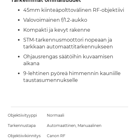
Tärkeimmät ominaisuudet
45mm kiinteäpolttovälinen RF-objektiivi
Valovoimainen f/1.2-aukko
Kompakti ja kevyt rakenne
STM-tarkennusmoottori nopeaan ja
tarkkaan automaattitarkennukseen
Ohjausrengas säätöihin kuvaamisen
aikana
9-lehtinen pyöreä himmennin kauniille
taustasumennukselle
Objektiivityyppi
Normaali
Tarkennustapa
Automaattinen, Manuaalinen
Objektiivikiinnitys
Canon RF