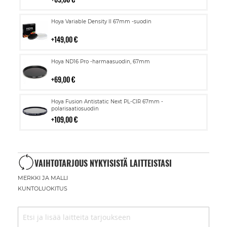
Lisää
Hoya Variable Density II 67mm -suodin
ostoskoriin
149,00 €
Lisää
Hoya ND16 Pro -harmaasuodin, 67mm
ostoskoriin
69,00 €
Lisää
Hoya Fusion Antistatic Next PL-CIR 67mm -
ostoskoriin
polarisaatiosuodin
109,00 €
VAIHTOTARJOUS NYKYISISTÄ LAITTEISTASI
MERKKI JA MALLI
KUNTOLUOKITUS