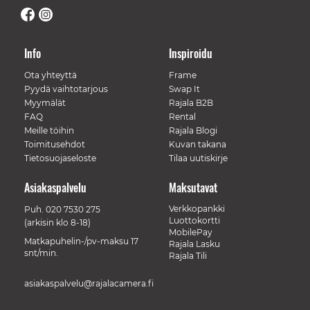
Info
Inspiroidu
Ota yhteyttä
Frame
Pyydä vaihtotarjous
Swap It
Myymälät
Rajala B2B
FAQ
Rental
Meille töihin
Rajala Blogi
Toimitusehdot
Kuvan takana
Tietosuojaseloste
Tilaa uutiskirje
Asiakaspalvelu
Maksutavat
Verkkopankki
Puh.
020 7530 275
Luottokortti
(arkisin klo 8-18)
MobilePay
Matkapuhelin-/pv-maksu 17
Rajala Lasku
snt/min.
Rajala Tili
asiakaspalvelu@rajalacamera.fi