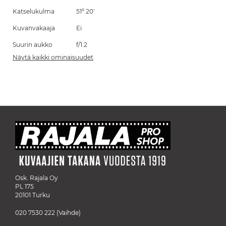
Katselukulma
51º 20'
Kuvanvakaaja
Ei
Suurin aukko
f/1.2
Näytä kaikki ominaisuudet
Osk. Rajala Oy
PL 175
20101 Turku
020 7530 222
(Vaihde)