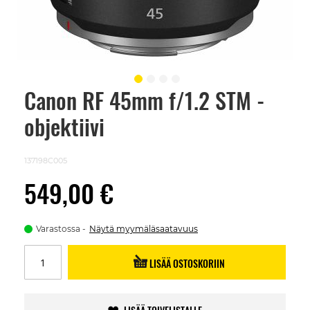
Canon RF 45mm f/1.2 STM -
Skip
to
objektiivi
the
beginning
of
the
137198C005
images
gallery
549,00 €
Varastossa
Näytä myymäläsaatavuus
LISÄÄ OSTOSKORIIN