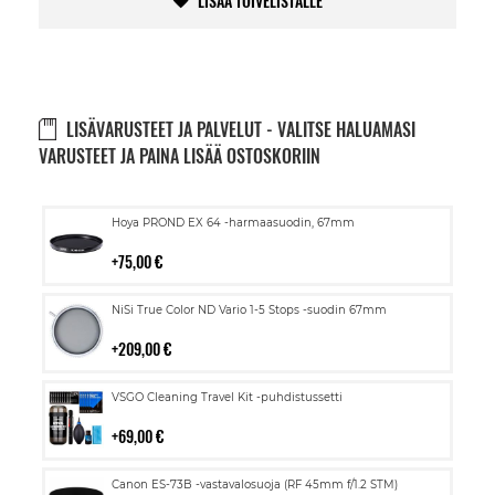
LISÄÄ TOIVELISTALLE
LISÄVARUSTEET JA PALVELUT - VALITSE HALUAMASI
VARUSTEET JA PAINA LISÄÄ OSTOSKORIIN
Lisää
Hoya PROND EX 64 -harmaasuodin, 67mm
ostoskoriin
75,00 €
Lisää
NiSi True Color ND Vario 1-5 Stops -suodin 67mm
ostoskoriin
209,00 €
Lisää
VSGO Cleaning Travel Kit -puhdistussetti
ostoskoriin
69,00 €
Lisää
Canon ES-73B -vastavalosuoja (RF 45mm f/1.2 STM)