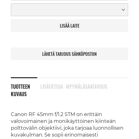
LISÄÄ LAITE
LÄHETÄ TARJOUS SÄHKÖPOSTIIN
TUOTTEEN
LISÄTIETOJA
MYYMÄLÄSAATAVUUS
KUVAUS
Canon RF 45mm f/1.2 STM on erittäin
valovoimainen ja monikäyttöinen kiinteän
polttovälin objektiivi, joka tarjoaa luonnollisen
kuvakulman. Se sopii erinomaisesti