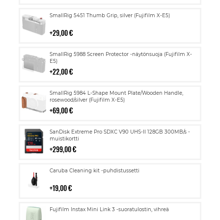
Lisää
SmallRig 5451 Thumb Grip, silver (Fujifilm X-E5)
ostoskoriin
29,00 €
Lisää
SmallRig 5988 Screen Protector -näytönsuoja (Fujifilm X-
ostoskoriin
E5)
22,00 €
Lisää
SmallRig 5984 L-Shape Mount Plate/Wooden Handle,
ostoskoriin
rosewood/silver (Fujifilm X-E5)
69,00 €
Lisää
SanDisk Extreme Pro SDXC V90 UHS-II 128GB 300MB/s -
ostoskoriin
muistikortti
299,00 €
Lisää
Caruba Cleaning kit -puhdistussetti
ostoskoriin
19,00 €
Lisää
Fujifilm Instax Mini Link 3 -suoratulostin, vihreä
ostoskoriin