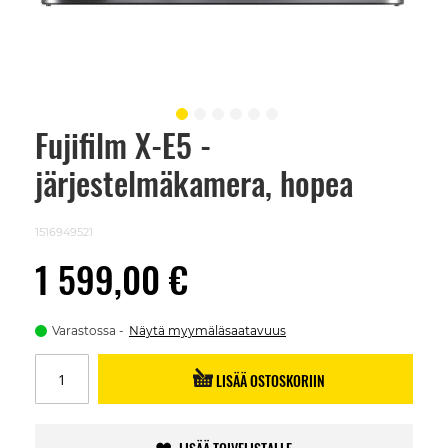
Fujifilm X-E5 -
Skip
to
järjestelmäkamera, hopea
the
beginning
of
the
1516949521
images
gallery
1 599,00 €
Varastossa
Näytä myymäläsaatavuus
LISÄÄ OSTOSKORIIN