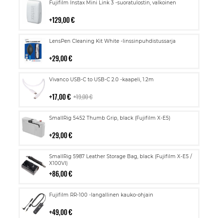
Lisää
Fujifilm Instax Mini Link 3 -suoratulostin, valkoinen
ostoskoriin
129,00 €
Lisää
LensPen Cleaning Kit White -linssinpuhdistussarja
ostoskoriin
29,00 €
Lisää
Vivanco USB-C to USB-C 2.0 -kaapeli, 1.2m
ostoskoriin
17,00 €
19,00 €
Lisää
SmallRig 5452 Thumb Grip, black (Fujifilm X-E5)
ostoskoriin
29,00 €
Lisää
SmallRig 5987 Leather Storage Bag, black (Fujifilm X-E5 /
ostoskoriin
X100VI)
86,00 €
Lisää
Fujifilm RR-100 -langallinen kauko-ohjain
ostoskoriin
49,00 €