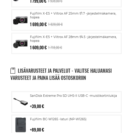
1 799,00 €
1 938,00 €
Fujifilm X-E5 + Viltrox AF 25mm f/1.7 -järjestelmäkamera,
hopea
1 699,00 €
1 828,00 €
Fujifilm X-E5 + Viltrox AF 28mm f/4.5 -järjestelmäkamera,
hopea
1 609,00 €
1 718,00 €
LISÄVARUSTEET JA PALVELUT - VALITSE HALUAMASI
VARUSTEET JA PAINA LISÄÄ OSTOSKORIIN
Lisää
SanDisk Extreme Pro SD UHS-II USB-C -muistikortinlukija
ostoskoriin
39,00 €
Lisää
Fujifilm BC-W126S -laturi (NP-W126S)
ostoskoriin
89,00 €