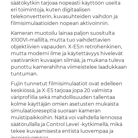
säätökytkin tarjoaa nopeasti käyttöön useita
eri toimintoja, kuten digitaalisen
telekonvertterin, kuvasuhteiden vaihdon ja
filmisimulaatioiden nopean aktivoinnin.
Kameran muotoilu lainaa paljon suositulta
X100VI-mallilta, mutta tuo vaihdettavien
objektiivien vapauden. X-E5:n retrohenkinen,
mutta moderni ilme ja käytettävyys hivelevät
vaativankin kuvaajan silmää, ja mukana tuleva
punottu kamerahihna viimeistelee laadukkaan
tuntuman.
Fujin tunnetut filmisimulaatiot ovat edelleen
keskiössä, ja X-E5 tarjoaa jopa 20 valmista
väriprofiilia sekä mahdollisuuden tallentaa
kolme käyttäjän omien asetusten mukaista
simulaatioreseptiä suoraan kameran
muistipaikkoihin. Näitä voi vaihdella lennossa
säätörullalla ja Control Level -kytkimellä, mikä
tekee kuvaamisesta entistä luovempaa ja
inspiroivampaa.