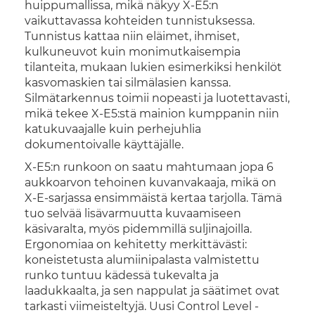
huippumallissa, mikä näkyy X-E5:n
vaikuttavassa kohteiden tunnistuksessa.
Tunnistus kattaa niin eläimet, ihmiset,
kulkuneuvot kuin monimutkaisempia
tilanteita, mukaan lukien esimerkiksi henkilöt
kasvomaskien tai silmälasien kanssa.
Silmätarkennus toimii nopeasti ja luotettavasti,
mikä tekee X-E5:stä mainion kumppanin niin
katukuvaajalle kuin perhejuhlia
dokumentoivalle käyttäjälle.
X-E5:n runkoon on saatu mahtumaan jopa 6
aukkoarvon tehoinen kuvanvakaaja, mikä on
X-E-sarjassa ensimmäistä kertaa tarjolla. Tämä
tuo selvää lisävarmuutta kuvaamiseen
käsivaralta, myös pidemmillä suljinajoilla.
Ergonomiaa on kehitetty merkittävästi:
koneistetusta alumiinipalasta valmistettu
runko tuntuu kädessä tukevalta ja
laadukkaalta, ja sen nappulat ja säätimet ovat
tarkasti viimeisteltyjä. Uusi Control Level -