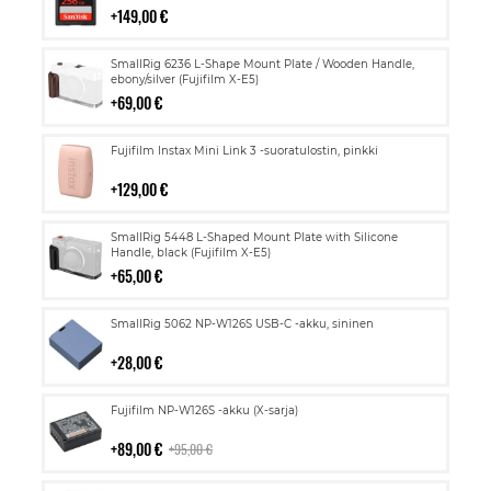
149,00 €
Lisää
SmallRig 6236 L-Shape Mount Plate / Wooden Handle,
ostoskoriin
ebony/silver (Fujifilm X-E5)
69,00 €
Lisää
Fujifilm Instax Mini Link 3 -suoratulostin, pinkki
ostoskoriin
129,00 €
Lisää
SmallRig 5448 L-Shaped Mount Plate with Silicone
ostoskoriin
Handle, black (Fujifilm X-E5)
65,00 €
Lisää
SmallRig 5062 NP-W126S USB-C -akku, sininen
ostoskoriin
28,00 €
Lisää
Fujifilm NP-W126S -akku (X-sarja)
ostoskoriin
89,00 €
95,00 €