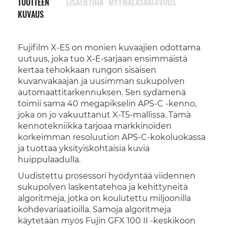
TUOTTEEN
LISÄTIETOJA
MYYMÄLÄSAATAVUUS
KUVAUS
Fujifilm X-E5 on monien kuvaajien odottama
uutuus, joka tuo X-E-sarjaan ensimmäistä
kertaa tehokkaan rungon sisäisen
kuvanvakaajan ja uusimman sukupolven
automaattitarkennuksen. Sen sydämenä
toimii sama 40 megapikselin APS-C -kenno,
joka on jo vakuuttanut X-T5-mallissa. Tämä
kennotekniikka tarjoaa markkinoiden
korkeimman resoluution APS-C-kokoluokassa
ja tuottaa yksityiskohtaisia kuvia
huippulaadulla.
Uudistettu prosessori hyödyntää viidennen
sukupolven laskentatehoa ja kehittyneitä
algoritmeja, jotka on koulutettu miljoonilla
kohdevariaatioilla. Samoja algoritmeja
käytetään myös Fujin GFX 100 II -keskikoon