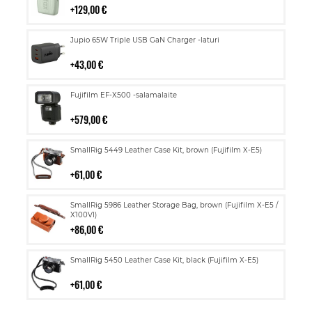
129,00 €
Lisää
Jupio 65W Triple USB GaN Charger -laturi
ostoskoriin
43,00 €
Lisää
Fujifilm EF-X500 -salamalaite
ostoskoriin
579,00 €
Lisää
SmallRig 5449 Leather Case Kit, brown (Fujifilm X-E5)
ostoskoriin
61,00 €
Lisää
SmallRig 5986 Leather Storage Bag, brown (Fujifilm X-E5 /
ostoskoriin
X100VI)
86,00 €
Lisää
SmallRig 5450 Leather Case Kit, black (Fujifilm X-E5)
ostoskoriin
61,00 €