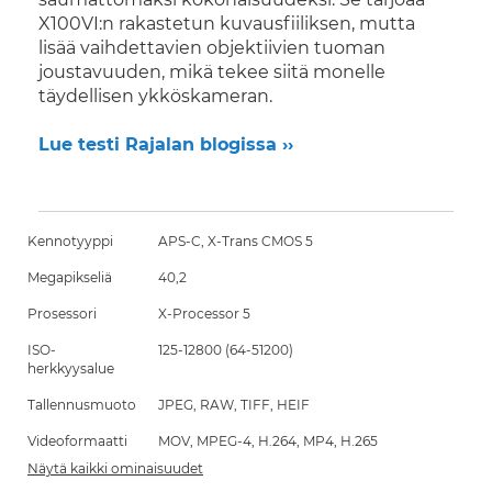
X100VI:n rakastetun kuvausfiiliksen, mutta
lisää vaihdettavien objektiivien tuoman
joustavuuden, mikä tekee siitä monelle
täydellisen ykköskameran.
Lue testi Rajalan blogissa ››
Kennotyyppi
APS-C, X-Trans CMOS 5
Megapikseliä
40,2
Prosessori
X-Processor 5
ISO-
125-12800 (64-51200)
herkkyysalue
Tallennusmuoto
JPEG, RAW, TIFF, HEIF
Videoformaatti
MOV, MPEG-4, H.264, MP4, H.265
Näytä kaikki ominaisuudet