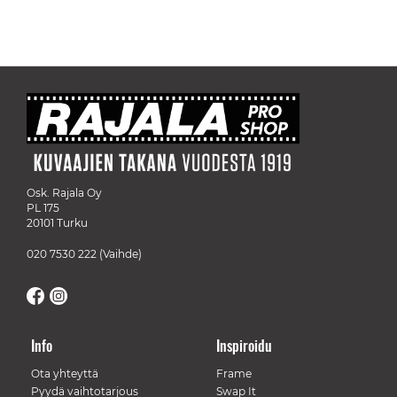
Osk. Rajala Oy
PL 175
20101 Turku
020 7530 222
(Vaihde)
Info
Inspiroidu
Ota yhteyttä
Frame
Pyydä vaihtotarjous
Swap It