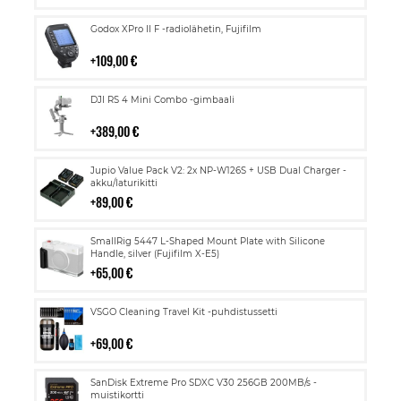
Lisää
Godox XPro II F -radiolähetin, Fujifilm
ostoskoriin
109,00 €
Lisää
DJI RS 4 Mini Combo -gimbaali
ostoskoriin
389,00 €
Lisää
Jupio Value Pack V2: 2x NP-W126S + USB Dual Charger -
ostoskoriin
akku/laturikitti
89,00 €
Lisää
SmallRig 5447 L-Shaped Mount Plate with Silicone
ostoskoriin
Handle, silver (Fujifilm X-E5)
65,00 €
Lisää
VSGO Cleaning Travel Kit -puhdistussetti
ostoskoriin
69,00 €
Lisää
SanDisk Extreme Pro SDXC V30 256GB 200MB/s -
ostoskoriin
muistikortti