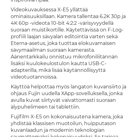
Videokuvauksessa X-E5 yllättää
ominaisuuksillaan. Kamera tallentaa 6.2K 30p ja
4K 60p -videota 10-bit 4:2:2 -värisyvyydellä
suoraan muistikortille. Käytettävissä on F-Log-
profiili laajan sävyalan editointia varten sekä
Eterna-asetus, joka tuottaa elokuvamaisen
sävymaailman suoraan kamerasta.
Äänentarkkailu onnistuu mikrofoniliitännän
lisäksi kuulokeulostulon kautta USB-C-
adapterilla, mikä lisää käytännöllisyyttä
videotuotannoissa.
Käyttöä helpottaa myös langaton kuvansiirto ja
ohjaus Fujin uudella XApp-sovelluksella, jonka
avulla kuvat siirtyvät vaivattomasti suoraan
älypuhelimeen tai tablettiin.
Fujifilm X-E5 on kokonaisuutena kamera, joka
yhdistää klassisen muotoilun, huipputason
kuvanlaadun ja modernin teknologian
saumattomaksi kokonaisuudeksi. Se tarjoaa