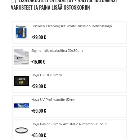
LISÄVARUSTEET JA PALVELUT - VALITSE HALUAMASI
VARUSTEET JA PAINA LISÄÄ OSTOSKORIIN
Lisää
LensPen Cleaning Kit White -linssinpuhdistussarja
ostoskoriin
29,00 €
Lisää
Sigma mikrokuituliina 30x30cm
ostoskoriin
15,00 €
Lisää
Hoya UV HD 62mm
ostoskoriin
59,00 €
Lisää
Hoya UV Pro1 -suodin 62mm
ostoskoriin
59,00 €
Lisää
Hoya Fusion 62mm Antistatic Protector -suodin
ostoskoriin
65,00 €