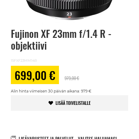
Fujinon XF 23mm f/1.4 R -
Skip
to
objektiivi
the
beginning
of
the
15FXF23MM14R
images
gallery
Alennushinta
699,00 €
979,00 €
Alin hinta viimeisen 30 päivän aikana: 979 €
LISÄÄ TOIVELISTALLE