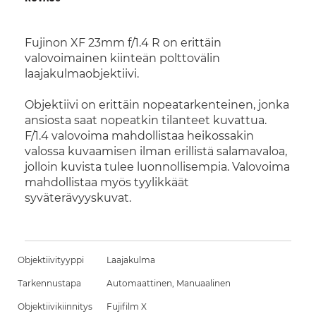
Fujinon XF 23mm f/1.4 R on erittäin
valovoimainen kiinteän polttovälin
laajakulmaobjektiivi.
Objektiivi on erittäin nopeatarkenteinen, jonka
ansiosta saat nopeatkin tilanteet kuvattua.
F/1.4 valovoima mahdollistaa heikossakin
valossa kuvaamisen ilman erillistä salamavaloa,
jolloin kuvista tulee luonnollisempia. Valovoima
mahdollistaa myös tyylikkäät
syväterävyyskuvat.
Objektiivityyppi
Laajakulma
Tarkennustapa
Automaattinen, Manuaalinen
Objektiivikiinnitys
Fujifilm X