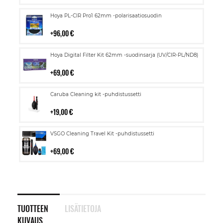
Lisää
Hoya PL-CIR Pro1 62mm -polarisaatiosuodin
ostoskoriin
96,00 €
Lisää
Hoya Digital Filter Kit 62mm -suodinsarja (UV/CIR-PL/ND8)
ostoskoriin
69,00 €
Lisää
Caruba Cleaning kit -puhdistussetti
ostoskoriin
19,00 €
Lisää
VSGO Cleaning Travel Kit -puhdistussetti
ostoskoriin
69,00 €
TUOTTEEN
LISÄTIETOJA
KUVAUS