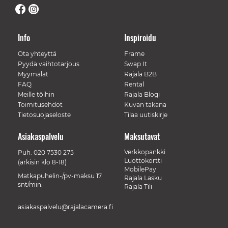
Info
Inspiroidu
Ota yhteyttä
Frame
Pyydä vaihtotarjous
Swap It
Myymälät
Rajala B2B
FAQ
Rental
Meille töihin
Rajala Blogi
Toimitusehdot
Kuvan takana
Tietosuojaseloste
Tilaa uutiskirje
Asiakaspalvelu
Maksutavat
Verkkopankki
Puh.
020 7530 275
Luottokortti
(arkisin klo 8-18)
MobilePay
Matkapuhelin-/pv-maksu 17
Rajala Lasku
snt/min.
Rajala Tili
asiakaspalvelu@rajalacamera.fi