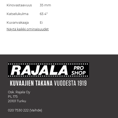
Kinovastaavuus
35 mm
Katselukulma
63.4°
Kuvanvakaaja
Ei
Näytä kaikki ominaisuudet
Osk. Rajala Oy
PL 175
20101 Turku
020 7530 222
(Vaihde)