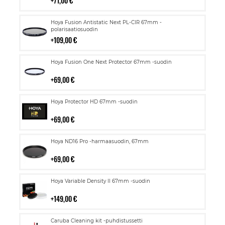
71,00 €
Lisää
Hoya Fusion Antistatic Next PL-CIR 67mm -
ostoskoriin
polarisaatiosuodin
109,00 €
Lisää
Hoya Fusion One Next Protector 67mm -suodin
ostoskoriin
69,00 €
Lisää
Hoya Protector HD 67mm -suodin
ostoskoriin
69,00 €
Lisää
Hoya ND16 Pro -harmaasuodin, 67mm
ostoskoriin
69,00 €
Lisää
Hoya Variable Density II 67mm -suodin
ostoskoriin
149,00 €
Lisää
Caruba Cleaning kit -puhdistussetti