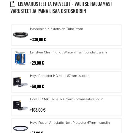
LISÄVARUSTEET JA PALVELUT - VALITSE HALUAMASI
VARUSTEET JA PAINA LISÄÄ OSTOSKORIIN
Lisää
Hasselblad X Extension Tube 9mm
ostoskoriin
339,00 €
Lisää
LensPen Cleaning Kit White -linssinpuhdistussarja
ostoskoriin
29,00 €
Lisää
Hoya Protector HD Mk II 67mm -suodin
ostoskoriin
69,00 €
Lisää
Hoya HD Mk II PL-CIR 67mm -polarisaatiosuodin
ostoskoriin
103,00 €
Lisää
Hoya Fusion Antistatic Next Protector 67mm -suodin
ostoskoriin