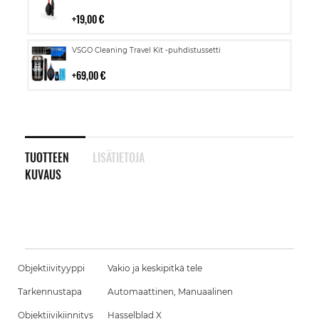
ostoskoriin
19,00 €
Lisää
VSGO Cleaning Travel Kit -puhdistussetti
ostoskoriin
69,00 €
TUOTTEEN
LISÄTIETOJA
KUVAUS
Objektiivityyppi
Vakio ja keskipitkä tele
Tarkennustapa
Automaattinen, Manuaalinen
Objektiivikiinnitys
Hasselblad X