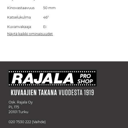
Kinovastaavuus
50 mm
Katselukulma
46°
Kuvanvakaaja
Ei
Näytä kaikki ominaisuudet
Osk. Rajala Oy
PL 175
20101 Turku
020 7530 222
(Vaihde)