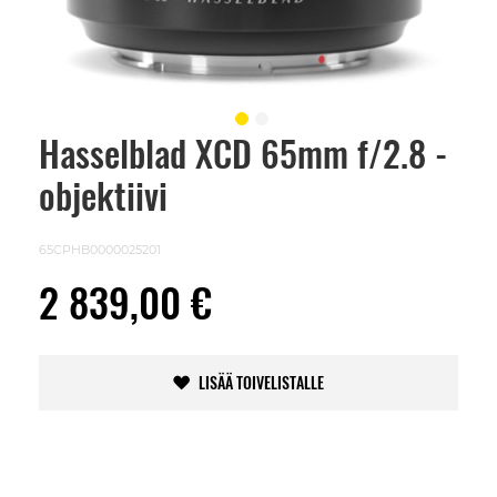
Hasselblad XCD 65mm f/2.8 -
Skip
to
objektiivi
the
beginning
of
the
65CPHB0000025201
images
gallery
2 839,00 €
LISÄÄ TOIVELISTALLE