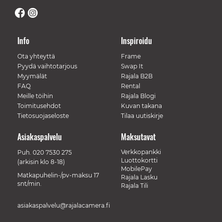
Info
Inspiroidu
Ota yhteyttä
Frame
Pyydä vaihtotarjous
Swap It
Myymälät
Rajala B2B
FAQ
Rental
Meille töihin
Rajala Blogi
Toimitusehdot
Kuvan takana
Tietosuojaseloste
Tilaa uutiskirje
Asiakaspalvelu
Maksutavat
Verkkopankki
Puh.
020 7530 275
Luottokortti
(arkisin klo 8-18)
MobilePay
Matkapuhelin-/pv-maksu 17
Rajala Lasku
snt/min.
Rajala Tili
asiakaspalvelu@rajalacamera.fi