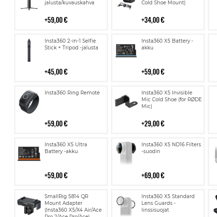
jalusta/kuvauskahva
Cold Shoe Mount)
59,00 €
34,00 €
Lisää
Lisää
Insta360 2-in-1 Selfie
Insta360 X5 Battery -
ostoskoriin
ostoskoriin
Stick + Tripod -jalusta
akku
45,00 €
59,00 €
Lisää
Lisää
Insta360 Ring Remote
Insta360 X5 Invisible
ostoskoriin
ostoskoriin
Mic Cold Shoe (for RØDE
Mic)
59,00 €
29,00 €
Lisää
Lisää
Insta360 X5 Ultra
Insta360 X5 ND16 Filters
ostoskoriin
ostoskoriin
Battery -akku
-suodin
59,00 €
69,00 €
Lisää
Lisää
SmallRig 5814 QR
Insta360 X5 Standard
ostoskoriin
ostoskoriin
Mount Adapter
Lens Guards -
(Insta360 X5/X4 Air/Ace
linssisuojat
Pro 2/Ace Pro/Ace)