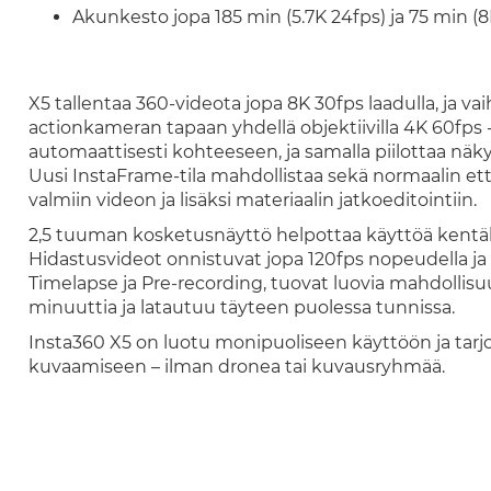
Akunkesto jopa 185 min (5.7K 24fps) ja 75 min (8
X5 tallentaa 360-videota jopa 8K 30fps laadulla, ja vai
actionkameran tapaan yhdellä objektiivilla 4K 60fps 
automaattisesti kohteeseen, ja samalla piilottaa näky
Uusi InstaFrame-tila mahdollistaa sekä normaalin ett
valmiin videon ja lisäksi materiaalin jatkoeditointiin.
2,5 tuuman kosketusnäyttö helpottaa käyttöä kentällä
Hidastusvideot onnistuvat jopa 120fps nopeudella ja 
Timelapse ja Pre-recording, tuovat luovia mahdollisu
minuuttia ja latautuu täyteen puolessa tunnissa.
Insta360 X5 on luotu monipuoliseen käyttöön ja tarj
kuvaamiseen – ilman dronea tai kuvausryhmää.