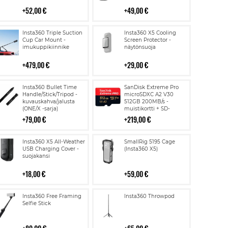
52,00 €
49,00 €
Lisää
Lisää
Insta360 Triple Suction
Insta360 X5 Cooling
ostoskoriin
ostoskoriin
Cup Car Mount -
Screen Protector -
imukuppikiinnike
näytönsuoja
479,00 €
29,00 €
Lisää
Lisää
Insta360 Bullet Time
SanDisk Extreme Pro
ostoskoriin
ostoskoriin
Handle/Stick/Tripod -
microSDXC A2 V30
kuvauskahva/jalusta
512GB 200MB/s -
(ONE/X -sarja)
muistikortti + SD-
adapteri
79,00 €
219,00 €
Lisää
Lisää
Insta360 X5 All-Weather
SmallRig 5195 Cage
ostoskoriin
ostoskoriin
USB Charging Cover -
(Insta360 X5)
suojakansi
18,00 €
59,00 €
Lisää
Lisää
Insta360 Free Framing
Insta360 Throwpod
ostoskoriin
ostoskoriin
Selfie Stick