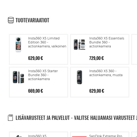
TUOTEVARIAATIOT
Insta360 X5 Limited
Insta360 X5 Essentials
Edition 360 -
Bundle 360 -
actionkamera, valkoinen
actionkamera
629,00 €
729,00 €
Insta360 X5 Starter
Insta360 X5 360 -
Bundle 360 -
actionkamera, musta
actionkamera
669,00 €
629,00 €
LISÄVARUSTEET JA PALVELUT - VALITSE HALUAMASI VARUSTEET 
Lisää
Lisää
Insta360 X5
SanDisk Extreme Pro