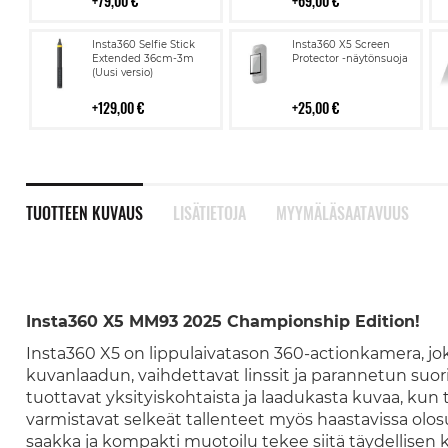
79,00 €
69,00 €
Lisää
Lisää
Insta360 Selfie Stick
Insta360 X5 Screen
ostoskoriin
ostoskoriin
Extended 36cm-3m
Protector -näytönsuoja
(Uusi versio)
129,00 €
25,00 €
TUOTTEEN KUVAUS
LISÄTIETOJA
MYYMÄLÄSAATAVUUS
Insta360 X5 MM93 2025 Championship Edition!
Insta360 X5 on lippulaivatason 360-actionkamera, 
kuvanlaadun, vaihdettavat linssit ja parannetun suo
tuottavat yksityiskohtaista ja laadukasta kuvaa, kun 
varmistavat selkeät tallenteet myös haastavissa olo
saakka ja kompakti muotoilu tekee siitä täydellisen