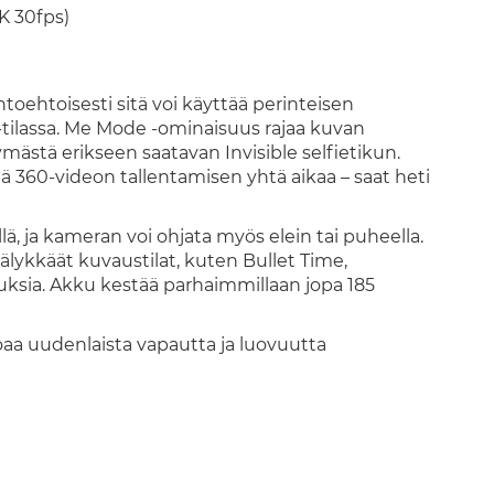
K 30fps)
htoehtoisesti sitä voi käyttää perinteisen
-tilassa. Me Mode -ominaisuus rajaa kuvan
mästä erikseen saatavan Invisible selfietikun.
ä 360-videon tallentamisen yhtä aikaa – saat heti
, ja kameran voi ohjata myös elein tai puheella.
älykkäät kuvaustilat, kuten Bullet Time,
uksia. Akku kestää parhaimmillaan jopa 185
oaa uudenlaista vapautta ja luovuutta