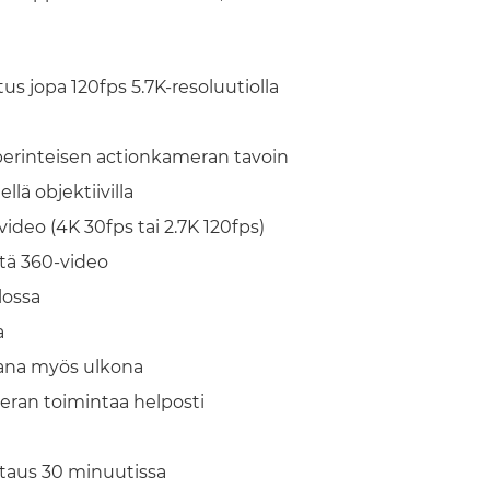
us jopa 120fps 5.7K-resoluutiolla
 perinteisen actionkameran tavoin
ä objektiivilla
deo (4K 30fps tai 2.7K 120fps)
ttä 360-video
lossa
a
aana myös ulkona
meran toimintaa helposti
lataus 30 minuutissa