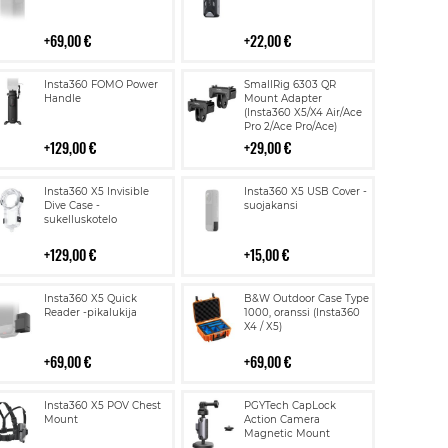
69,00 €
22,00 €
Lisää
Lisää
Insta360 FOMO Power
SmallRig 6303 QR
ostoskoriin
ostoskoriin
Handle
Mount Adapter
(Insta360 X5/X4 Air/Ace
Pro 2/Ace Pro/Ace)
129,00 €
29,00 €
Lisää
Lisää
Insta360 X5 Invisible
Insta360 X5 USB Cover -
ostoskoriin
ostoskoriin
Dive Case -
suojakansi
sukelluskotelo
129,00 €
15,00 €
Lisää
Lisää
Insta360 X5 Quick
B&W Outdoor Case Type
ostoskoriin
ostoskoriin
Reader -pikalukija
1000, oranssi (Insta360
X4 / X5)
69,00 €
69,00 €
Lisää
Lisää
Insta360 X5 POV Chest
PGYTech CapLock
ostoskoriin
ostoskoriin
Mount
Action Camera
Magnetic Mount