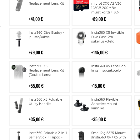
ostoskoriin
ostoskoriin
Replacement Lens Kit
microSDXC A2 V30
128GB 200MB/s -
muistikortti + SD-
adapteri
41,00 €
89,00 €
,
Lisää
Lisää
Insta360 Dive Buddy -
Insta360 X5 Invisible
ostoskoriin
ostoskoriin
jalusta/kahva
Dive Case Pro -
sukelluskotelo
79,00 €
145,00 €
Lisää
Lisää
Insta360 X5
Insta360 X5 Lens Cap -
ostoskoriin
ostoskoriin
Replacement Lens Kit
linssin suojakotelo
(Double Lens)
55,00 €
15,00 €
Lisää
Lisää
Insta360 X5 Foldable
Insta360 Flexible
ostoskoriin
ostoskoriin
Utility Handle
Adhesive Mount -
kiinnike
35,00 €
35,00 €
Lisää
Lisää
Insta360 Foldable 2-in-1
SmallRig 5825 Mount
ostoskoriin
ostoskoriin
Selfie Stick + Tripod -
(Insta360 X4 / X5 with