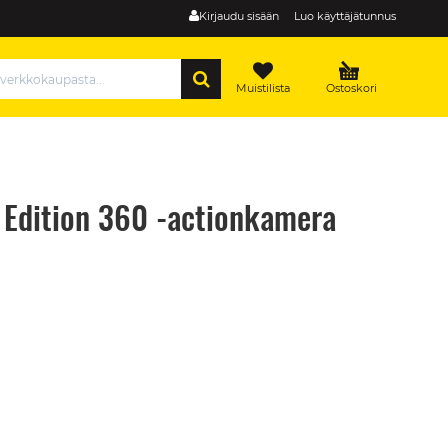
Kirjaudu sisään
Luo käyttäjätunnus
HAE
Muistilista
Ostoskori
Edition 360 -actionkamera