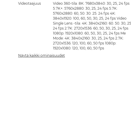
Videotaajuus
Video 360-tila: 8K: 7680x3840: 30, 25, 24 fps
5.7K+: 5760x2880: 30, 25, 24 fps 5.7K:
5760x2880: 60, 50. 30. 25. 24 fps 4K:
3840x1920: 100, 60, 50, 30, 25, 24 fps Video
Single Lens -tila: 4K: 3840x2160: 60. 50. 30, 25
24 fps 2.7K: 2720x1536: 60, 50, 30, 25, 24 fps
1080p: 1920x1080: 60, 50, 30, 25, 24 fps Me
Mode: 4K: 3840x2160: 30, 25, 24 fps 2.7K:
2720x1536: 120, 100, 60, 50 fps 1080p:
1920x1080: 120, 100, 60, 50 fps
Näytä kaikki ominaisuudet