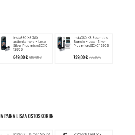
Insta360 X5 360 -
Insta360 X5 Essentials
actionkamera + Lexar
Bundle + Lexar Silver
Silver Plus microSDXC
Plus microSDXC 128GB
128GB
649,00 €
739,00 €
688,00 €
788,00 €
JA PAINA LISÄÄ OSTOSKORIIN
Lisää
Lisää
Insta360 Helmet Mount
PGYTech CapLock