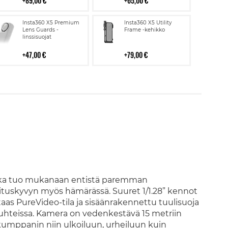
89,00 €
65,00 €
Lisää
Lisää
Insta360 X5 Premium
Insta360 X5 Utility
ostoskoriin
ostoskoriin
Lens Guards -
Frame -kehikko
linssisuojat
47,00 €
79,00 €
joka tuo mukanaan entistä paremman
rituskyvyn myös hämärässä. Suuret 1/1.28” kennot
taas PureVideo-tila ja sisäänrakennettu tuulisuoja
suhteissa. Kamera on vedenkestävä 15 metriin
 kumppanin niin ulkoiluun, urheiluun kuin