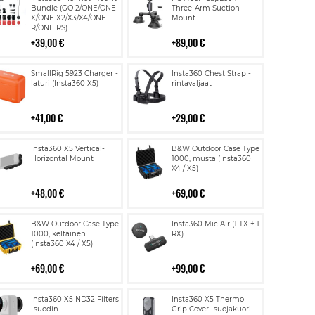
ostoskoriin
ostoskoriin
Bundle (GO 2/ONE/ONE
Three-Arm Suction
X/ONE X2/X3/X4/ONE
Mount
R/ONE RS)
39,00 €
89,00 €
Lisää
Lisää
SmallRig 5923 Charger -
Insta360 Chest Strap -
ostoskoriin
ostoskoriin
laturi (Insta360 X5)
rintavaljaat
41,00 €
29,00 €
Lisää
Lisää
Insta360 X5 Vertical-
B&W Outdoor Case Type
ostoskoriin
ostoskoriin
Horizontal Mount
1000, musta (Insta360
X4 / X5)
48,00 €
69,00 €
Lisää
Lisää
B&W Outdoor Case Type
Insta360 Mic Air (1 TX + 1
ostoskoriin
ostoskoriin
1000, keltainen
RX)
(Insta360 X4 / X5)
69,00 €
99,00 €
Lisää
Lisää
Insta360 X5 ND32 Filters
Insta360 X5 Thermo
ostoskoriin
ostoskoriin
-suodin
Grip Cover -suojakuori