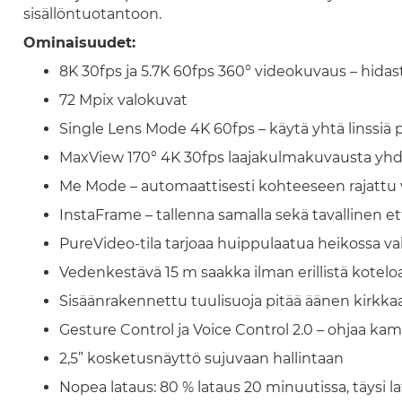
sisällöntuotantoon.
Ominaisuudet:
8K 30fps ja 5.7K 60fps 360° videokuvaus – hidast
72 Mpix valokuvat
Single Lens Mode 4K 60fps – käytä yhtä linssiä
MaxView 170° 4K 30fps laajakulmakuvausta yhdell
Me Mode – automaattisesti kohteeseen rajattu vi
InstaFrame – tallenna samalla sekä tavallinen e
PureVideo-tila tarjoaa huippulaatua heikossa va
Vedenkestävä 15 m saakka ilman erillistä kotelo
Sisäänrakennettu tuulisuoja pitää äänen kirkk
Gesture Control ja Voice Control 2.0 – ohjaa ka
2,5” kosketusnäyttö sujuvaan hallintaan
Nopea lataus: 80 % lataus 20 minuutissa, täysi 