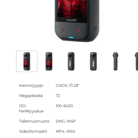
Skip
to
the
Kennotyyppi
CMOS, 1/1.28"
beginning
Megapikseliä
72
of
the
ISO-
100-6400
images
herkkyysalue
gallery
Tallennusmuoto
DNG, INSP
Videoformaatti
MP4, INSV