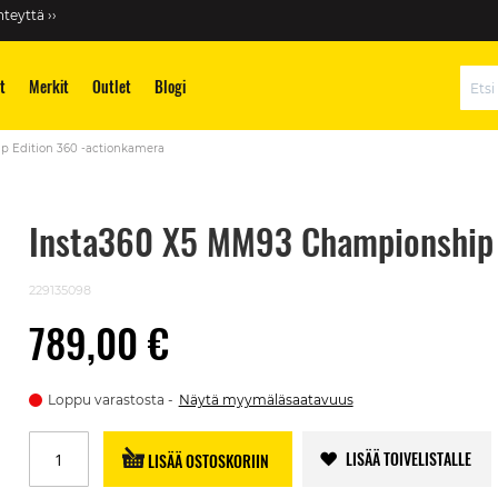
teyttä ››
t
Merkit
Outlet
Blogi
Hae
 Edition 360 -actionkamera
Insta360 X5 MM93 Championship 
229135098
789,00 €
Loppu varastosta
Näytä myymäläsaatavuus
LISÄÄ TOIVELISTALLE
LISÄÄ OSTOSKORIIN