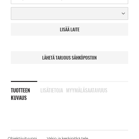
LISÄÄ LAITE
LÄHETÄ TARJOUS SÄHKÖPOSTIIN
TUOTTEEN
LISÄTIETOJA
MYYMÄLÄSAATAVUUS
KUVAUS
Objektiivityyppi
Vakio ja keskipitkä tele