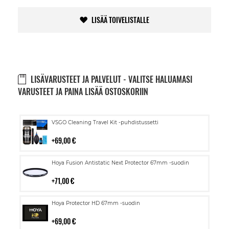
LISÄÄ TOIVELISTALLE
LISÄVARUSTEET JA PALVELUT - VALITSE HALUAMASI
VARUSTEET JA PAINA LISÄÄ OSTOSKORIIN
Lisää
VSGO Cleaning Travel Kit -puhdistussetti
ostoskoriin
69,00 €
Lisää
Hoya Fusion Antistatic Next Protector 67mm -suodin
ostoskoriin
71,00 €
Lisää
Hoya Protector HD 67mm -suodin
ostoskoriin
69,00 €