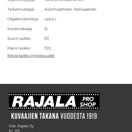
Tarkennustapa
Automaattinen, Manuaalinen
Objektiivikiinnitys
Leica L
Kuvanvakaaja
Ei
Suurin aukko
f/2
Pienin aukko
f/22
Näytä kaikki ominaisuudet
Osk. Rajala Oy
PL 175