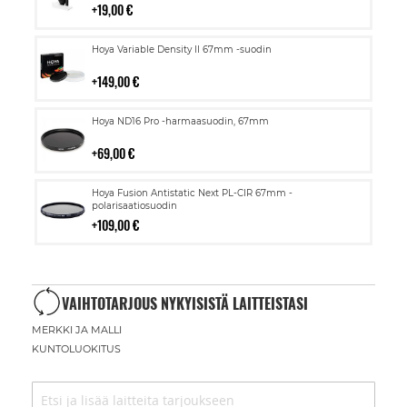
19,00 €
Lisää
Hoya Variable Density II 67mm -suodin
ostoskoriin
149,00 €
Lisää
Hoya ND16 Pro -harmaasuodin, 67mm
ostoskoriin
69,00 €
Lisää
Hoya Fusion Antistatic Next PL-CIR 67mm -
ostoskoriin
polarisaatiosuodin
109,00 €
VAIHTOTARJOUS NYKYISISTÄ LAITTEISTASI
MERKKI JA MALLI
KUNTOLUOKITUS