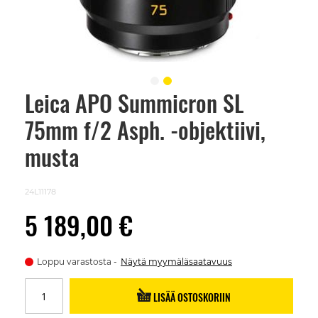
Leica APO Summicron SL
Skip
to
75mm f/2 Asph. -objektiivi,
the
beginning
of
musta
the
images
gallery
24L11178
5 189,00 €
Loppu varastosta
Näytä myymäläsaatavuus
LISÄÄ OSTOSKORIIN