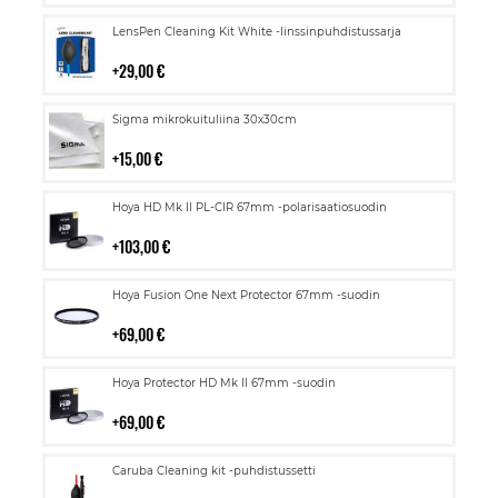
Lisää
LensPen Cleaning Kit White -linssinpuhdistussarja
ostoskoriin
29,00 €
Lisää
Sigma mikrokuituliina 30x30cm
ostoskoriin
15,00 €
Lisää
Hoya HD Mk II PL-CIR 67mm -polarisaatiosuodin
ostoskoriin
103,00 €
Lisää
Hoya Fusion One Next Protector 67mm -suodin
ostoskoriin
69,00 €
Lisää
Hoya Protector HD Mk II 67mm -suodin
ostoskoriin
69,00 €
Lisää
Caruba Cleaning kit -puhdistussetti
ostoskoriin