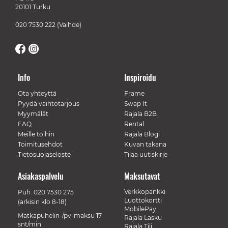
20101 Turku
020 7530 222
(Vaihde)
Info
Inspiroidu
Ota yhteyttä
Frame
Pyydä vaihtotarjous
Swap It
Myymälät
Rajala B2B
FAQ
Rental
Meille töihin
Rajala Blogi
Toimitusehdot
Kuvan takana
Tietosuojaseloste
Tilaa uutiskirje
Asiakaspalvelu
Maksutavat
Verkkopankki
Puh.
020 7530 275
Luottokortti
(arkisin klo 8-18)
MobilePay
Matkapuhelin-/pv-maksu 17
Rajala Lasku
snt/min.
Rajala Tili