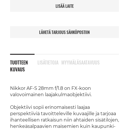
LISÄÄ LAITE
LÄHETÄ TARJOUS SÄHKÖPOSTIIN
TUOTTEEN
LISÄTIETOJA
MYYMÄLÄSAATAVUUS
KUVAUS
Nikkor AF-S 28mm f/1.8 on FX-koon
valovoimainen laajakulmaobjektiivi.
Objektiivi sopii erinomaisesti laajaa
perspektiiviä tavoitteleville kuvaajille ja tarjoaa
ihanteellisen ratkaisun niin ahtaiden sisätilojen,
henkeäsalpaavien maisemien kuin kaupunki-