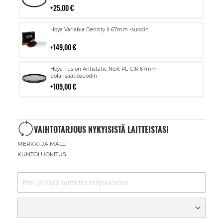
25,00 €
Lisää
Hoya Variable Density II 67mm -suodin
ostoskoriin
149,00 €
Lisää
Hoya Fusion Antistatic Next PL-CIR 67mm -
ostoskoriin
polarisaatiosuodin
109,00 €
VAIHTOTARJOUS NYKYISISTÄ LAITTEISTASI
MERKKI JA MALLI
KUNTOLUOKITUS