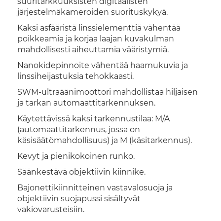
suuritarkkuuksisten digitaalisten
järjestelmäkameroiden suorituskykyä.
Kaksi asfääristä linssielementtiä vähentää
poikkeamia ja korjaa laajan kuvakulman
mahdollisesti aiheuttamia vääristymiä.
Nanokidepinnoite vähentää haamukuvia ja
linssiheijastuksia tehokkaasti.
SWM-ultraäänimoottori mahdollistaa hiljaisen
ja tarkan automaattitarkennuksen.
Käytettävissä kaksi tarkennustilaa: M/A
(automaattitarkennus, jossa on
käsisäätömahdollisuus) ja M (käsitarkennus).
Kevyt ja pienikokoinen runko.
Säänkestävä objektiivin kiinnike.
Bajonettikiinnitteinen vastavalosuoja ja
objektiivin suojapussi sisältyvät
vakiovarusteisiin.