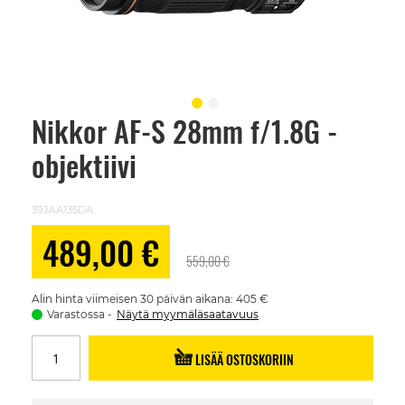
Nikkor AF-S 28mm f/1.8G -
Skip
to
objektiivi
the
beginning
of
the
39JAA135DA
images
gallery
Alennushinta
489,00 €
559,00 €
Alin hinta viimeisen 30 päivän aikana: 405 €
Varastossa
Näytä myymäläsaatavuus
LISÄÄ OSTOSKORIIN