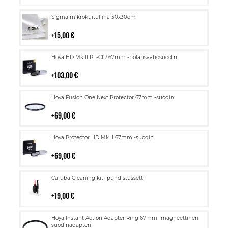
Lisää
Sigma mikrokuituliina 30x30cm
ostoskoriin
15,00 €
Lisää
Hoya HD Mk II PL-CIR 67mm -polarisaatiosuodin
ostoskoriin
103,00 €
Lisää
Hoya Fusion One Next Protector 67mm -suodin
ostoskoriin
69,00 €
Lisää
Hoya Protector HD Mk II 67mm -suodin
ostoskoriin
69,00 €
Lisää
Caruba Cleaning kit -puhdistussetti
ostoskoriin
19,00 €
Lisää
Hoya Instant Action Adapter Ring 67mm -magneettinen
ostoskoriin
suodinadapteri