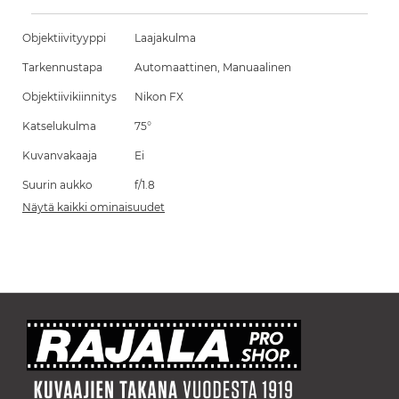
Objektiivityyppi
Laajakulma
Tarkennustapa
Automaattinen, Manuaalinen
Objektiivikiinnitys
Nikon FX
Katselukulma
75°
Kuvanvakaaja
Ei
Suurin aukko
f/1.8
Näytä kaikki ominaisuudet