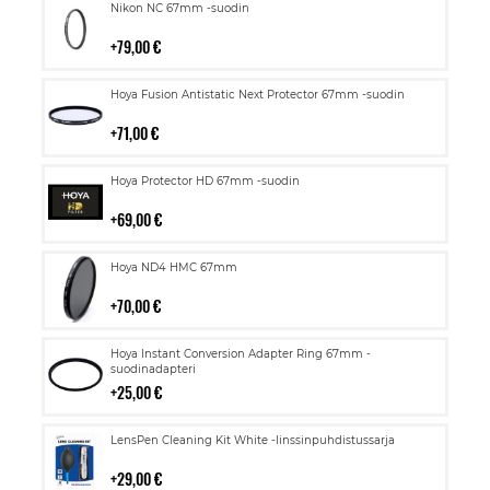
Lisää
Nikon NC 67mm -suodin
ostoskoriin
79,00 €
Lisää
Hoya Fusion Antistatic Next Protector 67mm -suodin
ostoskoriin
71,00 €
Lisää
Hoya Protector HD 67mm -suodin
ostoskoriin
69,00 €
Lisää
Hoya ND4 HMC 67mm
ostoskoriin
70,00 €
Lisää
Hoya Instant Conversion Adapter Ring 67mm -
ostoskoriin
suodinadapteri
25,00 €
Lisää
LensPen Cleaning Kit White -linssinpuhdistussarja
ostoskoriin
29,00 €