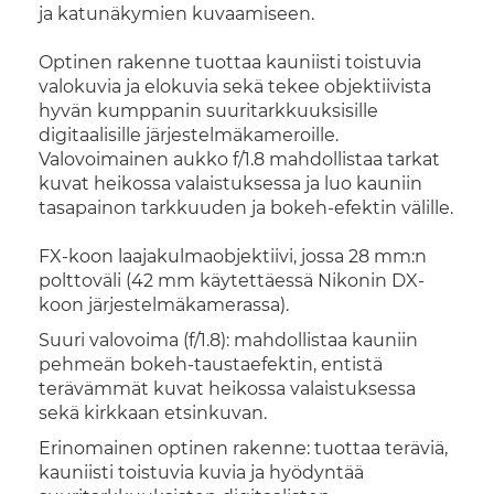
ja katunäkymien kuvaamiseen.
Optinen rakenne tuottaa kauniisti toistuvia
valokuvia ja elokuvia sekä tekee objektiivista
hyvän kumppanin suuritarkkuuksisille
digitaalisille järjestelmäkameroille.
Valovoimainen aukko f/1.8 mahdollistaa tarkat
kuvat heikossa valaistuksessa ja luo kauniin
tasapainon tarkkuuden ja bokeh-efektin välille.
FX-koon laajakulmaobjektiivi, jossa 28 mm:n
polttoväli (42 mm käytettäessä Nikonin DX-
koon järjestelmäkamerassa).
Suuri valovoima (f/1.8): mahdollistaa kauniin
pehmeän bokeh-taustaefektin, entistä
terävämmät kuvat heikossa valaistuksessa
sekä kirkkaan etsinkuvan.
Erinomainen optinen rakenne: tuottaa teräviä,
kauniisti toistuvia kuvia ja hyödyntää