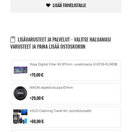
LISÄÄ TOIVELISTALLE
LISÄVARUSTEET JA PALVELUT - VALITSE HALUAMASI
VARUSTEET JA PAINA LISÄÄ OSTOSKORIIN
Lisää
Hoya Digital Filter Kit 67mm -suodinsarja (UV/CIR-PL/ND8)
ostoskoriin
79,00 €
Lisää
NIKON objektiivisuoja 67mm
ostoskoriin
29,00 €
Lisää
VSGO Cleaning Travel Kit -puhdistussetti
ostoskoriin
69,00 €