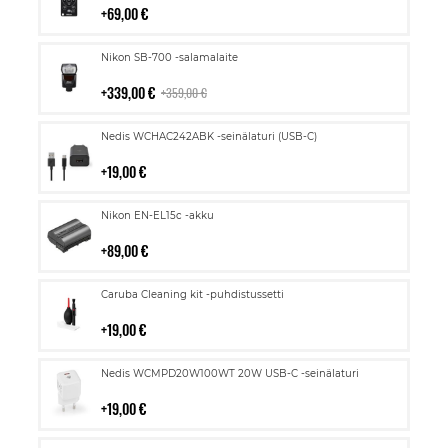
69,00 €
Lisää
Nikon SB-700 -salamalaite
ostoskoriin
339,00 €
359,00 €
Lisää
Nedis WCHAC242ABK -seinälaturi (USB-C)
ostoskoriin
19,00 €
Lisää
Nikon EN-EL15c -akku
ostoskoriin
89,00 €
Lisää
Caruba Cleaning kit -puhdistussetti
ostoskoriin
19,00 €
Lisää
Nedis WCMPD20W100WT 20W USB-C -seinälaturi
ostoskoriin
19,00 €