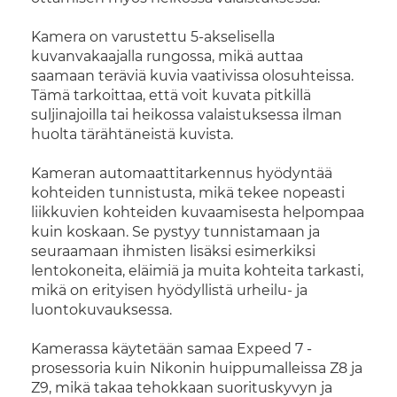
Kamera on varustettu 5-akselisella
kuvanvakaajalla rungossa, mikä auttaa
saamaan teräviä kuvia vaativissa olosuhteissa.
Tämä tarkoittaa, että voit kuvata pitkillä
suljinajoilla tai heikossa valaistuksessa ilman
huolta tärähtäneistä kuvista.
Kameran automaattitarkennus hyödyntää
kohteiden tunnistusta, mikä tekee nopeasti
liikkuvien kohteiden kuvaamisesta helpompaa
kuin koskaan. Se pystyy tunnistamaan ja
seuraamaan ihmisten lisäksi esimerkiksi
lentokoneita, eläimiä ja muita kohteita tarkasti,
mikä on erityisen hyödyllistä urheilu- ja
luontokuvauksessa.
Kamerassa käytetään samaa Expeed 7 -
prosessoria kuin Nikonin huippumalleissa Z8 ja
Z9, mikä takaa tehokkaan suorituskyvyn ja