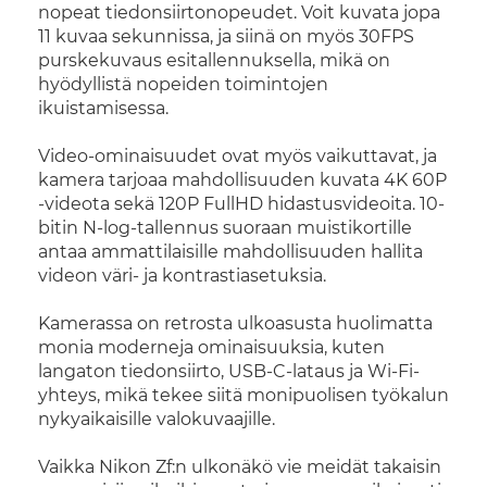
nopeat tiedonsiirtonopeudet. Voit kuvata jopa
11 kuvaa sekunnissa, ja siinä on myös 30FPS
purskekuvaus esitallennuksella, mikä on
hyödyllistä nopeiden toimintojen
ikuistamisessa.
Video-ominaisuudet ovat myös vaikuttavat, ja
kamera tarjoaa mahdollisuuden kuvata 4K 60P
-videota sekä 120P FullHD hidastusvideoita. 10-
bitin N-log-tallennus suoraan muistikortille
antaa ammattilaisille mahdollisuuden hallita
videon väri- ja kontrastiasetuksia.
Kamerassa on retrosta ulkoasusta huolimatta
monia moderneja ominaisuuksia, kuten
langaton tiedonsiirto, USB-C-lataus ja Wi-Fi-
yhteys, mikä tekee siitä monipuolisen työkalun
nykyaikaisille valokuvaajille.
Vaikka Nikon Zf:n ulkonäkö vie meidät takaisin