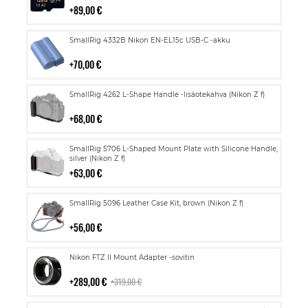
89,00 €
Lisää
SmallRig 4332B Nikon EN-EL15c USB-C -akku
ostoskoriin
70,00 €
Lisää
SmallRig 4262 L-Shape Handle -lisäotekahva (Nikon Z f)
ostoskoriin
68,00 €
Lisää
SmallRig 5706 L-Shaped Mount Plate with Silicone Handle,
ostoskoriin
silver (Nikon Z f)
63,00 €
Lisää
SmallRig 5096 Leather Case Kit, brown (Nikon Z f)
ostoskoriin
56,00 €
Lisää
Nikon FTZ II Mount Adapter -sovitin
ostoskoriin
289,00 €
319,00 €