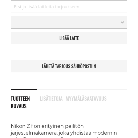
LISÄÄ LAITE
LÄHETÄ TARJOUS SÄHKÖPOSTIIN
TUOTTEEN
LISÄTIETOJA
MYYMÄLÄSAATAVUUS
KUVAUS
Nikon Z f on erityinen peilitön
järjestelmäkamera, joka yhdistää modernin