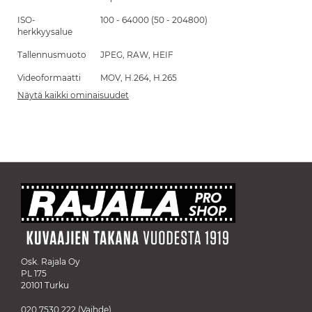
ISO-
100 - 64000 (50 - 204800)
herkkyysalue
Tallennusmuoto
JPEG, RAW, HEIF
Videoformaatti
MOV, H.264, H.265
Näytä kaikki ominaisuudet
Osk. Rajala Oy
PL 175
20101 Turku
020 7530 222
(Vaihde)