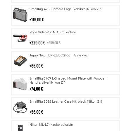
Lisää
SmallRig 4261 Camera Cage -kehikko (Nikon Z f)
ostoskoriin
119,00 €
Lisää
Rode VideoMic NTG -mikrofoni
ostoskoriin
229,00 €
259,00 €
Lisää
Jupio Nikon EN-EL15C 2100mAh -akku
ostoskoriin
65,00 €
Lisää
SmallRig 5707 L-Shaped Mount Plate with Wooden
ostoskoriin
Handle, silver (Nikon Z f)
74,00 €
Lisää
SmallRig 5095 Leather Case Kit, black (Nikon Z f)
ostoskoriin
56,00 €
Lisää
Nikon ML-L7 -kaukolaukaisin
ostoskoriin