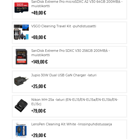
Lisää
SanDisk Extreme Pro microSDXC A2 V30 64GB 200MB/s -
ostoskoriin
muistikortti
49,00 €
Lisää
VSGO Cleaning Travel Kit -puhdistussetti
ostoskoriin
69,00 €
Lisää
SanDisk Extreme Pro SDXC V30 256GB 200MB/s -
ostoskoriin
muistikortti
149,00 €
Lisää
Jupio 30W Dual USB GaN Charger -laturi
ostoskoriin
25,00 €
Lisää
Nikon MH-25a -laturi (EN-EL15/EN-EL15a/EN-EL15b/EN-
ostoskoriin
EL15c)
79,00 €
Lisää
LensPen Cleaning Kit White -linssinpuhdistussarja
ostoskoriin
29,00 €