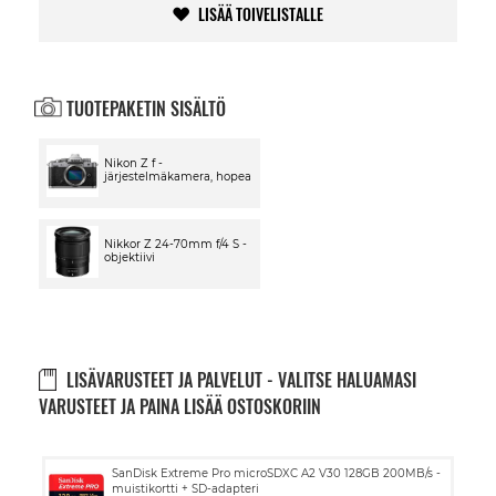
LISÄÄ TOIVELISTALLE
TUOTEPAKETIN SISÄLTÖ
Nikon Z f -
järjestelmäkamera, hopea
Nikkor Z 24-70mm f/4 S -
objektiivi
LISÄVARUSTEET JA PALVELUT - VALITSE HALUAMASI
VARUSTEET JA PAINA LISÄÄ OSTOSKORIIN
Lisää
SanDisk Extreme Pro microSDXC A2 V30 128GB 200MB/s -
ostoskoriin
muistikortti + SD-adapteri