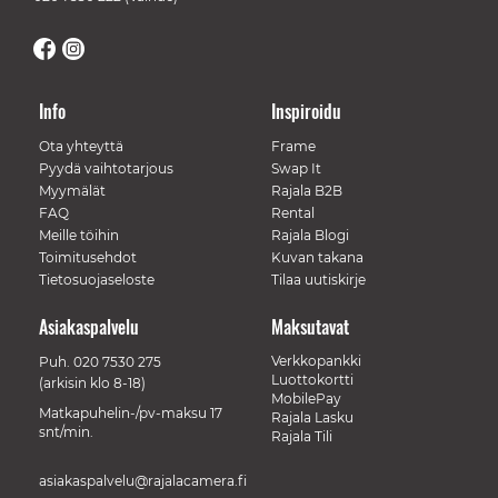
Info
Inspiroidu
Ota yhteyttä
Frame
Pyydä vaihtotarjous
Swap It
Myymälät
Rajala B2B
FAQ
Rental
Meille töihin
Rajala Blogi
Toimitusehdot
Kuvan takana
Tietosuojaseloste
Tilaa uutiskirje
Asiakaspalvelu
Maksutavat
Verkkopankki
Puh.
020 7530 275
Luottokortti
(arkisin klo 8-18)
MobilePay
Matkapuhelin-/pv-maksu 17
Rajala Lasku
snt/min.
Rajala Tili
asiakaspalvelu@rajalacamera.fi