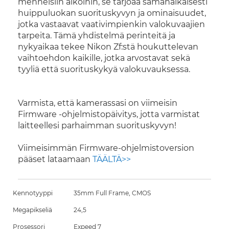
menneisiin aikoihin, se tarjoaa samanaikaisesti
huippuluokan suorituskyvyn ja ominaisuudet,
jotka vastaavat vaativimpienkin valokuvaajien
tarpeita. Tämä yhdistelmä perinteitä ja
nykyaikaa tekee Nikon Zf:stä houkuttelevan
vaihtoehdon kaikille, jotka arvostavat sekä
tyyliä että suorituskykyä valokuvauksessa.
Varmista, että kamerassasi on viimeisin
Firmware -ohjelmistopäivitys, jotta varmistat
laitteellesi parhaimman suorituskyvyn!
Viimeisimmän Firmware-ohjelmistoversion
pääset lataamaan
TÄÄLTÄ>>
Kennotyyppi
35mm Full Frame, CMOS
Megapikseliä
24,5
Prosessori
Expeed 7