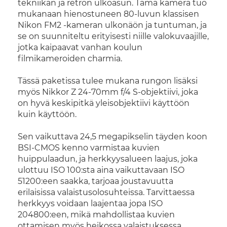
tekniikan ja retron ulkoasun. Tämä kamera tuo
mukanaan hienostuneen 80-luvun klassisen
Nikon FM2 -kameran ulkonäön ja tuntuman, ja
se on suunniteltu erityisesti niille valokuvaajille,
jotka kaipaavat vanhan koulun
filmikameroiden charmia.
Tässä paketissa tulee mukana rungon lisäksi
myös Nikkor Z 24-70mm f/4 S-objektiivi, joka
on hyvä keskipitkä yleisobjektiivi käyttöön
kuin käyttöön.
Sen vaikuttava 24,5 megapikselin täyden koon
BSI-CMOS kenno varmistaa kuvien
huippulaadun, ja herkkyysalueen laajus, joka
ulottuu ISO 100:sta aina vaikuttavaan ISO
51200:een saakka, tarjoaa joustavuutta
erilaisissa valaistusolosuhteissa. Tarvittaessa
herkkyys voidaan laajentaa jopa ISO
204800:een, mikä mahdollistaa kuvien
ottamisen myös heikossa valaistuksessa.