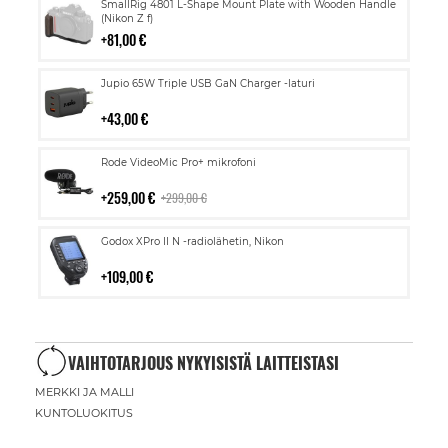
Lisää
SmallRig 4801 L-Shape Mount Plate with Wooden Handle
ostoskoriin
(Nikon Z f)
81,00 €
Lisää
Jupio 65W Triple USB GaN Charger -laturi
ostoskoriin
43,00 €
Lisää
Rode VideoMic Pro+ mikrofoni
ostoskoriin
259,00 €
299,00 €
Lisää
Godox XPro II N -radiolähetin, Nikon
ostoskoriin
109,00 €
VAIHTOTARJOUS NYKYISISTÄ LAITTEISTASI
MERKKI JA MALLI
KUNTOLUOKITUS