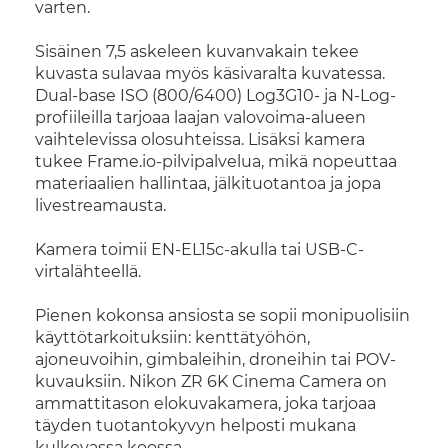
varten.
Sisäinen 7,5 askeleen kuvanvakain tekee
kuvasta sulavaa myös käsivaralta kuvatessa.
Dual-base ISO (800/6400) Log3G10- ja N-Log-
profiileilla tarjoaa laajan valovoima-alueen
vaihtelevissa olosuhteissa. Lisäksi kamera
tukee Frame.io-pilvipalvelua, mikä nopeuttaa
materiaalien hallintaa, jälkituotantoa ja jopa
livestreamausta.
Kamera toimii EN-EL15c-akulla tai USB-C-
virtalähteellä.
Pienen kokonsa ansiosta se sopii monipuolisiin
käyttötarkoituksiin: kenttätyöhön,
ajoneuvoihin, gimbaleihin, droneihin tai POV-
kuvauksiin. Nikon ZR 6K Cinema Camera on
ammattitason elokuvakamera, joka tarjoaa
täyden tuotantokyvyn helposti mukana
kulkevassa koossa.