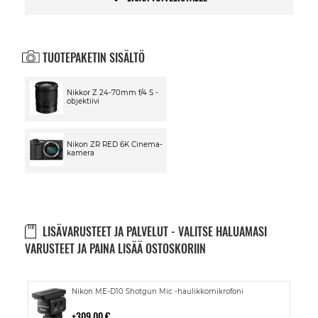
TUOTEPAKETIN SISÄLTÖ
Nikkor Z 24-70mm f/4 S -
objektiivi
Nikon ZR RED 6K Cinema-
kamera
LISÄVARUSTEET JA PALVELUT - VALITSE HALUAMASI
VARUSTEET JA PAINA LISÄÄ OSTOSKORIIN
Lisää
Nikon ME-D10 Shotgun Mic -haulikkomikrofoni
ostoskoriin
309,00 €