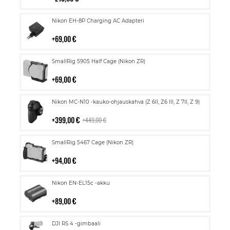
Lisää
Nikon EH-8P Charging AC Adapteri
ostoskoriin
69,00 €
Lisää
SmallRig 5905 Half Cage (Nikon ZR)
ostoskoriin
69,00 €
Lisää
Nikon MC-N10 -kauko-ohjauskahva (Z 6II, Z6 III, Z 7II, Z 9)
ostoskoriin
399,00 €
449,00 €
Lisää
SmallRig 5467 Cage (Nikon ZR)
ostoskoriin
94,00 €
Lisää
Nikon EN-EL15c -akku
ostoskoriin
89,00 €
Lisää
DJI RS 4 -gimbaali