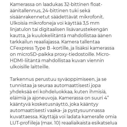
Kamerassa on laadukas 32-bittinen float-
äänitallennus, 24-bittinen tuki sekä
sisäänrakennetut säädettävät mikrofonit.
Ulkoisia mikrofoneja voi käyttää 3,5 mm
linjatulon tai digitaalisen lisävarustekengän
kautta, ja kuulokeliitäntä mahdollistaa äänen
tarkkailun reaaliajassa. Kamera tallentaa
CFexpress Type B -kortille, ja lisäksi kamerassa
on microSD-paikka proxy-tiedostoille. Micro-
HDMI-liitäntä mahdollistaa kuvan viennin
ulkoisille laitteille.
Tarkennus perustuu syväoppimiseen, ja se
tunnistaa ja seuraa automaattisesti jopa
yhdeksää eri kohdeluokkaa, kuten ihmisiä,
eläimiä ja ajoneuvoja. Kamerassa on suuri 4”
kääntyvä kosketusnäyttö, joka kääntyy
automaattisesti vaaka- ja pystysuunnassa
kuvattaessa. Käyttäjä voi ladata kameralle omia
LUT-profiileja (max. 10) reaaliaikaista esikatselua