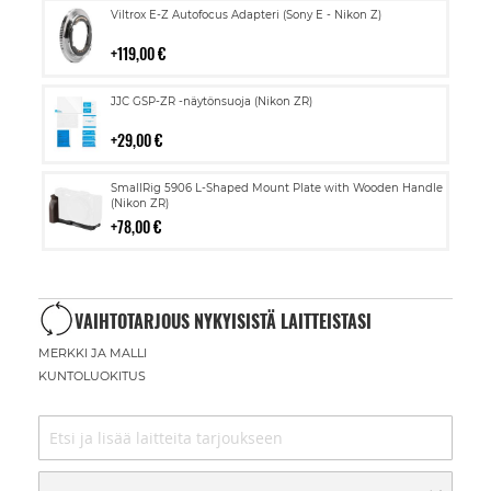
Lisää
Viltrox E-Z Autofocus Adapteri (Sony E - Nikon Z)
ostoskoriin
119,00 €
Lisää
JJC GSP-ZR -näytönsuoja (Nikon ZR)
ostoskoriin
29,00 €
Lisää
SmallRig 5906 L-Shaped Mount Plate with Wooden Handle
ostoskoriin
(Nikon ZR)
78,00 €
VAIHTOTARJOUS NYKYISISTÄ LAITTEISTASI
MERKKI JA MALLI
KUNTOLUOKITUS