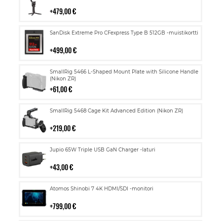
ostoskoriin
479,00 €
Lisää
SanDisk Extreme Pro CFexpress Type B 512GB -muistikortti
ostoskoriin
499,00 €
Lisää
SmallRig 5466 L-Shaped Mount Plate with Silicone Handle
ostoskoriin
(Nikon ZR)
61,00 €
Lisää
SmallRig 5468 Cage Kit Advanced Edition (Nikon ZR)
ostoskoriin
219,00 €
Lisää
Jupio 65W Triple USB GaN Charger -laturi
ostoskoriin
43,00 €
Lisää
Atomos Shinobi 7 4K HDMI/SDI -monitori
ostoskoriin
799,00 €