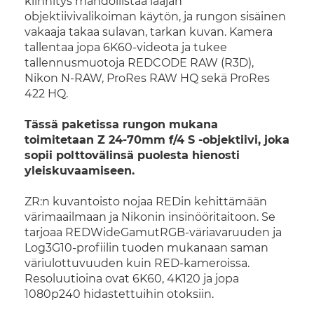
kiinnitys mahdollistaa laajan
objektiivivalikoiman käytön, ja rungon sisäinen
vakaaja takaa sulavan, tarkan kuvan. Kamera
tallentaa jopa 6K60-videota ja tukee
tallennusmuotoja REDCODE RAW (R3D),
Nikon N-RAW, ProRes RAW HQ sekä ProRes
422 HQ.
Tässä paketissa rungon mukana
toimitetaan Z 24-70mm f/4 S -objektiivi, joka
sopii polttovälinsä puolesta hienosti
yleiskuvaamiseen.
ZR:n kuvantoisto nojaa REDin kehittämään
värimaailmaan ja Nikonin insinööritaitoon. Se
tarjoaa REDWideGamutRGB-väriavaruuden ja
Log3G10-profiilin tuoden mukanaan saman
väriulottuvuuden kuin RED-kameroissa.
Resoluutioina ovat 6K60, 4K120 ja jopa
1080p240 hidastettuihin otoksiin.