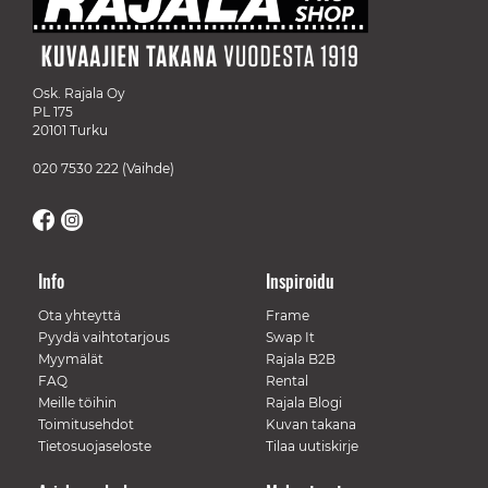
Osk. Rajala Oy
PL 175
20101 Turku
020 7530 222
(Vaihde)
Info
Inspiroidu
Ota yhteyttä
Frame
Pyydä vaihtotarjous
Swap It
Myymälät
Rajala B2B
FAQ
Rental
Meille töihin
Rajala Blogi
Toimitusehdot
Kuvan takana
Tietosuojaseloste
Tilaa uutiskirje