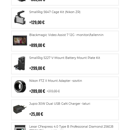
Lisää
SmallRig 5647 Cage Kit (Nikon ZR)
ostoskoriin
129,00 €
Lisää
Blackmagic Video Assist 7 12G -monitori/tallennin
ostoskoriin
899,00 €
Lisää
SmallRig 5227 V-Mount Battery Mount Plate Kit
ostoskoriin
299,00 €
Lisää
Nikon FTZ II Mount Adapter -sovitin
ostoskoriin
289,00 €
319,00 €
Lisää
Jupio 30W Dual USB GaN Charger -laturi
ostoskoriin
25,00 €
Lisää
Lexar CFexpress 4.0 Type B Professional Diamond 256GB