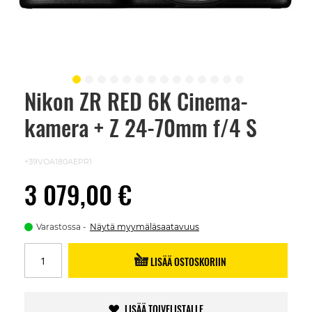
Nikon ZR RED 6K Cinema-
Skip
to
kamera + Z 24-70mm f/4 S
the
beginning
of
the
+39VOA180AEPR1
images
gallery
3 079,00 €
Varastossa
Näytä myymäläsaatavuus
LISÄÄ OSTOSKORIIN
LISÄÄ TOIVELISTALLE