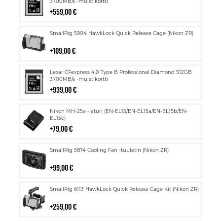
ostoskoriin
3700MB/s -muistikortti
559,00 €
Lisää
SmallRig 5904 HawkLock Quick Release Cage (Nikon ZR)
ostoskoriin
109,00 €
Lisää
Lexar CFexpress 4.0 Type B Professional Diamond 512GB
ostoskoriin
3700MB/s -muistikortti
939,00 €
Lisää
Nikon MH-25a -laturi (EN-EL15/EN-EL15a/EN-EL15b/EN-
ostoskoriin
EL15c)
79,00 €
Lisää
SmallRig 5874 Cooling Fan -tuuletin (Nikon ZR)
ostoskoriin
99,00 €
Lisää
SmallRig 6113 HawkLock Quick Release Cage Kit (Nikon ZR)
ostoskoriin
259,00 €