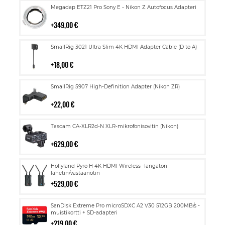
Lisää
Megadap ETZ21 Pro Sony E - Nikon Z Autofocus Adapteri
ostoskoriin
349,00 €
Lisää
SmallRig 3021 Ultra Slim 4K HDMI Adapter Cable (D to A)
ostoskoriin
18,00 €
Lisää
SmallRig 5907 High-Definition Adapter (Nikon ZR)
ostoskoriin
22,00 €
Lisää
Tascam CA-XLR2d-N XLR-mikrofonisovitin (Nikon)
ostoskoriin
629,00 €
Lisää
Hollyland Pyro H 4K HDMI Wireless -langaton
ostoskoriin
lähetin/vastaanotin
529,00 €
Lisää
SanDisk Extreme Pro microSDXC A2 V30 512GB 200MB/s -
ostoskoriin
muistikortti + SD-adapteri
219,00 €