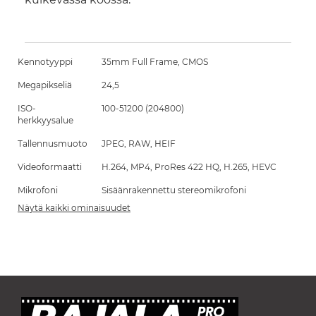
Kennotyyppi
35mm Full Frame, CMOS
Megapikseliä
24,5
ISO-
100-51200 (204800)
herkkyysalue
Tallennusmuoto
JPEG, RAW, HEIF
Videoformaatti
H.264, MP4, ProRes 422 HQ, H.265, HEVC
Mikrofoni
Sisäänrakennettu stereomikrofoni
Näytä kaikki ominaisuudet