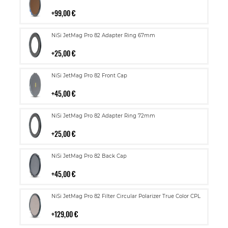
ostoskoriin
99,00 €
Lisää
NiSi JetMag Pro 82 Adapter Ring 67mm
ostoskoriin
25,00 €
Lisää
NiSi JetMag Pro 82 Front Cap
ostoskoriin
45,00 €
Lisää
NiSi JetMag Pro 82 Adapter Ring 72mm
ostoskoriin
25,00 €
Lisää
NiSi JetMag Pro 82 Back Cap
ostoskoriin
45,00 €
Lisää
NiSi JetMag Pro 82 Filter Circular Polarizer True Color CPL
ostoskoriin
129,00 €