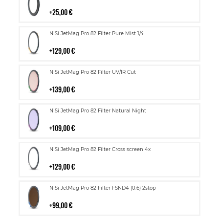
ostoskoriin
25,00 €
Lisää
NiSi JetMag Pro 82 Filter Pure Mist 1/4
ostoskoriin
129,00 €
Lisää
NiSi JetMag Pro 82 Filter UV/IR Cut
ostoskoriin
139,00 €
Lisää
NiSi JetMag Pro 82 Filter Natural Night
ostoskoriin
109,00 €
Lisää
NiSi JetMag Pro 82 Filter Cross screen 4x
ostoskoriin
129,00 €
Lisää
NiSi JetMag Pro 82 Filter FSND4 (0.6) 2stop
ostoskoriin
99,00 €