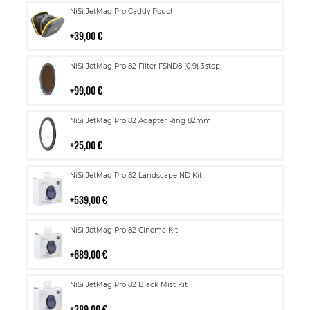
Lisää
NiSi JetMag Pro Caddy Pouch
ostoskoriin
39,00 €
Lisää
NiSi JetMag Pro 82 Filter FSND8 (0.9) 3stop
ostoskoriin
99,00 €
Lisää
NiSi JetMag Pro 82 Adapter Ring 82mm
ostoskoriin
25,00 €
Lisää
NiSi JetMag Pro 82 Landscape ND Kit
ostoskoriin
539,00 €
Lisää
NiSi JetMag Pro 82 Cinema Kit
ostoskoriin
689,00 €
Lisää
NiSi JetMag Pro 82 Black Mist Kit
ostoskoriin
389,00 €