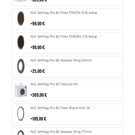
Lisää
NiSi JetMag Pro 82 Filter FSND16 (0.9) 4stop
ostoskoriin
99,00 €
Lisää
NiSi JetMag Pro 82 Filter FSND64 (1.5) 6stop
ostoskoriin
99,00 €
Lisää
NiSi JetMag Pro 82 Adapter Ring 62mm
ostoskoriin
25,00 €
Lisää
NiSi JetMag Pro 82 Capture Kit
ostoskoriin
369,00 €
Lisää
NiSi JetMag Pro 82 Filter Black Mist 1/4
ostoskoriin
109,00 €
Lisää
NiSi JetMag Pro 82 Adapter Ring 77mm