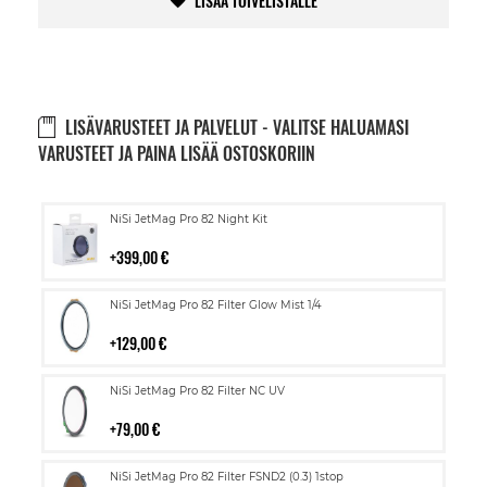
LISÄÄ TOIVELISTALLE
LISÄVARUSTEET JA PALVELUT - VALITSE HALUAMASI
VARUSTEET JA PAINA LISÄÄ OSTOSKORIIN
Lisää
NiSi JetMag Pro 82 Night Kit
ostoskoriin
399,00 €
Lisää
NiSi JetMag Pro 82 Filter Glow Mist 1/4
ostoskoriin
129,00 €
Lisää
NiSi JetMag Pro 82 Filter NC UV
ostoskoriin
79,00 €
Lisää
NiSi JetMag Pro 82 Filter FSND2 (0.3) 1stop