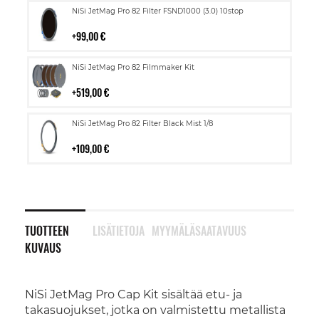
Lisää
NiSi JetMag Pro 82 Filter FSND1000 (3.0) 10stop
ostoskoriin
99,00 €
Lisää
NiSi JetMag Pro 82 Filmmaker Kit
ostoskoriin
519,00 €
Lisää
NiSi JetMag Pro 82 Filter Black Mist 1/8
ostoskoriin
109,00 €
TUOTTEEN
LISÄTIETOJA
MYYMÄLÄSAATAVUUS
KUVAUS
NiSi JetMag Pro Cap Kit sisältää etu- ja
takasuojukset, jotka on valmistettu metallista