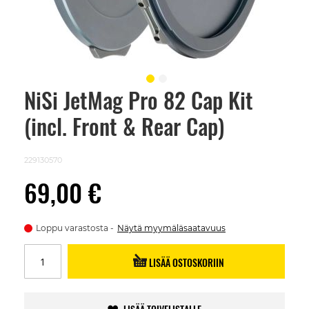
NiSi JetMag Pro 82 Cap Kit
Skip
to
(incl. Front & Rear Cap)
the
beginning
of
the
229130570
images
gallery
69,00 €
Loppu varastosta
Näytä myymäläsaatavuus
LISÄÄ OSTOSKORIIN