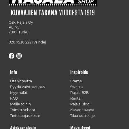
Osk. Rajala Oy
PL 175
20101 Turku
020 7530 222
(Vaihde)
Info
Inspiroidu
Ota yhteyttä
Frame
Pyydä vaihtotarjous
Swap It
Myymälät
Rajala B2B
FAQ
Rental
Meille töihin
Rajala Blogi
Toimitusehdot
Kuvan takana
Tietosuojaseloste
Tilaa uutiskirje
Asiakaspalvelu
Maksutavat