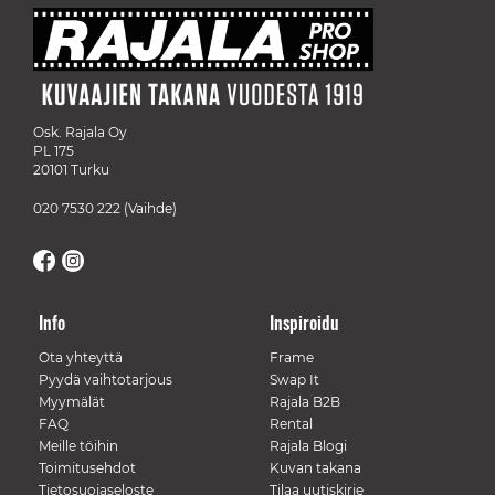
Osk. Rajala Oy
PL 175
20101 Turku
020 7530 222
(Vaihde)
Info
Inspiroidu
Ota yhteyttä
Frame
Pyydä vaihtotarjous
Swap It
Myymälät
Rajala B2B
FAQ
Rental
Meille töihin
Rajala Blogi
Toimitusehdot
Kuvan takana
Tietosuojaseloste
Tilaa uutiskirje