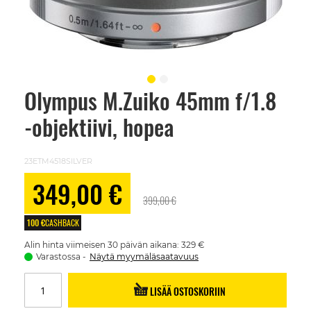
Olympus M.Zuiko 45mm f/1.8
Skip
to
-objektiivi, hopea
the
beginning
of
the
23ETM4518SILVER
images
gallery
Alennushinta
349,00 €
399,00 €
100 €
CASHBACK
Alin hinta viimeisen 30 päivän aikana: 329 €
Varastossa
Näytä myymäläsaatavuus
LISÄÄ OSTOSKORIIN