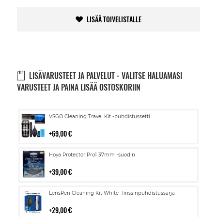
LISÄÄ TOIVELISTALLE
LISÄVARUSTEET JA PALVELUT - VALITSE HALUAMASI
VARUSTEET JA PAINA LISÄÄ OSTOSKORIIN
Lisää
VSGO Cleaning Travel Kit -puhdistussetti
ostoskoriin
69,00 €
Lisää
Hoya Protector Pro1 37mm -suodin
ostoskoriin
39,00 €
Lisää
LensPen Cleaning Kit White -linssinpuhdistussarja
ostoskoriin
29,00 €