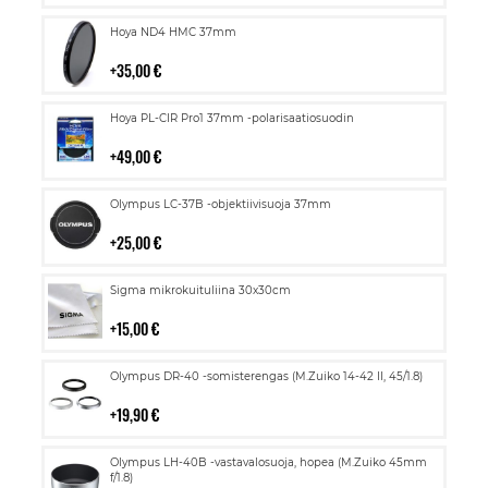
Lisää
Hoya ND4 HMC 37mm
ostoskoriin
35,00 €
Lisää
Hoya PL-CIR Pro1 37mm -polarisaatiosuodin
ostoskoriin
49,00 €
Lisää
Olympus LC-37B -objektiivisuoja 37mm
ostoskoriin
25,00 €
Lisää
Sigma mikrokuituliina 30x30cm
ostoskoriin
15,00 €
Lisää
Olympus DR-40 -somisterengas (M.Zuiko 14-42 II, 45/1.8)
ostoskoriin
19,90 €
Lisää
Olympus LH-40B -vastavalosuoja, hopea (M.Zuiko 45mm
ostoskoriin
f/1.8)