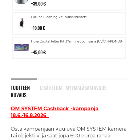
39,00 €
Lisää
Caruba Cleaning kit -puhdistussetti
ostoskoriin
19,00 €
Lisää
Hoya Digital Filter Kit 37mm -suodinsarja (UV/CIR-PL/ND8)
ostoskoriin
45,00 €
TUOTTEEN
LISÄTIETOJA
MYYMÄLÄSAATAVUUS
KUVAUS
OM SYSTEM Cashback -kampanja
18.6.-16.8.2026
Osta kampanjaan kuuluva OM SYSTEM kamera
tai objektiivi ja saat jopa 600 euroa rahaa