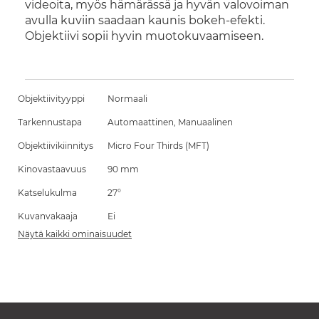
videoita, myös hämärässä ja hyvän valovoiman
avulla kuviin saadaan kaunis bokeh-efekti.
Objektiivi sopii hyvin muotokuvaamiseen.
Objektiivityyppi
Normaali
Tarkennustapa
Automaattinen, Manuaalinen
Objektiivikiinnitys
Micro Four Thirds (MFT)
Kinovastaavuus
90 mm
Katselukulma
27°
Kuvanvakaaja
Ei
Näytä kaikki ominaisuudet