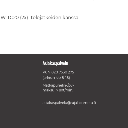
MW-TC20 (2x) -telejatkeiden kanssa
Asiakaspalvelu
Puh.
020 7530 275
(arkisin klo 8-18)
Matkapuhelin-/pv-
maksu 17 snt/min.
asiakaspalvelu@rajalacamera.fi