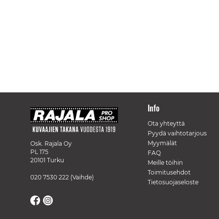
Info
Ota yhteyttä
Pyydä vaihtotarjous
Myymälät
Osk. Rajala Oy
PL 175
FAQ
20101 Turku
Meille töihin
Toimitusehdot
020 7530 222
(Vaihde)
Tietosuojaseloste