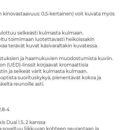
 kinovastaavuus: 0,5-kertainen) voit kuvata myös
lottuu selkeästi kulmasta kulmaan.
eltu toimimaan luotettavasti heikoissakin
aa terävät kuvat käsivaraltakin kuvatessa.
jastuksien ja haamukuvien muodostumista kuviin.
on (UED)-linssit korjaavat kromaattisia
tin ja selkeät värit kulmasta kulmaan.
 optista suorituskykyä, pienentävät kokoa ja
ltä reunoille asti.
2.8-4
s Dual I.S. 2 kanssa
ka soveltuu liikkuvan kohteen seurantaan ja