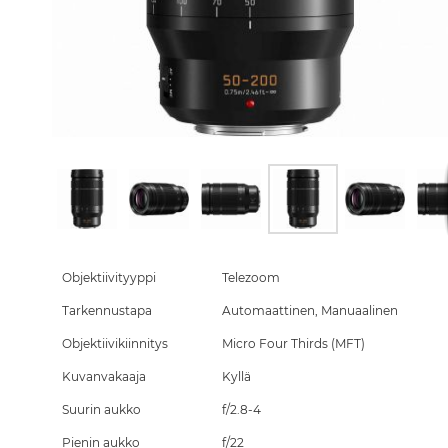
Skip
to
the
Objektiivityyppi
Telezoom
beginning
Tarkennustapa
Automaattinen, Manuaalinen
of
the
Objektiivikiinnitys
Micro Four Thirds (MFT)
images
gallery
Kuvanvakaaja
Kyllä
Suurin aukko
f/2.8-4
Pienin aukko
f/22