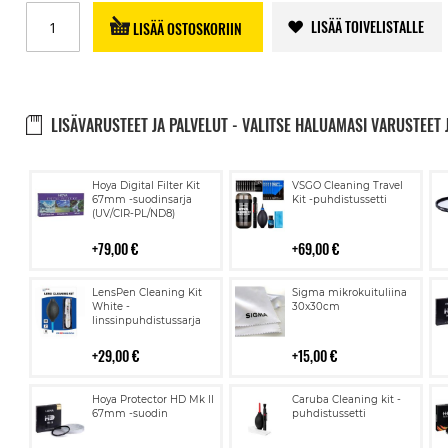
LISÄÄ TOIVELISTALLE
LISÄÄ OSTOSKORIIN
LISÄVARUSTEET JA PALVELUT - VALITSE HALUAMASI VARUSTEET 
Lisää
Lisää
Hoya Digital Filter Kit
VSGO Cleaning Travel
ostoskoriin
ostoskoriin
67mm -suodinsarja
Kit -puhdistussetti
(UV/CIR-PL/ND8)
79,00 €
69,00 €
Lisää
Lisää
LensPen Cleaning Kit
Sigma mikrokuituliina
ostoskoriin
ostoskoriin
White -
30x30cm
linssinpuhdistussarja
29,00 €
15,00 €
Lisää
Lisää
Hoya Protector HD Mk II
Caruba Cleaning kit -
ostoskoriin
ostoskoriin
67mm -suodin
puhdistussetti