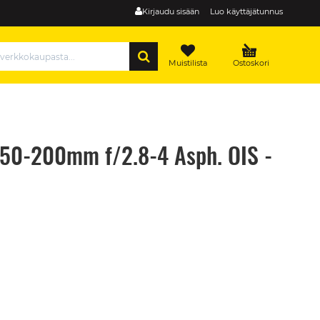
Kirjaudu sisään
Luo käyttäjätunnus
HAE
Muistilista
Ostoskori
 50-200mm f/2.8-4 Asph. OIS -