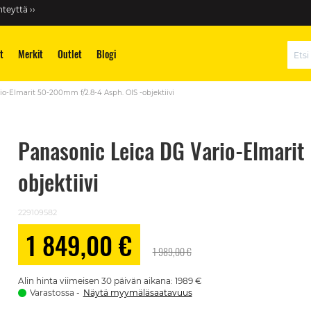
teyttä ››
t
Merkit
Outlet
Blogi
Hae
o-Elmarit 50-200mm f/2.8-4 Asph. OIS -objektiivi
Panasonic Leica DG Vario-Elmarit
objektiivi
229109582
1 849,00 €
Alennushinta
1 989,00 €
Alin hinta viimeisen 30 päivän aikana: 1989 €
Varastossa
Näytä myymäläsaatavuus