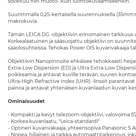
soveltuu niin muoto- kuin luontokuvaamiseenkin.
Suurimmalla 0,25-kertaisella suurennuksella (35mm:n
makrokuvia.
Tämän LEICA DG -objektiivin erinomainen tarkkuus u
Korkealaatuinen ja sääsuojattu objektiivi on suunnit
sääolosuhteissa. Tehokas Power OIS kuvanvakaaja tak
Objektiivin Nanopinnoite ehkäisee tehokkaasti hei
Extra-Low Dispersion (ED) ja Ultra Extra-Low Dispersi
poikkeamia ja antavat kuville terävän, suuren kontras
Ultra-High Refractive Index (UHR) -linssit parantavat
painoa ja antavat yhtenäisen kuvanlaadun kuvan keske
Ominaisuudet
- Kompakti ja kevyt telezoom-objektiivi, valovoima f/
- Korkea kuvanlaatu, "Leica-standardi"
- Optinen kuvanvakaaja, yhteensopiva Panasonic 5 Axi
- Nopea, hiljainen ja tarkka automaattitarkennus, jo