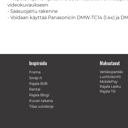
videokuvaukseen
- Sääsuojattu rakenne
- Voidaan käyttää Panasonicin DMW-TC14 (1.4x) ja D
Inspiroidu
Maksutavat
Verkkopankki
Frame
Luottokortti
Swap It
MobilePay
Rajala B2B
Rajala Lasku
Rental
Rajala Tili
Rajala Blogi
Kuvan takana
Tilaa uutiskirje